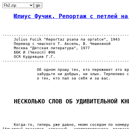
Юлиус Фучик. Репортаж с петлей на
-------------------------------------------------------
     Julius Fucik "Reportaz psana na opratce", 1943

     Перевод с чешского Т. Аксель, В. Чешихиной

     Москва "Детская литература", 1977

     ББК И (Чехосл) Ф96

     OCR Кудрявцев Г.Г.

-------------------------------------------------------
               Об одном прошу тех, кто переживет это вр
               забудьте ни добрых, ни злых. Терпеливо с
               о тех, кто пал за себя и за вас.

НЕСКОЛЬКО СЛОВ ОБ УДИВИТЕЛЬНОЙ КН