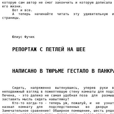
РЕПОРТАЖ С ПЕТЛЕЙ НА ШЕЕ 
НАПИСАНО В ТЮРЬМЕ ГЕСТАПО В ПАНКР
     Сидеть,  напряженно  вытянувшись,  уперев  руки  в
неподвижный взгляд в пожелтевшую стену комнаты для подс
Печена, - это далеко не самая удобная поза  для  размыш
заставить мысль сидеть навытяжку?

     Кто-то когда-то - теперь уж, пожалуй, и  не  узнат
назвал  комнату  для   подследственных   во   дворце   
Замечательное сравнение! Обширное помещение, шесть рядо