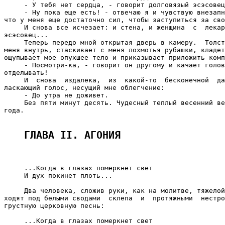
     - У тебя нет сердца, - говорит долговязый эсэсовец
     - Ну пока еще есть! - отвечаю я и чувствую внезапн
что у меня еще достаточно сил, чтобы заступиться за сво
     И снова все исчезает: и стена, и женщина  с  лекар
эсэсовец...

     Теперь передо мной открытая дверь в камеру.  Толст
меня внутрь, стаскивает с меня лохмотья рубашки, кладет
ощупывает мое опухшее тело и приказывает приложить комп
     - Посмотри-ка, - говорит он другому и качает голов
отделывать!

     И  снова  издалека,  из  какой-то  бесконечной  да
ласкающий голос, несущий мне облегчение:

     - До утра не доживет.

     Без пяти минут десять. Чудесный теплый весенний ве
года.

ГЛАВА II. АГОНИЯ 