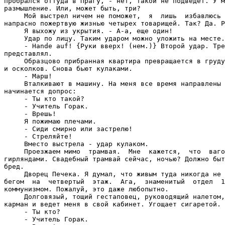
пробрался оттуда в Прагу, - нет, такой не подведет. У м
размышление. Или, может быть, три?

     Мой выстрел ничем не поможет,  я  лишь  избавлюсь 
напрасно пожертвую жизнью четырех товарищей. Так? Да. Р
     Я выхожу из укрытия. - А-а, еще один!

     Удар по лицу. Таким ударом можно уложить на месте.

     - Hande auf! {Руки вверх! (нем.)} Второй удар. Тре
представлял.

     Образцово прибранная квартира превращается в груду
и осколков. Снова бьют кулаками.

     - Марш!

     Вталкивают в машину. На меня все время направлены 
начинается допрос:

     - Ты кто такой?

     - Учитель Горак.

     - Врешь!

     Я пожимаю плечами.

     - Сиди смирно или застрелю!

     - Стреляйте!

     Вместо выстрела - удар кулаком.

     Проезжаем мимо  трамвая.  Мне  кажется,  что  ваго
гирляндами. Свадебный трамвай сейчас, ночью? Должно быт
бред.

     Дворец Печека. Я думал, что живым туда никогда не 
бегом  на  четвертый  этаж.  Ага,  знаменитый  отдел  1
коммунизмом. Пожалуй, это даже любопытно.

     Долговязый, тощий гестаповец, руководящий налетом,
карман и ведет меня в свой кабинет. Угощает сигаретой.

     - Ты кто?

     - Учитель Горак.
