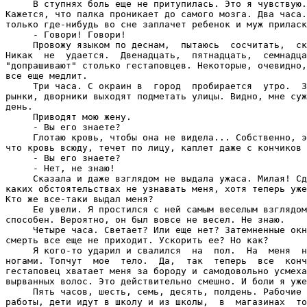
     В ступнях боль еще не притупилась. Это я чувствую.
Кажется, что палка проникает до самого мозга. Два часа.
только где-нибудь во сне заплачет ребенок и муж приласк
     - Говори! Говори!

     Провожу языком по деснам,  пытаюсь  сосчитать,  ск
Никак  не  удается.  Двенадцать,  пятнадцать,  семнадца
"допрашивают" столько гестаповцев. Некоторые, очевидно,
все еще медлит.

     Три часа. С окраин в  город  пробирается  утро.  З
рынки, дворники выходят подметать улицы. Видно, мне суж
день.

     Приводят мою жену.

     - Вы его знаете?

     Глотаю кровь, чтобы она не видела... Собственно, э
что кровь всюду, течет по лицу, каплет даже с кончиков 
     - Вы его знаете?

     - Нет, не знаю!

     Сказала и даже взглядом не выдала ужаса. Милая! Сд
каких обстоятельствах не узнавать меня, хотя теперь уже
Кто же все-таки выдал меня?

     Ее увели. Я простился с ней самым веселым взглядом
способен. Вероятно, он был вовсе не весел. Не знаю.

     Четыре часа. Светает? Или еще нет? Затемненные окн
смерть все еще не приходит. Ускорить ее? Но как?

     Я кого-то ударил и свалился  на  пол.  На  меня  н
ногами. Топчут  мое  тело.  Да,  так  теперь  все  конч
гестаповец хватает меня за бороду и самодовольно усмеха
вырванных волос. Это действительно смешно. И боли я уже
     Пять часов, шесть, семь, десять, полдень. Рабочие 
работы, дети идут в школу и из школы,  в  магазинах  то