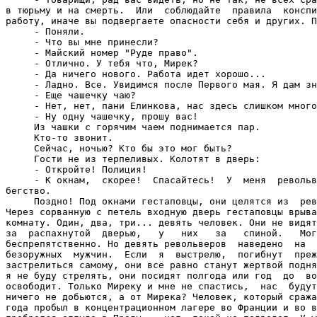
в тюрьму и на смерть.  Или  соблюдайте  правила  конспи
работу, иначе вы подвергаете опасности себя и других. П
     - Поняли.

     - Что вы мне принесли?

     - Майский номер "Руде право".

     - Отлично. У тебя что, Мирек?

     - Да ничего нового. Работа идет хорошо...

     - Ладно. Все. Увидимся после Первого мая. Я дам зн
     - Еще чашечку чаю?

     - Нет, нет, пани Елинкова, нас здесь слишком много
     - Ну одну чашечку, прошу вас!

     Из чашки с горячим чаем поднимается пар.

     Кто-то звонит.

     Сейчас, ночью? Кто бы это мог быть?

     Гости не из терпеливых. Колотят в дверь:

     - Откройте! Полиция!

     - К окнам,  скорее!  Спасайтесь!  У  меня  револьв
бегство.

     Поздно! Под окнами гестаповцы, они целятся из  рев
Через сорванную с петель входную дверь гестаповцы врыва
комнату. Один, два, три... девять человек. Они не видят
за  распахнутой  дверью,   у   них   за   спиной.   Мог
беспрепятственно. Но девять револьверов  наведено  на  
безоружных  мужчин.  Если  я  выстрелю,  погибнут  преж
застрелиться самому, они все равно станут жертвой подня
я не буду стрелять, они посидят полгода или год  до  во
освободит. Только Миреку и мне не спастись,  нас  будут
ничего не добьются, а от Мирека? Человек, который сража
года пробыл в концентрационном лагере во Франции и во в