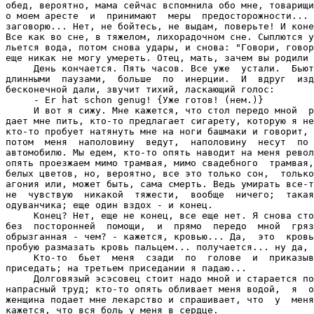
обед, вероятно, мама сейчас вспомнила обо мне, товарищи
о моем аресте  и  принимают  меры  предосторожности... 
заговорю... Нет, не бойтесь, не выдам, поверьте! И коне
Все как во сне, в тяжелом, лихорадочном сне. Сыплются у
льется вода, потом снова удары, и снова: "Говори, говор
еще никак не могу умереть. Отец, мать, зачем вы родили 
     День кончается. Пять часов. Все уже  устали.  Бьют
длинными  паузами,  больше  по  инерции.  И  вдруг  изд
бесконечной дали, звучит тихий, ласкающий голос:

     - Er hat schon genug! {Уже готов! (нем.)}

     И вот я сижу. Мне кажется, что стол передо мной  р
дает мне пить, кто-то предлагает сигарету, которую я не
кто-то пробует натянуть мне на ноги башмаки и говорит, 
потом  меня  наполовину  ведут,  наполовину  несут  по 
автомобилю. Мы едем, кто-то опять наводит на меня револ
опять проезжаем мимо трамвая, мимо свадебного  трамвая,
белых цветов, но, вероятно, все это только сон,  только
агония или, может быть, сама смерть. Ведь умирать все-т
не  чувствую  никакой  тяжести,  вообще  ничего;  такая
одуванчика; еще один вздох - и конец.

     Конец? Нет, еще не конец, все еще нет. Я снова сто
без  посторонней  помощи,  и  прямо  передо  мной  гряз
обрызганная - чем? - кажется, кровью... Да,  это  кровь
пробую размазать кровь пальцем... получается... ну да, 
     Кто-то  бьет  меня  сзади  по  голове  и  приказыв
приседать; на третьем приседании я падаю...

     Долговязый эсэсовец стоит надо мной и старается по
напрасный труд; кто-то опять обливает меня водой,  я  о
женщина подает мне лекарство и спрашивает, что  у  меня
кажется, что вся боль у меня в сердце.
