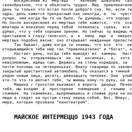
     Воскресение из  мертвых  -  явление  довольно  сво
своеобразное, что и объяснить трудно. Мир  привлекателе
день ты только что встал после доброго сна. Но, если ты
одра, день кажется прекрасным как никогда, и  ты  чувст
лучше, чем когда бы то ни было. Ты думаешь, что хорошо 
Но после воскресения из мертвых тебе кажется,  что  осв
юпитеры и внезапно перед тобой  появилась  сцена,  вся 
думал, что у тебя хорошее зрение. Но сейчас ты видишь м
приставили к глазу телескоп, а  к  нему  еще  и  микрос
мертвых подобно весне: оно открывает нежданные прелести
     Так бывает, даже когда ты знаешь, что все  это  не
открывающийся тебе мир так "привлекателен" и "богат", к
     Настает день, когда тебя выводят из  камеры.  Наст
допрос  ты  отправляешься  не  на  носилках,  а,  хотя 
невозможным, идешь сам. Держась за стены коридора, за  
почти ползешь на четвереньках. Внизу товарищи по заключ
закрытый арестантский автомобиль. Ты оказался в темной 
рядом новые лица, десять, двенадцать человек. Они  улыб
кто-то что-то шепчет тебе, ты жмешь кому-то руку, не зн
     Машина с грохотом въезжает в ворота  дворца  Печек
тебя, мы входим  в  просторное  помещение  с  голыми  с
скамеек. На скамейках, выпрямившись и сложив руки на ко
люди и глядят на пустую стену перед собой. Вот, Юлиус, 
мира, которая прозвана "кинотеатром".

МАЙСКОЕ ИНТЕРМЕЦЦО 1943 ГОДА 