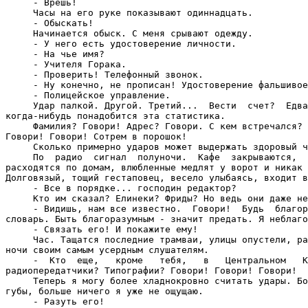
     - Врешь!

     Часы на его руке показывают одиннадцать.

     - Обыскать!

     Начинается обыск. С меня срывают одежду.

     - У него есть удостоверение личности.

     - На чье имя?

     - Учителя Горака.

     - Проверить! Телефонный звонок.

     - Ну конечно, не прописан! Удостоверение фальшивое
     - Полицейское управление.

     Удар палкой. Другой. Третий...  Вести  счет?  Едва
когда-нибудь понадобится эта статистика.

     Фамилия? Говори! Адрес? Говори. С кем встречался? 
Говори! Говори! Сотрем в порошок!

     Сколько примерно ударов может выдержать здоровый ч
     По  радио  сигнал  полуночи.  Кафе  закрываются,  
расходятся по домам, влюбленные медлят у ворот и никак 
Долговязый, тощий гестаповец, весело улыбаясь, входит в
     - Все в порядке... господин редактор?

     Кто им сказал? Елинеки? Фриды? Но ведь они даже не
     - Видишь, нам все известно.  Говори!  Будь  благор
словарь. Быть благоразумным - значит предать. Я неблаго
     - Связать его! И покажите ему!

     Час. Тащатся последние трамваи, улицы опустели, ра
ночи своим самым усердным слушателям.

     -  Кто  еще,   кроме   тебя,   в   Центральном   К
радиопередатчики? Типографии? Говори! Говори! Говори!

     Теперь я могу более хладнокровно считать удары. Бо
губы, больше ничего я уже не ощущаю.

     - Разуть его!
