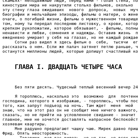
скамьях- неподвижные люди, перед ними - голая стена, по
киностудии мира не накрутили столько фильмов, окольно  
эту стену глаза ожидавших  нового  допроса,  новых  муч
биографии и мельчайшие эпизоды, фильмы о матери, о жене
очаге, о погибшей жизни, фильмы о мужественном товарище
том, ному ты передал последнюю листовку, о крови, котор
крепком рукопожатии, которое обязывает, - фильмы, полны
ненависти и любви, сомнения и надежды. Оставив жизнь  п
ежедневно умирает у себя на глазах, но не каждый рождае
     Сотни раз видел я здесь фильм о  себе,  тысячи  ег
рассказать о нем. Если же палач затянет петлю раньше, ч
останутся миллионы людей, которые допишут счастливый ко
ГЛАВА I. ДВАДЦАТЬ ЧЕТЫРЕ ЧАСА 
     Без пяти десять. Чудесный теплый весенний вечер 24
     Я тороплюсь, насколько это  возможно  для  почтенн
господина, которого я изображаю, - тороплюсь, чтобы пос
того, как запрут подъезд на ночь. Там ждет  меня  мой  
знаю, что на этот раз он не сообщит мне ничего важного,
сказать, но не прийти на условленное свидание - значит 
главное, мне не хочется доставлять напрасное беспокойст
хозяевам квартиры.

     Мне радушно предлагают чашку чаю. Мирек давно приш
Фрид. Опять неосторожность.

     - Товарищи, рад вас видеть, но не так, не всех сра