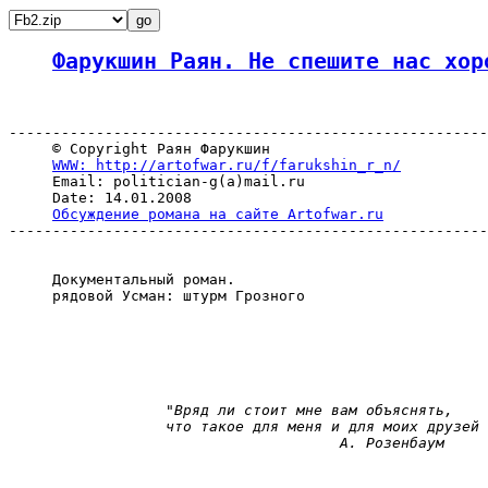
Фарукшин Раян. Не спешите нас хор
-------------------------------------------------------
     © Copyright Раян Фарукшин

WWW: http://artofwar.ru/f/farukshin_r_n/
     Email: politician-g(a)mail.ru

     Date: 14.01.2008

Обсуждение романа на сайте Artofwar.ru
-------------------------------------------------------
     Документальный роман.

     рядовой Усман: штурм Грозного

"Вряд ли стоит мне вам объяснять,
что такое для меня и для моих друзей 
А. Розенбаум