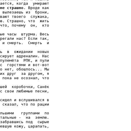
ается, когда  умирают

не страшно
. Вроде как

 вылезаешь из  брони,

вают твоего  служака,

о
. Страшно, что  жить

что, почему  он,  кто

ые часы  штурма. Весь

регали нас? Если так,

 и смерть.  Смерть  и

ь  в  ожидании  новых

сирует адреналин. Нас

пулемёта  РПК, и пули

с  горстями и вот-вот

о нет, обошлось... Мы

их друг  за другом, я

 пока не осознал, что

шей  коробочки, Санёк

с свои любимые песни,

сидел и вслушивался в

 сказал, что по рации

льшими   группами  по

тальные -  на  землю.

забравшись под  сырые

евшую кожу, царапать,
