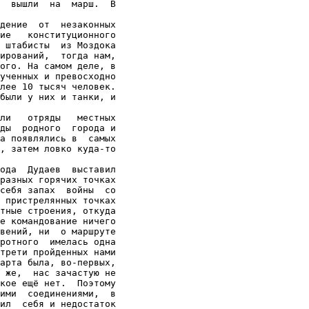
  вышли  на  марш.  В

дение  от  незаконных

ие   конституционного

 штабисты  из Моздока

ирований,  тогда нам,

ого. На самом деле, в

ученных и превосходно

лее 10 тысяч человек.

были у них и танки, и

ли   отряды   местных

ды  родного  города и

а появлялись в  самых

, затем ловко куда-то

ода  Дудаев  выставил

разных горячих точках

себя запах  войны  со

 пристрелянных точках

тные строения, откуда

е командование ничего

вений, ни  о маршруте

ротного  имелась одна

трети пройденных нами

арта была, во-первых,

 же,  нас зачастую не

кое ещё нет.  Поэтому

ими  соединениями,  в

ил  себя и недостаток
