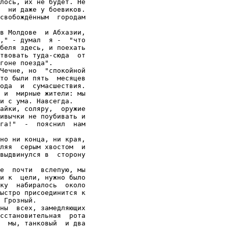
лось, их не будет. Не

  ни даже у боевиков.

свобождённым  городам

в Молдове  и Абхазии,

," - думал  я -  "что

беля здесь, и поехать

твовать туда-сюда  от

гоне поезда".

Чечне, но  "спокойной

то были пять  месяцев

ода  и  сумасшествия.

 и  мирные жители: мы

и с ума. Навсегда.

айки, соляру,  оружие

ивычки не поубивать и

га!"  -  пояснил  нам

но ни конца, ни края,

ляя  серым хвостом  и

выдвинулся в  сторону

е  почти  вслепую, мы

и к  цели, нужно было

ку  набиралось  около

ыстро присоединится к

 Грозный.

ны  всех, замедляющих

сстановительная  рота

  мы, танковый  и два
