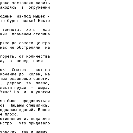
доке заставлял жарить

аходясь  в  окружении

одные, из-под мышек -

то будет позже? Никто

 темнота,  хоть  глаз

ким  пламенем столица

рямо до самого центра

нас не обстреляли  на

гореть, от количества

а,  а  перед  нами  -

ок!  Смотрю -  вот на

кожанке до  колен, на

тые резиновые сапоги.

,  дёргаю  за  плечо,

ласти груди  -  дыра.

Ужас! Но  и  к ужасам

мо было  продвинуться

ов. Пацаны спешились,

одвалам зданий. Броня

е плохо.

отивления и, подавляя

ыстро,  что придавало

ховских, так и наших,
