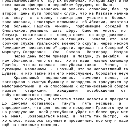
предзнаменований о  крутых переменах, которые ждут и ме
всех наших офицеров в недалёком будущем, не было.

     Да, сначала качались на рельсах  спокойно, без  пр
второй  день пути поползли слухи, что на Кавказе начина
нас  везут  в  сторону  границы для  участия в  боевых 
запаниковали, некоторые вспомнили  об Абхазии, некоторы
под  больных. Нашлись  умники,  подбивающие  соседей  п
Смельчаков, решивших  дать  дёру,  было не  много,  но 
безумцы  спрыгивали  с  поезда прямо  по ходу движения 
время кратких  остановок на станциях.  Бежали, кто  как
срочной службы Уральского военного округа, через нескол
"ожиданием неизвестного" дороги, приехал  на Северный К
маршруту Свердловск - Уфа - Самара - Волгоград - Моздок
     Через день после приезда  в Моздок, 29 декабря,  н
нам объяснили, чего от нас  хотят наши главные командир
Грачёв,  что за сложная  республика такая  - Чечня,  чт
пугающим  названием  -  Грозный, что за непонятливый та
Дудаев, и кто такие эти его непослушные, бородатые неуч
     Краснолицый   подполковник,   замполит  полка,  во
заглядывая в смятую бумажку в неподдельно трясущихся ру
малограмотными  и не способными к организованной оборон
назвал    стариками,    жаждущими    освобождения   от 
взбунтовавшегося генерала.

     Чего скрывать, я встретил такие новости в прекрасн
До  дембеля  оставалось   тянуть   пять  месяцев,  а   
определивших, что для  полного покорения Грозного нужно
на разоружение  всей республики уйдёт не более двух мес
на  меня.  Возвращаться назад  в  часть так быстро,  че
хотелось, казалось скучным и прозаичным, поэтому я наде
ещё на несколько месяцев.
