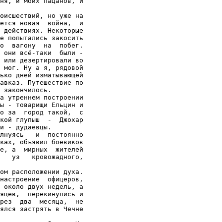
ня, и моих пацанов, и

оисшествий, но уже на

ется новая  война,  и

 действиях. Некоторые

е попытались закосить

о  вагону  на  побег.

 они всё-таки  были -

 или дезертировали во

 мог. Ну а я, рядовой

ько дней изматывающей

авказ. Путешествие по

 закончилось.

а утреннем построении

ы - товарищи Ельцин и

о за  город такой,  с

кой глупыш  -  Джохар

и - дудаевцы.

лнуясь   и  постоянно

ках, объявил боевиков

е, а  мирных  жителей

   уз   кровожадного,

ом расположении духа.

настроение  офицеров,

 около двух недель, а

яцев,  перекинулись и

рез  два  месяца,  не

ялся застрять в Чечне
