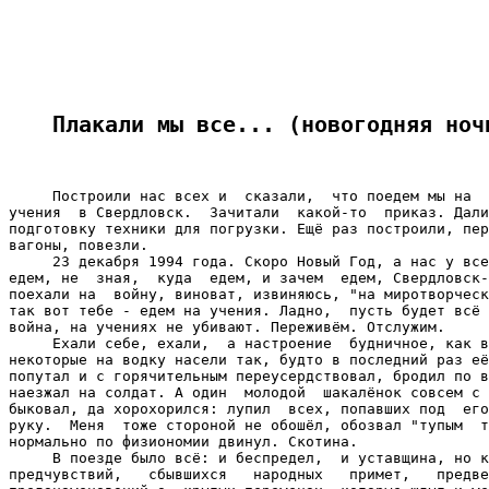
Плакали мы все... (новогодняя ноч
     Построили нас всех и  сказали,  что поедем мы на  
учения  в Свердловск.  Зачитали  какой-то  приказ. Дали
подготовку техники для погрузки. Ещё раз построили, пер
вагоны, повезли.

     23 декабря 1994 года. Скоро Новый Год, а нас у все
едем, не  зная,  куда  едем, и зачем  едем, Свердловск-
поехали на  войну, виноват, извиняюсь, "на миротворческ
так вот тебе - едем на учения. Ладно,  пусть будет всё 
война, на учениях не убивают. Переживём. Отслужим.

     Ехали себе, ехали,  а настроение  будничное, как в
некоторые на водку насели так, будто в последний раз её
попутал и с горячительным переусердствовал, бродил по в
наезжал на солдат. А один  молодой  шакалёнок совсем с 
быковал, да хорохорился: лупил  всех, попавших под  его
руку.  Меня  тоже стороной не обошёл, обозвал "тупым  т
нормально по физиономии двинул. Скотина.

     В поезде было всё: и беспредел,  и уставщина, но к
предчувствий,   сбывшихся   народных   примет,   предве