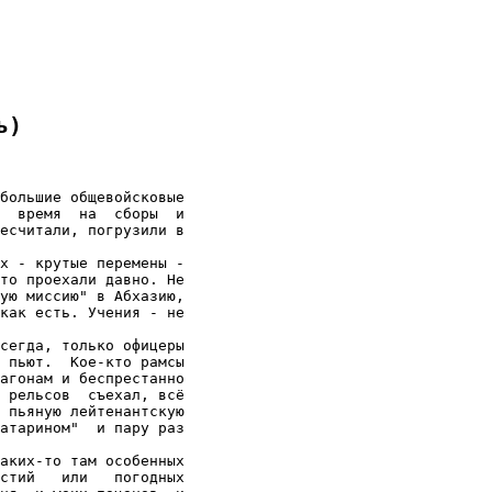
ь)
большие общевойсковые

  время  на  сборы  и

есчитали, погрузили в

х - крутые перемены -

то проехали давно. Не

ую миссию" в Абхазию,

как есть. Учения - не

сегда, только офицеры

 пьют.  Кое-кто рамсы

агонам и беспрестанно

 рельсов  съехал, всё

 пьяную лейтенантскую

атарином"  и пару раз

аких-то там особенных

стий   или   погодных
