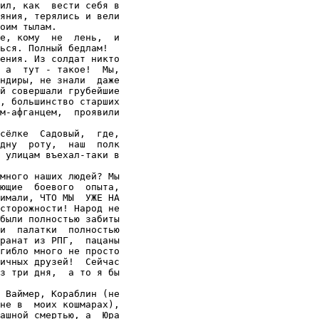
ил, как  вести себя в

яния, терялись и вели

оим тылам.

е, кому  не  лень,  и

ься. Полный бедлам!

ения. Из солдат никто

 а  тут - такое!  Мы,

ндиры, не знали  даже

й совершали грубейшие

, большинство старших

м-афганцем,  проявили

сёлке  Садовый,  где,

дну  роту,  наш  полк

 улицам въехал-таки в

много наших людей? Мы

ющие  боевого  опыта,

имали, ЧТО МЫ  УЖЕ НА

сторожности! Народ не

были полностью забиты

и  палатки  полностью

ранат из РПГ,  пацаны

гибло много не просто

ичных друзей!  Сейчас

з три дня,  а то я бы

 Ваймер, Кораблин (не

не в  моих кошмарах),

ашной смертью, а  Юра
