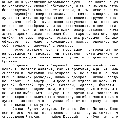
внимания к укреплению морального духа - нас никто не уч
психологически сложной обстановке, и мы, в моменты отча
беспорядочный огонь во все стороны, в том числе и по св
     Радиоэфир  свирепствовал,  на  связь  выходили  вс
дудаевцы, активно призывающие нас сложить оружие и сдат
     Само  собой,  куча ляпов затрудняло наши  передвиж
ничего  не  соображал,  итак  восемнадцатилетние  дети,
впрочем,  как  и  некоторые наши непосредственные  кома
элементарных правил  ведения боя в городе, поэтому поро
ошибки, которые  нередко  оказывались роковыми.  Однако
офицеров,  во главе  с командиром  полка, подполковнико
себя только с наилучшей стороны...

     После  жуткого  боя  в  небольшом  пригородном  по
напоровшись на  засаду,  мы  потеряли  почти целиком  о
поделился на две  маневренные группы, и по двум широким
Грозный.

     Отдельно о  бое в Садовом! Почему там погибло так 
вошли в  посёлок налегке, как на прогулке, ещё  не  име
сноровки и  смекалки. Мы откровенно  не знали и не  пон
ВОЙНЕ! Никакой разведки, никаких дозоров, никакой предо
на  броне,  а  внутри.  И десантные отделения всех БПМ 
разной  бытовой  ерундой:  матрасы,  одеяла,  бушлаты  
загораживали  задние люки, и после попадания в машины г
не  могли выбраться  наружу! Они горели там  заживо! По
очень хорошо знакомых мне человек, погибло много моих л
думаю -  хорошо, что я  узнал об этом не  сразу, а чере
точно съехал с катушек.

     Сашка  Букач, Артурик  Шигапов, Димон Пятков, Женя
помню  его  имени, но  именно он чаще  других снится  м
справедливый мужик  -  майор Бородай - погибли там  стр