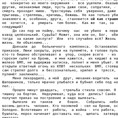
но  конкретно из моего окружения -  все уцелели. Оказыв
другие, незнакомые люди, пусть даже свои, солдатики, - 
смерть проходит мимо.  Чувствуешь себя  уверенно, даже 
прыгаешь, стреляешь, кричишь, бежишь. Но как только уби
знакомого и, особенно, друга,  становится 
ой как страшн
не  хочется,  а  умирать  тем более.  Как же  так, за  
следующий?

     До сих пор не пойму, почему  нас  не убило  в перв
взвод целёхонький. Судьба? Может, она или он, Бог,  обе
тогда  за какие заслуги?  Или  это случайно всё? Жизнь 
жизнь. Не объяснимо...

     Доехали  до   больничного  комплекса.  Остановилис
приказов. Люки закрыты, руки на пулемёте, в голове пуль
кто-то бешено обстреливает в  упор, скорее всего  - из 
горохом сыпет на броню,  и мне кажется,  их кидают в на
железо БМП, не выдержав натиска, лопнет и меня убьют. Н
открыли ответный огонь из КПВТ  нескольких  БМП, стоявш
сам стрелял долго  и бессознательно, хрипел и  трясся, 
пулемёт заклинило...

     Меня лихорадило, а мой  друг, механик-водитель  на
Шапошников, только мрачно улыбался и бубнил себе под но
пел...

     Прошло минут двадцать,  стрельба стихла совсем. Я 
тишину за бортом.  Недоумевал, куда все  делись? Санёк 
получил приказ на построение и надо вылезать.

     Вылезли  из  танков   и   бэшэк.   Собрались  небо
восемь-десять  человек. Кто посмелей - сел на броню, ос
Холодно. Вспотевших от  работы,  а война - это работа, 
бушлаты, мороз начинает доставать нас,  щипать  затверд
щекотать.
