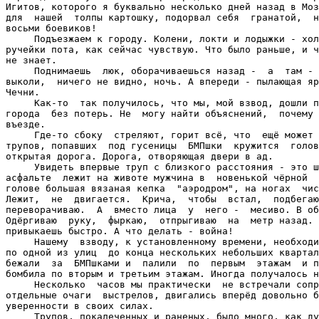
Игитов, которого я буквально несколько дней назад в Моз
для  нашей  толпы картошку, подорвал себя  гранатой,  н
восьми боевиков!

     Подъезжаем к городу. Колени, локти и лодыжки - хол
ручейки пота, как сейчас чувствую. Что было раньше, и ч
не знает.

     Поднимаешь  люк, оборачиваешься назад -  а  там - 
выколи,  ничего не видно, ночь. А впереди - пылающая яр
Чечни.

     Как-то  так получилось, что мы, мой взвод, дошли п
города  без потерь. Не  могу найти объяснений,  почему 
въезде.

     Где-то сбоку  стреляют, горит всё, что  ещё может 
трупов, попавших  под гусеницы  БМПшки  кружится  голов
открытая дорога. Дорога, отворяющая двери в ад.

     Увидеть впервые труп с близкого расстояния - это ш
асфальте  лежит на животе мужчина в  новенькой чёрной  
голове большая вязаная кепка  "аэродром", на ногах  чис
Лежит,  не  двигается.  Крича,  чтобы  встал,  подбегаю
переворачиваю.  А  вместо лица  у  него -  месиво. В об
Одёргиваю  руку,  фыркаю,  отпрыгиваю  на  метр назад. 
привыкаешь быстро. А что делать - война!

     Нашему  взводу, к установленному времени, необходи
по одной из улиц  до конца нескольких небольших квартал
бежали  за  БМПшками и  палили  по  первым  этажам  и п
бомбила по вторым и третьим этажам. Иногда получалось н
     Несколько  часов мы практически  не встречали сопр
отдельные очаги  выстрелов, двигались вперёд довольно б
уверенности в своих силах.

     Трупов, покалеченных и раненых, было много, как ду