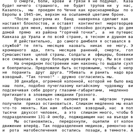
     О смерти, боли, крови  и грязи я не подумал.  Каза
будет ничего  страшного,  не  будет  трупов ни  у  нас,
Казалось,  мы  проедем по Чечне как красноармейцы  по о
Европы в 1945-ом, верхом на осыпаемой цветами броне.

     "После  разгрома их  банд  наверняка сделают как  
наставят блокпостов, и оставят  контингент  миротворцев
неплохо для меня, можно будет спокойно дослужить до дем
домой  прямо  из района "горячей точки",  а  не путешес
Кавказа до Урала и по всей стране, в тесном и душном ва
     И действительно,  до самого дембеля я оставался в 
службой" те  пять  месяцев  назвать  никак  не  могу. Э
кромешного  ада,  пять  месяцев  ранений,  смерти,  гол
Сумасшествия  целой страны. Солдаты и  офицеры, боевики
все смешались в одну большую кровавую кучу. Мы все сошл
     На очередном построении нам наконец-то выдали сухп
и боеприпасы. Предложили быть осторожными, чтобы с непр
не  поранить  друг  друга. "Убивать  и ранить  надо вра
взводный. "Так точно!" - дружно согласились мы.

     30 декабря, огромной колонной, которой не было вид
наш  полк, подобно пучеглазому китайскому  чудовищу  ви
подсвечивая себе дорогу глазами-габаритами,  медленно  
притихшего в зловещем ожидании Грозного.

     Проехав  сколько-то  километров  в  мёртвом  туман
получили  приказ остановиться. Слишком медленно мы ехал
что-то  менять. Как нам  объяснил  взводный, нас  в пол
тысячи  двухсот человек,  а это  слишком много, чтобы б
подразделениям 131-й омсбр, поджидающим нас на въезде в
     Мы  остановились,  передохнули,  оцепили  от колон
движение вперёд. Так подразделения медиков, ремонтно-во
и  рота  матобеспечения  остались  позади, в темноте. А