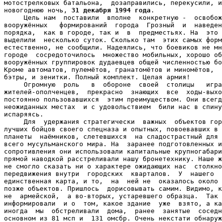
мотострелковых батальона,  дозаправились, перекусили, и
новогоднюю ночь, 
31 декабря 1994 года
.

     Цель нам  поставили  вполне  конкретную -  освобож
вооружённых   формирований  города  Грозный  и  наведен
порядка,  как в городе, так и  в  предместьях. На  это 
выделили  несколько суток. Сколько там  этих самых форм
естественно, не сообщили. Надеялись, что боевиков не мн
городе  сосредоточилось  множество мобильных, хорошо об
вооружённых группировок дудаевцев общей численностью бо
Кроме автоматов, пулемётов, гранатомётов и миномётов,  
бэтры, и зенитки. Полный комплект. Целая армия!

     Огромную  роль   в  обороне  своей  столицы   игра
жителей-ополченцев,  прекрасно  знающих  все  ходы-выхо
постоянно пользовавшихся  этим преимуществом. Они всегд
неожиданных местах  и с удовольствием  били нас в спину
испаряясь.

     Для  удержания стратегически  важных  объектов гор
лучших бойцов своего спецназа и опытных, повоевавших в 
планеты  наёмников, слетевшихся  на сладострастный для 
всего мусульманского мира. На  заранее подготовленных и
сопротивления они использовали капитальные крупногабари
прямой наводкой расстреливали нашу бронетехнику. Наше ж
не смогло сказать ни о характере ожидающих нас  столкно
передвижения внутри  городских  кварталов.  У  нашего  
единственная карта, и то,  на  ней не  оказалось около 
позже объектов. Пришлось  дорисовывать самим. Видимо, к
не  армейской,  а во-вторых, устаревшего образца.  Так 
информировали  и о  том, какое здание  уже  взято, а ка
иногда  мы  обстреливали  дома,  ранее  занятые  соседн
основном из 81 мсп и  131 омсбр. Очень некстати обнаруж