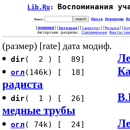
Воспоминания уч
Lib.Ru
: 
Проза
Переводы
П
Поиск
:
[
НОВИНКИ
][
Хитпарад
][
Самиздат
][
Музыка
][
Ху
Авторские разделы: 
Современная
Фантасти
(размер) [rate] дата модиф.
Ле
dir
( 2 ) [ 89]
Ка
огл
(146k) [ 18]
радиста
В.
dir
( 1 ) [ 26]
медные трубы
Ле
огл
( 74k) [ 24]