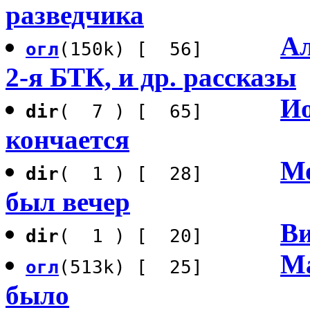
разведчика
Ал
огл
(150k) [ 56]
2-я БТК, и др. рассказы
Ио
dir
( 7 ) [ 65]
кончается
Мо
dir
( 1 ) [ 28]
был вечер
Ви
dir
( 1 ) [ 20]
Ма
огл
(513k) [ 25]
было