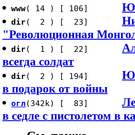
Юр
www
( 14 ) [ 106]
Ни
dir
( 2 ) [ 23]
"Революционная Монго
Ал
dir
( 1 ) [ 22]
всегда солдат
Юр
dir
( 2 ) [ 194]
в подарок от войны
Ле
огл
(342k) [ 83]
в седле с пистолетом в к