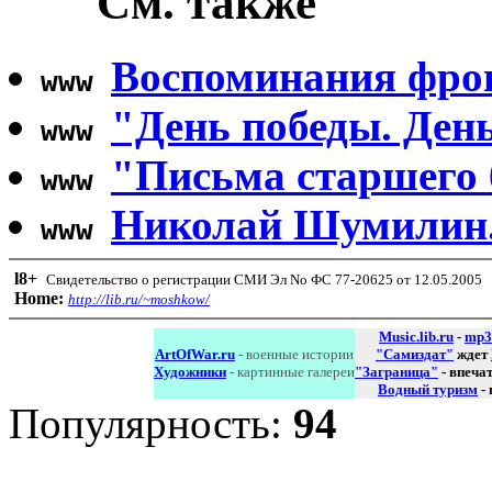
См. также
Воспоминания фрон
www
"День победы. День
www
"Письма старшего 
www
Николай Шумилин.
www
l8
+
Свидетельство о регистрации СМИ Эл No ФС 77-20625 от 12.05.2005
Home:
http://lib.ru/~moshkow/
Music.lib.ru
-
mp3
ArtOfWar.ru
- военные истории
"Самиздат"
ждет
Художники
- картинные галереи
"Заграница"
- впеча
Водный туризм
-
Популярность:
94