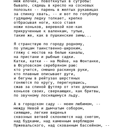
     меж елочек, повоткнутых в сугробы:

     бывало, сядешь в кресло на сосновых

     полозьях -- парень в желтых рукавицах

     за спинку хвать, -- и вот по голубому

     гудящему ледку толкает, крепко

     отбрасывая ноги, косо ставя

     ножи коньков, веревкой кое-как

     прикрученные к валенкам, тупые,

     такие же, как в пушкинские зимы...

     Я странствую по городу родному,

     по улицам таинственно-широким,

     гляжу с мостов на белые каналы,

     на пристани и рыбные садки.

     Катки, катки -- на Мойке, на Фонтанке,

     в Юсуповском серебряном раю:

     кто учится, смешно раскинув руки,

     кто плавные описывает дуги,

     и бегуны в рейтузах шерстяных

     гоняются по кругу, перегнувшись,

     сжав за спиной футляр от этих длинных

     коньков своих, сверкающих, как бритвы,

     по звучному лоснящемуся льду.

     А в городском саду -- моем любимом, --

     между Невой и дымчатым собором,

     сияющие, легкие виденья

     сквозных ветвей склоняются над снегом,

     над будками, над каменным верблюдом

     Пржевальского, над скованным бассейном, --
