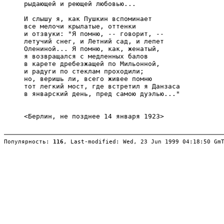
     рыдающей и реющей любовью...

     И слышу я, как Пушкин вспоминает

     все мелочи крылатые, оттенки

     и отзвуки: "Я помню, -- говорит, --

     летучий снег, и Летний сад, и лепет

     Олениной... Я помню, как, женатый,

     я возвращался с медленных балов

     в карете дребезжащей по Мильонной,

     и радуги по стеклам проходили;

     но, веришь ли, всего живее помню

     тот легкий мост, где встретил я Данзаса

     в январский день, пред самою дуэлью..."

     <Берлин, не позднее 14 января 1923>

Популярность: 
116