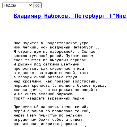
Владимир Набоков. Петербург ("Мне
     Мне чудится в Рождественское утро

     мой легкий, мой воздушный Петербург...

     Я странствую по набережной... Солнце

     взошло туманной розой. Пухлым слоем

     снег тянется по выпуклым перилам.

     И рысаки под сетками цветными

     проносятся, как сказочные птицы;

     а вдалеке, за ширью снежной, тают

     в лазури сизой розовые струи

     над кровлями; как призрак золотистый,

     мерцает крепость (в полдень бухнет пушка:

     сперва дымок, потом раскат звенящий);

     и на снегу зеленой бирюзою

     горят квадраты вырезанных льдин.

     Приземистый вагончик темно-синий,

     пером скользя по проволоке тонкой,

     через Неву пушистую по рельсам

     игрушечным бежит себе; а рядом

     расчищенная искрится дорожка
