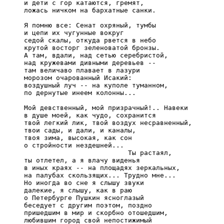
     и дети с гор катаются, гремят,

     ложась ничком на бархатные санки.

     Я помню все: Сенат охряный, тумбы

     и цепи их чугунные вокруг

     седой скалы, откуда рвется в небо

     крутой восторг зеленоватой бронзы.

     А там, вдали, над сетью серебристой,

     над кружевами дивными деревьев --

     там величаво плавает в лазури

     морозом очарованный Исакий:

     воздушный луч -- на куполе туманном,

     по дернутые инеем колонны...

     Мой девственный, мой призрачный!.. Навеки

     в душе моей, как чудо, сохранится

     твой легкий лик, твой воздух несравненный,

     твои сады, и дали, и каналы,

     твоя зима, высокая, как сон

     о стройности нездешней...

                               Ты растаял,

     ты отлетел, а я влачу виденья

     в иных краях -- на площадях зеркальных,

     на палубах скользящих... Трудно мне...

     Но иногда во сне я слышу звуки

     далекие, я слышу, как в раю

     о Петербурге Пушкин ясноглазый

     беседует с другим поэтом, поздно

     пришедшим в мир и скорбно отошедшим,

     любившим город свой непостижимый
