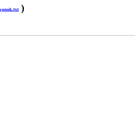
)
onok.txt