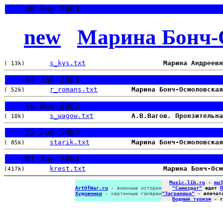
30 Sep 2003
new
Марина Бонч-
s_kys.txt
Марина Андреевн
( 13k)
03 Jan 2003
r_romans.txt
Марина Бонч-Осмоловская
( 52k)
16 Nov 2002
s_wagow.txt
А.В.Вагов. Пронзительна
( 10k)
22 Feb 2002
starik.txt
Марина Бонч-Осмоловская
( 85k)
01 Jan 2002
krest.txt
Марина Бонч-Осм
(417k)
Music.lib.ru
-
mp3
ArtOfWar.ru
- военные истории
"Самиздат"
ждет
П
Художники
- картинные галереи
"Заграница"
- впечат
Водный туризм
- г