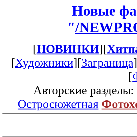
Новые фа
"
/NEWPR
[
НОВИНКИ
][
Хитп
[
Художники
][
Заграница
[
Авторские разделы:
Остросюжетная
Фотох