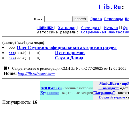
Lib.Ru
: 
Проза
Переводы
П
Поиск
:
[
НОВИНКИ
][
Хитпарад
][
Самиздат
][
Музыка
][
Ху
Авторские разделы: 
Современная
Фантасти
(размер) [rate] дата модиф.
Олег Глушкин: официальный авторский раздел
www
Пути паромов
огл
(334k) [ 10]
Саул и Давид
огл
(975k) [ 9]
l8
+
Свидетельство о регистрации СМИ Эл No ФС 77-20625 от 12.05.2005
Home:
http://lib.ru/~moshkow/
Music.lib.ru
-
mp3
ArtOfWar.ru
- военные истории
"Самиздат"
ждет
Художники
- картинные галереи
"Заграница"
- впеча
Водный туризм
-
Популярность:
16