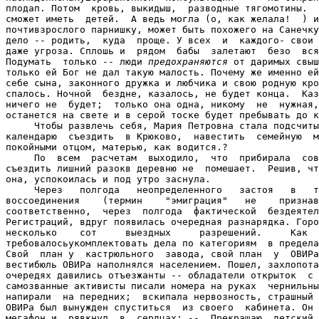
предохраняются
 от даримых свыш
только ей Бог не дал такую малость. Почему же именно ей
себе сына, законного дружка и любчика и свою родную кро
спалось. Ночной  бездне, казалось, не будет конца.  Каз
ничего не  будет;  только она одна, никому  не  нужная,
останется на свете и в серой тоске будет пребывать до к
     Чтобы развлечь себя, Мария Петровна стала подсчиты
календарю  съездить  в Крюково,  навестить  семейную  м
покойными отцом, матерью, как водится.?

     По  всем  расчетам  выходило,  что  прибирала  сов
съездить лишний разокв деревню не  помешает.  Решив, чт
она, успокоилась и под утро заснула.

     Через   полгода   неопределенного   застоя   в   т
воссоединения    (термин    "эмиграция"   не    признав
соответственно,  через  полгода  фактической  бездеятел
Регистраций, вдруг появилась очередная разнарядка. Горо
несколько    сот     выездных     разрешений.     Как  
требовалосьукомплектовать дела по категориям  в предела
Свой  план у  кастрюльного  завода, свой план  у  ОВИРа
вестибюль ОВИРа наполнялся населением. Пошел, захлопота
очередях давились отъезжанты -- обладатели открыток  с 
самозванные активисты писали номера на руках  чернильны
напирали  на передних;  вскипала нервозность, страшный 
ОВИРа был вынужден спуститься  из своего  кабинета. Он 
мегафон и  рявкнул  в  сердцах: --  Прекращаю  детский 