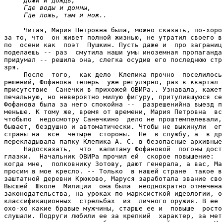
     Дожи и дождь,

     Где воды и донны,

     Где ложь, там и нож..


     Читая, Мария Петровна была, можно сказать, по-хоро
за то, что  он живет полной жизнью, не утратил своего в
по  осени как  поэт  Пушкин. Пусть даже и  про заграниц
поделаешь -- раз  смутила наши умы иноземная пропаганда
придумал -- решила она, слегка осудив его последнюю стр
зря.

     После  того,  как дело  Клепика прочно  поселилось
решений, Фофанова теперь  уже регулярно, раз в квартал 
присутствие  Санечки в прихожей ОВИРа.. Узнавала, кажет
печальную, но невероятно милую фигуру, притулившуюся се
Фофанова была за него спокойна --  разрешенийна выезд п
меньше. К тому же, время от времени, Мария Петровна  вс
чтобыпо  недосмотру Санечкино  дело не проштемпелевали,
бывает, бездушно и автоматически. Чтобы не выкинули  ег
страны на  все  четыре  стороны.  Не  в службу, а  в др
перекладывала папку Клепика А. С. в безопасные архивные
     Надосказать,  что  капитану Фофановой  погоны дост
глазки.  Начальник ОВИРа прочил ей  скорое повышение:  
когда мне,  полковнику Зотову, дают генерала, а вас, Ма
просим в мое кресло. -- Только  в нашей стране  такое в
заштатной деревни Крюково, Маруся заработала звание сво
Высшей  Школе  Милиции  она была  неоднократно отмечена
законодательства, на уроках по марксисткой идеологии, о
классификационных  стрельбах  из  личного оружия. В ее 
охо-хо какие бравые мужчины, старше ее и  повыше  росто
слушали. Подруги любили ее за крепкий  характер, за мет