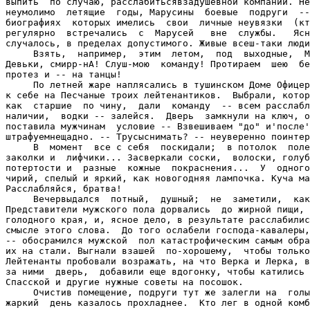
выпить  по случаю, расслабитьсявзадушевной компании. Не
неумолимо  летящие  годы, Марусины  боевые  подруги  --
биографиях  которых имелись  свои  личные неувязки  (кт
регулярно  встречались  с  Марусей   вне  службы.   Ясн
случалось, в пределах допустимого. Живые всеш-таки люди
     Взять,  например,  этим  летом,  под  выходные,  М
Девьки, смирр-нА! Слуш-мою  команду! Протираем  шею  бе
протез и -- на танцы!

     По летней жаре наплясались в тушинском Доме Офицер
к себе на Песчаные троих лейтенантиков.  Выбрали, котор
как  старшие  по чину,  дали  команду  -- всем расслабл
наличии,  водки -- залейся.  Дверь  замкнули на ключ, о
поставила мужчинам  условие -- Взвешиваем "до" и'после'
штрафуемнещадно. -- Трусыснимать? -- неуверенно поинтер
     В  момент  все с себя  поскидали;  в потолок  поле
заколки и  лифчики... Засверкали соски,  волоски, голуб
потертости и  разные  кожные  покраснения...  У  одного
чирий, спелый и яркий, как новогодняя лампочка. Куча ма
Расслабляйся, братва!

     Вечервыдался  потный,  душный;  не  заметили,  как
Представители мужского пола дорвались  до жирной пищи, 
голодного края, и, ясное дело, в результате расслабилис
смысле этого слова.  До того ослабели господа-кавалеры,
-- обосрамился мужской  пол катастрофическим самым обра
их на стали. Выгнали взашей  по-хорошему,  чтобы только
Лейтенанты пробовали возражать, на что Верка и Лерка, в
за ними  дверь,  добавили еще вдогонку, чтобы катились 
Спасской и другие нужные советы на посошок.

     Очистив помещение, подруги тут же залегли на  голы
жаркий  день казалось прохладнее.  Кто лег в одной комб