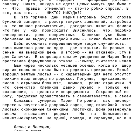
лавочку. Никто, никуда не едет! Целых минуты две было т
--  Что,  правда, отменили? -- кто-то робко спросил. В 
это, как это... -- НИКТО? НИКУДА??

     В  это горячие  дни  Мария Петровна  будто  спохва
бумажной запарки, в реестр текущих заявлений, затребова
на  ее личное рассмотрение,  догадалась включить фамили
что там  у  них  происходит?  Выяснилось,  что, подобно
очередности,  дело  неприметных   Клепиков  уже  было  
оформлено на выдачу выездной визы -- можно было высылат
     Дабы исключить непредвиденную такую случайность,  
сама выписала даже не одну --две открытки. На разные  д
семье  на выездной день  и вторую -- на отказной. Эту в
для Санечки.  В сопроводительном уведомлении Мария Петр
проставила формулировку отказа --'Выезд считается нецел
     Еще через несколько месяцев осенью, когда во  двор
вид из спального окна был на редкость прекрасен. Милый 
ворошил желтые листья -- с характерным для него отсутст
ножками взад-вперед по дорожке. Погуляв,  присаживался 
писал в отрывном блокноте,  комкал,  ронял странички. М
что  семейство  Клепиков  давно  уехало  и  только  ее 
сохранении, в  целости и невредимости.  Сохраненный ее 
Богу, продолжал здравствовать в своемотечестве, в своем
     Однаждыв  сумерках  Мария  Петровна,  как  пионер-
пересечь опустевший дворовый садик; под скамейкой  отыс
листьях скомканные Санечкины  листочки. Дома развернула
письма   отъехавшим   родным.    Но   на   большинстве 
невнятныекаракули. На одной, правда, и каракули, но и ч
     Венец и Венеция,
