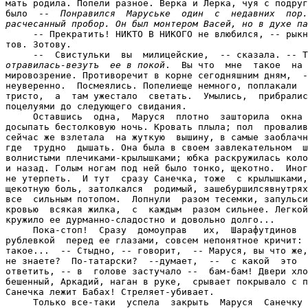
мать родила. Попели разное. Верка и Лерка, чуя с подруг
было  --  
Понравился  Маруське  один  с  недавних  пор.
расчесанный пробор. Он был монтером Васей, но в духе па

     -- Прекратить! НИКТО В НИКОГО не влюбился, -- рыкн
тов. Зотову.

отравилась-везутъ  ее в покой
.  Вы что  мне  такое  на выходные!  Буржуазное
мировозрение. Противоречит в корне сегодняшним дням,  --  сказала, но как-то
неуверенно.  Посмеялись. Попелиеще немного, поплакали  тоже. Подремали минут
тристо,  а  там ужестало  светать.  Умылись,  прибрались  и  распрощались  с
поцелуями до следующего свидания.
     Оставшись  одна,  Маруся  плотно  зашторила  окна и повалилсь с ног  --
досыпать бестолковую ночь. Кровать плыла; пол  проваливался. Маруся падала и
сейчас же взлетала  на жуткую  вышину, в самые заоблачные понебесья -- туда,
где  трудно  дышать. Она была в своем завлекательном  штапельном сарафане  с
волнистыми плечиками-крылышками; юбка раскружилась колоколом, вихляла вперед
и назад. Голым ногам под ней было тонко, щекотно.  Иногда болезненно было --
не утерпеть.  И тут  сразу Санечка, тоже  с крылышками, вспорхнул в самую ее
щекотную боль, затолкался  родимый, зашебуршилсявнутрях, пока не разрешилось
все  сильным потопом.  Лопнули  разом тесемки, запульсировала в  ней горячей
кровью  всякая жилка,  с  каждым  разом сильнее. Легкой  птицей  парила она;
кружило ее дурманно-сладостно и довольно долго...
     Пока-стоп!  Сразу  домоуправ   их,  Шарафутдинов  тут  как  тут,  машет
рублевкой  перед ее глазами, совсем непонятное кричит: -- Бир-манат! --  Все
такое...  -- Стыдно, -- говорит,  -- Маруся, вы что же, по-татарскому совсем
не знаете?  По-татарски?  --думает,  --  с какой  это  стати? Только  хотела
ответить, -- в  голове застучало --  бам-бам! Двери хлопают, вбегает  муж ее
бешенный, Аркадий, наган в руке,  срывает покрывало с постели, где ее теплый
Санечка лежит Бабах! Стреляет-убивает.
     Только все-таки  успела  закрыть  Маруся  Санечку  собственной  грудью.
Спасла. И больно ей и сладко в то же самое время.
     Назавтрапроснулась Мария Петровнаисключительно ясная и бодрая. Напевая,
вбежала в ванную комнату. Видит себя  в зеркало -- ну девчонка, ну прелесть.
Ах, увидал бы меня Санечка, влюбился бы уж наповал! В окошко глянула --  нет
его еще. Конечно  нет -- слишком раннее еще утро.  Ни  души во дворе, чисто.
Зато на  столе  -- татарское  побоище -- вповалку сосиски, рюмки... Нацедила
себе Маруся, против всяких правил, остатную рюмочку;  зефирчиком закусила  и
--  прыг, назад в  постель, понежится захотелось. Стала в памяти  перебирать
мужчин  своих,  тех главных,  что в жизни ей повстречались. Опять о  Санечке
представила безперспективные картины всякие. Ну,  скажите на милость, как до
него дотянуться!  Как быхотелось  всего  лишь  дотронуться,  ничего  больше.
Голову его положить бы к себе на колени....
     Мечтала с  закрытыми  глазами,  вспоминала.  По случаю  и папку  своего
покойного,  Петра Нилыча  вспомнила. Вот кто  ее по-настоящему любил-обожал.
Все его  мысли и  разговоры сводились к  любимой дочке. Петр  Нилыч работалв
Органах  сменным  шофером  черного  фургона,  любовно называнного  в  народе
'воронком" или (не в том ли секрет данного ей имени) "Марусей'. Перед уходом
на службу отец для  укрепления своей  памяти обязательно свое заветное слово
Д. О. Ч. К. А, по  буквицам произносил. Означало это, что надлежит не забыть
--  Деньги, Очки, Часы, Ключи  и,  что-то  еще на  "А',  другое нужное дело.
Укладывал в кобуру бутерброд с чесночной колбаской, огурчик,  целовал Марусю
в обе  щечки, и, уходя, ей  честь  под козырек  принимал. Эх,  время хорошее
было!
     Даже мужа своего бывшего, непутевого Аркадия, по-доброму вспомнила. Как
тот, юморист  невозможный, у  них в деревне Крюково на речке дурачился. Учил
рыболовить известным манером  "на  сухую  корочку'. Вставлял сухарик  себе в
одно место, куда следует, приспускал штаны и -- в  воду на карачки  садился.
Ждал, чтоб рыбка клюнула корочку и чтобы сразу вскочить, быстренько завязать
рыбку в кальсонаx. Хорошо  было  в  деревне. Тепло. Сизым вечером через поле
коровы шли. Лениво отмахивались от  слепней хвостами; плюхи за собой роняли.
Потом быстрый  дождик пыль  прибивал,  и где-то пели уже  в  темноте. Где-то
щекотала  ноздри,  аппетитно  жарилась  картошка,  хлипко  страдалагармошка,
ругань неслась и дурман цветочный...
     В тот же  самый  вечер  по дороге  с  работызаехала  Мария  Петровна на
стадион"Динамо".  Скрылось  блеклое   московское  солнышко.   Посерело.  Над
Ленинградским проспектом  зависла  чреватая  ливнем туча.  Потянуло холодом.
Однако, у  стадионного заборчика, в  уголке перед трибунамивсе еще толкались
люди, завзятые  футбольные болельщики. Лето, зима -- им  не важно.  Есть  на
сегодня игра  или  нет  --  все одно.  Старый стадион  мало  функционировал,
толкучка никогда не умирала. Кишела толпучка страстями.
     Марусе давно сказывали, что видели  там Аркадия;  что  опустился  он до
невероятных риз, дальше  некуда.  В снег и мороз  обретался  он на  заветном
заплеванном  пятачке  вместе с  другими тенями давно прошедшего  времени,  с
забулдыгами,   ему   подобными   странными   личностями.   Чудные  люди   --
перетаптываются они с ноги на ногу,  личные имена позабыли, зовут друг друга
кличками -- "седой', "рыжий'..., бормочут, кто про Яшина, кто про Башашкина,
как мяч в штангу летел сто лет назад, кто отбил его не по правилам... Там же
и  желтая бочка  пивная  иногда  располагалась.  Известныйтамошный  старичок
бессмертный по кличке "шкет" шестерил, суетился  -- смотрел, как другие пьют
пиво, жадно и залпом, как у них, у других, кадык по горлу гуляет. Шкет сипло
просил: -- Эй, пенцы оставьте... Хучь пенцы-то!
     Аркадий  был точно на месте.  Против Марусиных опасений,  был он хотя и
немного  помятый, но  в  стиранной ру