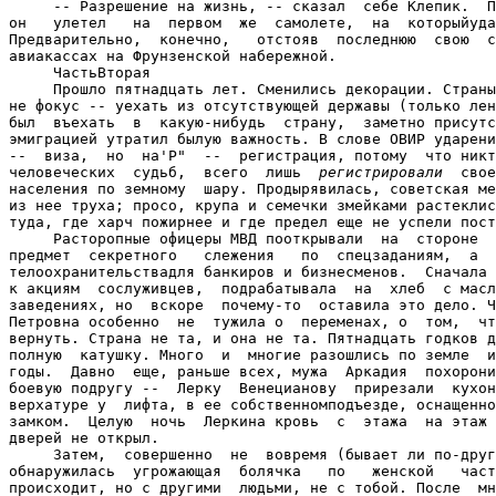
регистрировали
  своевольное   перемещение
населения по земному  шару. Продырявилась, советская мешковина;  просыпалась
из нее труха; просо, крупа и семечки змейками растеклись по всем сторонам --
туда, где харч пожирнее и где предел еще не успели поставить.
     Расторопные офицеры МВД пооткрывали  на  стороне  фирмы  Пинкертона  на
предмет  секретного   слежения   по  спецзаданиям,  а  также   для  частного
телоохранительствадля банкиров и бизнесменов.  Сначала Фофанова подключалась
к акциям  сослуживцев,  подрабатывала  на  хлеб  с маслом  в  новых  сыскных
заведениях, но  вскоре  почему-то  оставила это дело. Честно сказать,  Мария
Петровна особенно  не  тужила о  переменах, о  том,  что  сплыло и  чего  не
вернуть. Страна не та, и она не та. Пятнадцать годков для женщины -- срок на
полную  катушку. Много  и  многие разошлись по земле  и в землю ушли за  эти
годы.  Давно  еще, раньше всех, мужа  Аркадия  похоронила. А  недавно лучшую
боевую подругу --  Лерку  Венецианову  прирезали  кухонным ножом. И  где! На
верхатуре у  лифта, в ее собственномподъезде, оснащенном кодовым специальным
замком.  Целую  ночь  Леркина кровь  с  этажа  на этаж капала. Никто до утра
дверей не открыл.
     Затем,  совершенно  не  вовремя (бывает ли по-другому?  ),  у Фофановой
обнаружилась  угрожающая  болячка   по   женской   части;  что   обыкновенно
происходит, но с другими  людьми, не с тобой. После  многочасовой операции в
Боткинской, Мария  Петровна  отходила с трудом, двинуться было  больно. Рана
была,  что  называется,  ни самой посмотреть, ни другим  показать.  Пришлось
изловчиться  Марие  Петровне  смотреть  телевизор  через  ручное  зеркальце.
Равнодушно  смотрела  все  передачи  подряд  --лишь  бы  забыться.   Однажды
оживилась,  когда  в какой-то  постановке  герой ей живо напомнил Санечку  и
манерам и илицом. Странно, казалось, что о нем давно и  думать забыла. А тут
вспомнила, и -- вскоре пошла на поправку.
     Выписавшись  из  больницы  и  поразмыслив,  подполковникФофанова  взяла
пенсию,  которая  даже  плюс  погоны, выходила  очень  даже смешной по нашим
нынешним русским деньгам, то есть по этим их долларам, зеленым, змеиным. Все
чаще Мария Петровна неделями сидела у себяв Крюково, остервенело копал