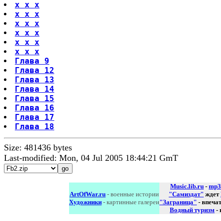
х х х
х х х
х х х
х х х
х х х
х х х
Глава 9
Глава 12
Глава 13
Глава 14
Глава 15
Глава 16
Глава 17
Глава 18
Size: 481436 bytes
Last-modified: Mon, 04 Jul 2005 18:44:21 GmT
Music.lib.ru
-
mp3
ArtOfWar.ru
- военные истории
"Самиздат"
ждет
Художники
- картинные галереи
"Заграница"
- впеча
Водный туризм
-