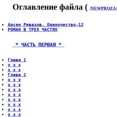
Оглавление файла (
/NEWPROZA/
Арсен Ревазов. Одиночество-12
РОМАН В ТРЕХ ЧАСТЯХ
 * ЧАСТЬ ПЕРВАЯ * 
Глава 1
х х х
х х х
Глава 2
х х х
х х х
х х х
х х х
х х х
х х х
х х х
х х х