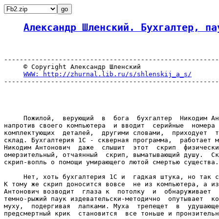
Александр Шленский. Бухгалтер, па
-------------------------------------------------------
     © Copyright Александр Шленский

WWW: http://zhurnal.lib.ru/s/shlenskij_a_s/
-------------------------------------------------------
     Пожилой,  верующий  в  бога  бухгалтер  Никодим Ан
напротив своего компьютера  и вводит  серийные  номера 
комплектующих  деталей,  другими словами,  приходует  т
склад. Бухгалтерия 1С - скверная программа,  работает м
Никодим Антонович  даже  слышит  этот  скрип  физически
омерзительный, отчаянный  скрип, выматывающий душу.  Ск
скрип-вопль о помощи умирающего лютой смертью существа.

     Нет, хоть бухгалтерия 1С и  гадкая штука, но так с
К тому же скрип доносится вовсе  не из компьютера, а из
Антонович возводит  глаза к  потолку  и  обнаруживает  
темно-рыжий паук издевательски-методично  опутывает  ко
муху,  подергивая  лапками. Муха  трепещет  в  удушающе
предсмертный крик  становится  все тоньше и пронзительн