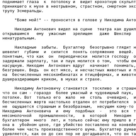
поднимает глаза  к  потолоку и  видит крохотную скульпт
приникшего к мухе в неотрывном, страстном, смертном экс
трупу Эсмеральды.

     "Боже мой!" -- проносится в голове у Никодима Анто
     Никодим Антонович видел на сцене  театра как душил
открывшимся   ему  ужасным   зрелищем   даже  Шекспир  
ненатуральным.

     Накладные  забыты.  Бухгалтер  безотрывно глядит н
шевелит  губами  и  силится  понять сопряжение  вещей. 
понятным, что как  он  периодически  молится господу  о
задержали зарплату, так и паук молится о том,  чтобы ем
насущную. Никодим  Антонович вдруг  начинает  понимать,
безгрешен. Ведь  он ест мясо, и несчастных животных и п
на  бесчисленных мясокомбинатах и птицефермах, и животн
душераздирающим криком, в муках и страхе.

     Никодиму Антоновичу становится  тоскливо  и страшн
что он сам - гораздо  более ужасный и чудовищный паук, 
потолке. Вот  только его  жало  не  столь  очевидно,  и
бесчисленных жертв настолько отдален от потребителся  э
не  ощущается страшным и безобразным,  несущим кому-то 
Никодима  Антоновича  и  ему  подобных  -   это  вся  т
мясомолочной   промышленности,   в  которой   Никодим  
бухгалтером  много  лет, и только сейчас ему пришло в г
она в  убойном цехе, где убийство поставлено на конвейе
более чем часть производственного шума. Бухгалтер думае
удивляется, как он до сих пор не догадывался, что он та