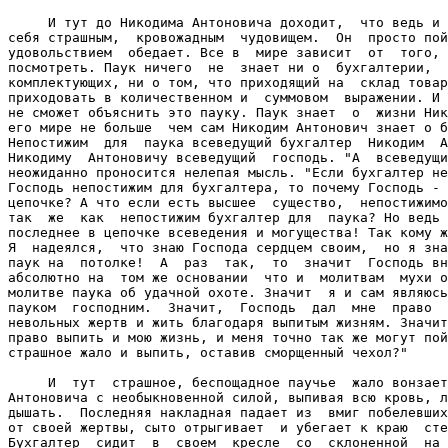
     И тут до Никодима Антоновича доходит,  что ведь и 
себя страшным,  кровожадным  чудовищем.  Он  просто пой
удовольствием  обедает. Все в  мире зависит  от  того, 
посмотреть. Паук ничего  не  знает ни о  бухгалтерии,  
комплектующих, ни о том, что приходящий на  склад товар
приходовать в количественном и  суммовом  выражении. И 
не сможет объяснить это пауку. Паук знает  о  жизни Ник
его мире не больше  чем сам Никодим Антонович знает о б
Непостижим  для  паука всеведущий бухгалтер  Никодим  А
Никодиму  Антоновичу всеведущий  господь. "А  всеведущи
неожиданно проносится нелепая мысль. "Если бухгалтер не
Господь непостижим для бухгалтера, то почему Господь - 
цепочке? А что если есть высшее  существо,  непостижимо
так  же  как  непостижим бухгалтер для  паука? Но ведь 
последнее в цепочке всеведения и могущества! Так кому ж
Я  надеялся,  что знаю Господа сердцем своим,  но я зна
паук на  потолке!  А  раз  так,  то  значит  Господь вн
абсолютно на  том же основании  что и  молитвам  мухи о
молитве паука об удачной охоте. Значит  я и сам являюсь
пауком  господним.  Значит,  Господь  дал  мне  право  
невольных жертв и жить благодаря выпитым жизням. Значит
право выпить и мою жизнь, и меня точно так же могут пой
страшное жало и выпить, оставив сморщенный чехол?"

     И  тут  страшное, беспощадное паучье  жало вонзает
Антоновича с необыкновенной силой, выпивая всю кровь, л
дышать.  Последняя накладная падает из  вмиг побелевших
от своей жертвы, сыто отрыгивает  и убегает к краю  сте
Бухгалтер  сидит  в  своем  кресле  со  склоненной  на 