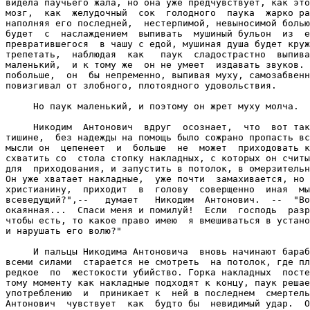
видела паучьего жала, но она уже предчувствует, как это
мозг,  как  желудочный  сок  голодного  паука  жарко ра
наполняя его последней,  нестерпимой, невыносимой болью
будет  с  наслаждением  выпивать  мушиный бульон  из  е
превратившегося  в чашу с едой, мушиная душа будет круж
трепетать,  наблюдая  как   паук  сладострастно  выпива
маленький,  и к тому же  он не умеет  издавать звуков. 
побольше,  он  бы непременно, выпивая муху, самозабвенн
повизгивал от злобного, плотоядного удовольствия.

     Но паук маленький, и поэтому он жрет муху молча.

     Никодим  Антонович  вдруг  осознает,  что  вот так
тишине,  без надежды на помощь было сожрано пропасть вс
мысли он  цепенеет  и  больше  не  может  приходовать к
схватить со  стола стопку накладных, с которых он считы
для  приходования, и запустить в потолок, в омерзительн
Он уже хватает накладные,  уже почти  замахивается, но 
христианину,  приходит  в  голову  соверщенно  иная  мы
всеведущий?",--   думает   Никодим  Антонович.  --  "Во
окаянная...  Спаси меня и помилуй!  Если  господь  разр
чтобы есть, то какое право имею  я вмешиваться в устано
и нарушать его волю?"

     И пальцы Никодима Антоновича  вновь начинают бараб
всеми силами  старается не смотреть  на потолок, где пл
редкое  по  жестокости убийство. Горка накладных  посте
тому моменту как накладные подходят к концу, паук решае
употреблению  и  приникает к  ней в последнем  смертель
Антонович  чувствует  как  будто бы  невидимый удар.  О