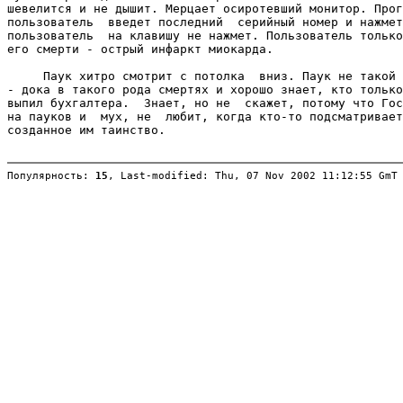
шевелится и не дышит. Мерцает осиротевший монитор. Прог
пользователь  введет последний  серийный номер и нажмет
пользователь  на клавишу не нажмет. Пользователь только
его смерти - острый инфаркт миокарда.

     Паук хитро смотрит с потолка  вниз. Паук не такой 
- дока в такого рода смертях и хорошо знает, кто только
выпил бухгалтера.  Знает, но не  скажет, потому что Гос
на пауков и  мух, не  любит, когда кто-то подсматривает
созданное им таинство.

Популярность: 
15