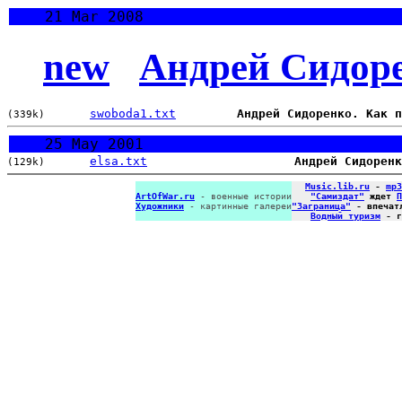
21 Mar 2008
new
Андрей Сидор
swoboda1.txt
Андрей Сидоренко. Как п
(339k)
25 May 2001
elsa.txt
Андрей Сидоренк
(129k)
Music.lib.ru
-
mp3
ArtOfWar.ru
- военные истории
"Самиздат"
ждет
П
Художники
- картинные галереи
"Заграница"
- впечат
Водный туризм
- г