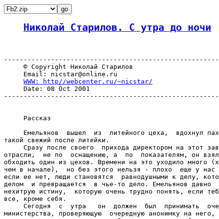
Николай Старилов. С утра до ночи
-------------------------------------------------------
     © Copyright Николай Старилов

     Email: nicstar@online.ru

WWW: http//webcenter.ru/~nicstar/