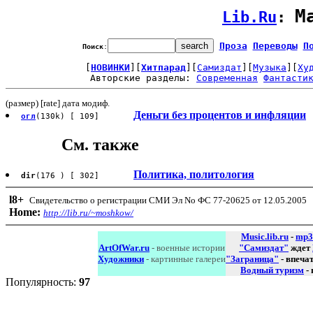
М
Lib.Ru
: 
Проза
Переводы
П
Поиск
:
[
НОВИНКИ
][
Хитпарад
][
Самиздат
][
Музыка
][
Ху
Авторские разделы: 
Современная
Фантасти
(размер) [rate] дата модиф.
Деньги без процентов и инфляции
огл
(130k) [ 109]
См. также
Политика, политология
dir
(176 ) [ 302]
l8
+
Свидетельство о регистрации СМИ Эл No ФС 77-20625 от 12.05.2005
Home:
http://lib.ru/~moshkow/
Music.lib.ru
-
mp3
ArtOfWar.ru
- военные истории
"Самиздат"
ждет
Художники
- картинные галереи
"Заграница"
- впеча
Водный туризм
-
Популярность:
97