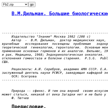
В.М.Дильман. Большие биологически
-------------------------------------------------------
Издательство "Знание" Москва 1982 (208 с)
Автор  -  В.М. Дильман,  доктор медицинских наук, 
врачебные   исследования  посвящены  проблемам   эндокр
теоретической  гинекологии, геронтологии.  Основные мон
применение основных гормонов и их аналогов. Вильнюс, 19
и рак. Медицина, 1968; Эндокринологическая онкология.  
отклонения гомеостаза и болезни старения.  P.S.G.  Publ
США.
Рецензенты: А.И. Серебров, академик АМН СССР. Е.А.
заслуженный деятель науки РСФСР, заведующая кафедрой эн

     OCR: Осетрова

-------------------------------------------------------
Природа
 -- 
сфинкс. И тем она верней  cвоим искусом
может статься, никакой от века Загадки нет и не было у 
Ф. Тютчев
Предисловие.