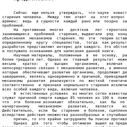
     Сейчас  еще нельзя  утверждать,  что науке  извест
старения человека.  Между  тем  ответ  на  этот вопрос 
времен:  ведь  в сущности  каждый  рано или  поздно  за
проблемой.

     На  протяжении  многих   десятков   лет  геронтоло
занимающиеся  проблемой  старения, выдвигали  ряд  конц
объяснения  механизмов  старения. Но  эти  теории остаю
определенному  кругу  специалистов,  тогда  как результ
разработок представляют интерес для каждого. Это обстоя
и послужило основанием для написания данной книги.

     Научные материалы,  положенные  в  ее  основу,  ра
более тридцати лет. Однако их  главный  результат  може
весьма   кратко:   у   высших   организмов,   включая  
непосредственно связано с механизмом развития, а именно
которые  обеспечивают развитие организма, продолжают де
завершения, являясь одновременно и причиной, приводящей
механизмы  развития  реализуются  по  жесткой  генетиче
соответственно  и признаки нормального старения исключи
всех особей каждого вида, включая человека.

     В  естественных условиях  из многих сотен известны
служат причиной смерти каждых 85 человек из 100 в  пожи
что  эти  болезни возникают  обязательно,  как  бы  по 
начертанному    механизмом   развития,   является    ис
Действительно,  если  бы  старение  и болезни, сцепленн
вследствие действия множества разнообразных и случайных

     причин, то это крайне затруднило бы поиски противо
     Однако  для  того  чтобы  оптимизм  вышел за преде