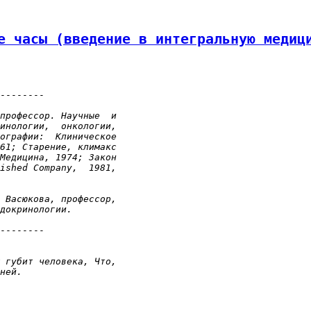
е часы (введение в интегральную медиц
--------

профессор. Научные  и

инологии,  онкологии,

ографии:  Клиническое

61; Старение, климакс

Медицина, 1974; Закон

ished Company,  1981,

 Васюкова, профессор,

докринологии.
--------

 губит человека, Что,

ней.