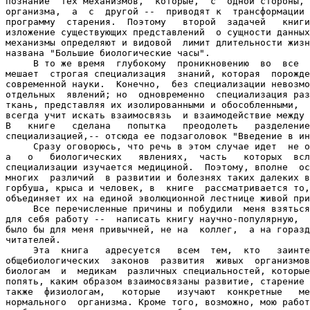
познание  тех механизмов,  которые,  с  одной стороны, 
организма,  а  с  другой --  приводят к  трансформации 
программу  старения.  Поэтому   второй  задачей   книги
изложение существующих представлений  о сущности данных
механизмы определяют и видовой  лимит длительности жизн
названа "Большие биологические часы".

     В то же время  глубокому  проникновению  во  все  
мешает  строгая специализация  знаний, которая  порожде
современной науки.  Конечно,  без специализации невозмо
отдельных  явлений; но  одновременно  специализация раз
ткань, представляя их изолированными и обособленными,  
всегда учит искать взаимосвязь  и взаимодействие между 
В   книге   сделана   попытка   преодолеть   разделение
специализацией,-- отсюда ее подзаголовок "Введение в ин
     Сразу оговорюсь, что речь в этом случае идет  не о
а   о   биологических   явлениях,  часть   которых  всл
специализации изучается медициной.  Поэтому, вполне  ос
многих  различий  в развитии и болезнях таких далеких в
горбуша, крыса и человек, в  книге  рассматривается то,
объединяет их на единой эволюционной лестнице живой при
     Все перечисленные причины и побудили  меня взяться
для себя работу --  написать книгу научно-популярную,  
было бы для меня привычней, не на  коллег,  а на горазд
читателей.

     Эта  книга   адресуется   всем  тем,  кто   заинте
общебиологических  законов  развития  живых  организмов
биологам  и  медикам  различных специальностей, которые
попять, каким образом взаимосвязаны развитие, старение 
также  физиологам,   которые   изучают  конкретные   ме
нормального  организма. Кроме того, возможно, мою работ