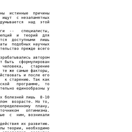
ны  истинные  причины

 ищут  с незапамятных

думывается  над  этой

ги  --   специалисты,

епций  и  теорий  для

тся  доступными  лишь

аты  подобных научных

тельство прежде всего

зрабатывались автором

т быть  сформулирован

 человека,   старение

 те же самые факторы,

йствовать и после его

  к старению. Так как

ской   программе,  то

тельно единообразны у

х болезней лишь  8-10

лом  возрасте. Но то,

определенному  плану,

точником   оптимизма.

ые  с  ним, возникали

действия их развитию.

лы теории, необходимо
