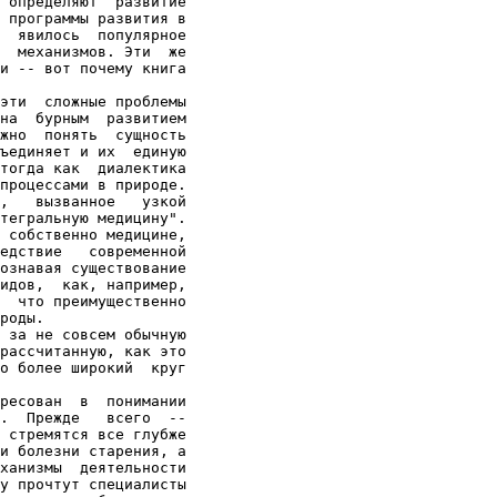
 определяют  развитие

 программы развития в

  явилось  популярное

  механизмов. Эти  же

и -- вот почему книга

эти  сложные проблемы

на  бурным  развитием

жно  понять  сущность

ъединяет и их  единую

тогда как  диалектика

процессами в природе.

,   вызванное   узкой

тегральную медицину".

 собственно медицине,

едствие   современной

ознавая существование

идов,  как, например,

  что преимущественно

роды.

 за не совсем обычную

рассчитанную, как это

о более широкий  круг

ресован  в  понимании

.  Прежде   всего  --

 стремятся все глубже

и болезни старения, а

ханизмы  деятельности

у прочтут специалисты
