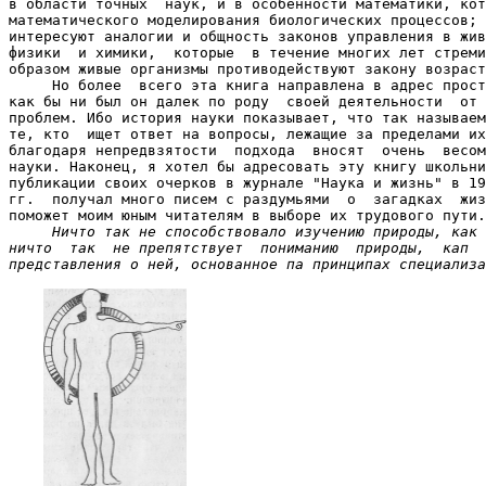
в области точных  наук, и в особенности математики, кот
математического моделирования биологических процессов; 
интересуют аналогии и общность законов управления в жив
физики  и химики,  которые  в течение многих лет стреми
образом живые организмы противодействуют закону возраст
     Но более  всего эта книга направлена в адрес прост
как бы ни был он далек по роду  своей деятельности  от 
проблем. Ибо история науки показывает, что так называем
те, кто  ищет ответ на вопросы, лежащие за пределами их
благодаря непредвзятости  подхода  вносят  очень  весом
науки. Наконец, я хотел бы адресовать эту книгу школьни
публикации своих очерков в журнале "Наука и жизнь" в 19
гг.  получал много писем с раздумьями  о  загадках  жиз
поможет моим юным читателям в выборе их трудового пути.

Ничто так не способствовало изучению природы, как 
ничто  так  не препятствует  пониманию  природы,  кап  
представления о ней, основанное па принципах специализа