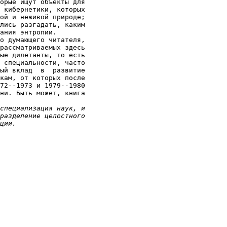
орые ищут объекты для

 кибернетики, которых

ой и неживой природе;

лись разгадать, каким

ания энтропии.

о думающего читателя,

рассматриваемых здесь

ые дилетанты, то есть

 специальности, часто

ый вклад  в  развитие

кам, от которых после

72--1973 и 1979--1980

ни. Быть может, книга

специализация наук, и

разделение целостного

ции.