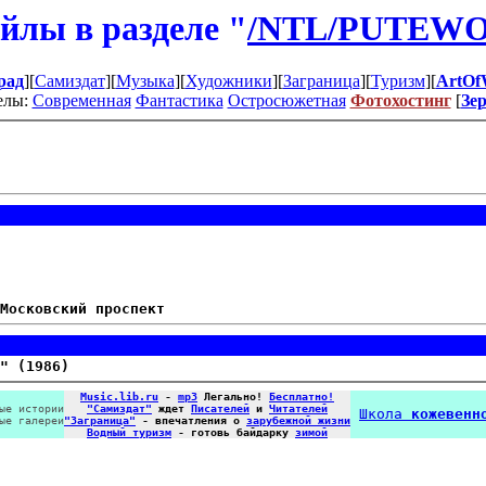
йлы в разделе "
/NTL/PUTEWO
рад
][
Самиздат
][
Музыка
][
Художники
][
Заграница
][
Туризм
][
ArtOf
елы:
Современная
Фантастика
Остросюжетная
Фотохостинг
[
Зе
Московский проспект
" (1986)
Music.lib.ru
-
mp3
Легально!
Бесплатно!
ые истории
"Самиздат"
ждет
Писателей
и
Читателей
Школа
кожевенн
ые галереи
"Заграница"
- впечатления о
зарубежной жизни
Водный туризм
- готовь байдарку
зимой