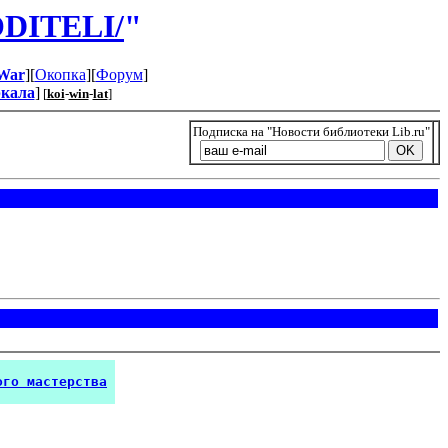
DITELI/
"
War
][
Окопка
][
Форум
]
ркала
]
[
koi
-
win
-
lat
]
Подписка на "Новости библиотеки Lib.ru"
ого мастерства