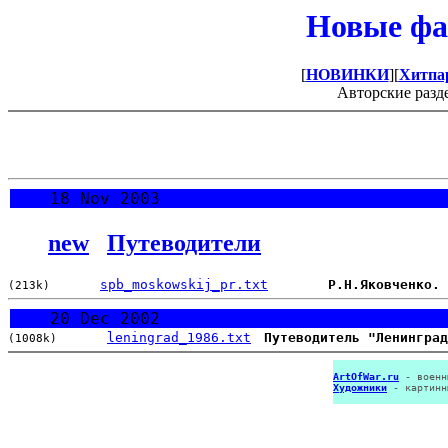
Новые фа
[
НОВИНКИ
][
Хитпа
Авторские разд
18 Nov 2003
new
Путеводители
spb_moskowskij_pr.txt
P.Н.Яковченко. 
(213k)
20 Dec 2002
leningrad_1986.txt
Путеводитель "Ленинград
(1008k)
ArtOfWar.ru
- военн
Художники
- картинн