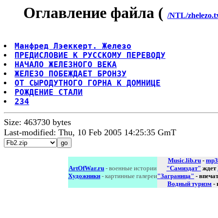
Оглавление файла (
/NTL/zhelezo.t
Манфред Лэеккерт. Железо
ПРЕДИСЛОВИЕ К РУССКОМУ ПЕРЕВОДУ
НАЧАЛО ЖЕЛЕЗНОГО ВЕКА
ЖЕЛЕЗО ПОБЕЖДАЕТ БРОНЗУ
ОТ СЫРОДУТНОГО ГОРНА К ДОМНИЦЕ
РОЖДЕНИЕ СТАЛИ
234
Size: 463730 bytes
Last-modified: Thu, 10 Feb 2005 14:25:35 GmT
Music.lib.ru
-
mp3
ArtOfWar.ru
- военные истории
"Самиздат"
ждет
Художники
- картинные галереи
"Заграница"
- впеча
Водный туризм
-