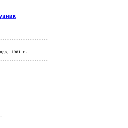
узник
---------------------

вда, 1981 г.

---------------------

,
