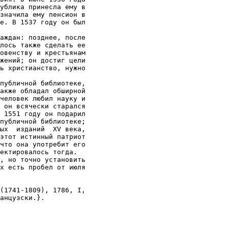
ублика принесла ему в

значила ему пенсион в

е. В 1537 году он был

аждан: позднее, после

лось также сделать ее

овенству и крестьянам

жений; он достиг цели

ь христианство, нужно

публичной библиотеке,

акже обладал обширной

человек любил науку и

 он всячески старался

 1551 году он подарил

публичной библиотеке;

ых  изданий  XV века,

этот истинный патриот

что она употребит его

ектировалось тогда.

, но точно установить

х есть пробел от июля

(1741-1809), 1786, I,

анцузски.}.
