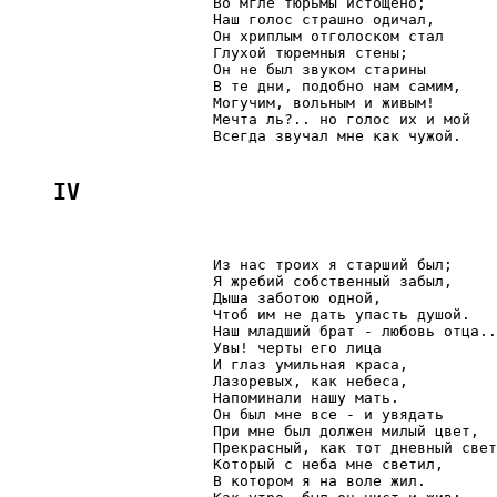
                       Во мгле тюрьмы истощено;

                       Наш голос страшно одичал,

                       Он хриплым отголоском стал

                       Глухой тюремныя стены;

                       Он не был звуком старины

                       В те дни, подобно нам самим,

                       Могучим, вольным и живым!

                       Мечта ль?.. но голос их и мой

                       Всегда звучал мне как чужой.

IV
                       Из нас троих я старший был;

                       Я жребий собственный забыл,

                       Дыша заботою одной,

                       Чтоб им не дать упасть душой.

                       Наш младший брат - любовь отца..
                       Увы! черты его лица

                       И глаз умильная краса,

                       Лазоревых, как небеса,

                       Напоминали нашу мать.

                       Он был мне все - и увядать

                       При мне был должен милый цвет,

                       Прекрасный, как тот дневный свет
                       Который с неба мне светил,

                       В котором я на воле жил.
