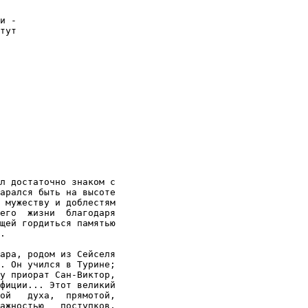
и -

тут

л достаточно знаком с

арался быть на высоте

 мужеству и доблестям

его  жизни  благодаря

щей гордиться памятью

.

ара, родом из Сейселя

. Он учился в Турине;

у приорат Сан-Виктор,

фиции... Этот великий

ой   духа,  прямотой,

ажностью   поступков,
