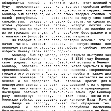
обширностью  знаний  и  живостью  ума),  этот великий ч
будут  преклоняться  все,  кого трогает геройская добле
еще  более  живое  чувство благодарности в сердцах жене
Бонивар был всегда одним из ее самых твердых столпов: ч
нашей  республики,  он  часто ставил на карту свою своб
спокойствии,  отказался от своих богатств; он сделал вс
чтобы  упрочить  счастье  страны,  которую  почтил  сво
момента, как он признал ее своей родиной, он полюбил ее
из ее граждан; он служил ей с геройским бесстрашием и н
с наивностью философа и горячностью патриота.

     Он говорит в начале своей "Истории Женевы", что "с
начал  читать  историю  народов,  он  почувствовал  вле
принимал всегда их сторону; эта любовь к свободе, несом
избрать Женеву своей второй родиной.

     Бонивар  был еще молод, когда открыто выступил защ
герцога  Савойского  и  епископа.  В 1519 году Бонивар 
свою  родину:  когда герцог Савойский вступил в Женеву 
Бонивар,  опасаясь  гнева герцога, хотел укрыться в Фри
преследований. Но его предали два человека, сопровождав
герцога его отвезли в Гролэ, где он пробыл в тюрьме два
спасали  Бонивара  от  беды:  так  как несчастия не осл
Женеве  и  он  продолжал  быть  страшным  врагом  для в
подвергался всегда опасности преследований с их стороны
Юры  на  него напали воры, ограбили его и препроводили 
Последний  заточил  его в Шильонский замок, где Бонивар
разу  подвергнут  допросу,  до  1536  года,  когда его 
бернские войска, завладевшие всем кантоном Ваад (Pays-d
     Выйдя  на  свободу,  Бонивар  был  обрадован  тем,
свободной   и   преобразованной;  республика  поспешила
благодарность и вознаградить его за вынесенные им бедст