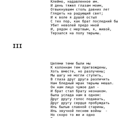
                       Клеймо, надавленное им.

                       И день тяжел глазам моим,

                       Отвыкнувшим столь давних лет

                       Глядеть на радующий свет;

                       И к воле я душой остыл

                       С тех пор, как брат последний бы
                       Убит неволей предо мной

                       И, рядом с мертвым, я, живой,

                       Терзался на полу тюрьмы.

III
                       Цепями теми были мы

                       К колоннам тем пригвождены,

                       Хоть вместе, но разлучены;

                       Мы шагу не могли ступить,

                       В глаза друг друга различить

                       Нам бледный мрак тюрьмы мешал.

                       Он нам лицо чужое дал -

                       И брат стал брату незнаком.

                       Была услада нам в одном:

                       Друг другу голос подавать,

                       Друг другу сердце пробуждать

                       Иль былью славной старины,

                       Иль звучной песнею войны  -

                       Но скоро то же и одно
