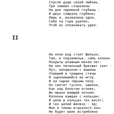
                       Спасли души своей любовь.

                       Три заживо схоронены

                       На дне тюремной глубины -

                       И двух сожрала глубина;

                       Лишь я, развалина одна,

                       Себе на горе уцелел,

                       Чтоб их оплакивать удел.

II
                       На лоне вод стоит Шильон;

                       Там, в подземелье, семь колонн

                       Покрыты влажным мохом лет.

                       На них печальный брезжит свет -

                       Луч, ненароком с вышины

                       Упавший в трещину стены

                       И заронившийся во мглу.

                       И на сыром тюрьмы полу

                       Он светит тускло, одинок,

                       Как над болотом огонек,

                       Во мраке веющий ночном.

                       Колонна каждая с кольцом;

                       И цепи в кольцах тех висят;

                       И тех цепей железо - яд;

                       Мне в члены вгрызлося оно;

                       Не будет ввек истреблено
