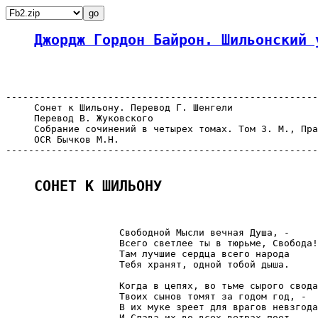
Джордж Гордон Байрон. Шильонский 
-------------------------------------------------------
     Сонет к Шильону. Перевод Г. Шенгели

     Перевод В. Жуковского

     Собрание сочинений в четырех томах. Том 3. М., Пра
     OCR Бычков М.Н.

-------------------------------------------------------
СОНЕТ К ШИЛЬОНУ
                    Свободной Мысли вечная Душа, -

                    Всего светлее ты в тюрьме, Свобода!

                    Там лучшие сердца всего народа

                    Тебя хранят, одной тобой дыша.

                    Когда в цепях, во тьме сырого свода
                    Твоих сынов томят за годом год, -

                    В их муке зреет для врагов невзгода

                    И Слава их во всех ветрах поет.
