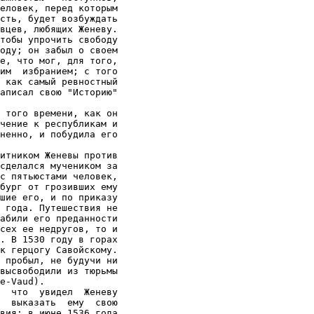
еловек, перед которым

сть, будет возбуждать

вцев, любящих Женеву.

тобы упрочить свободу

оду; он забыл о своем

е, что мог, для того,

им  избранием; с того

 как самый ревностный

аписал свою "Историю"

 того времени, как он

чение к республикам и

ненно, и побудила его

итником Женевы против

сделался мучеником за

с пятьюстами человек,

бург от грозивших ему

шие его, и по приказу

 года. Путешествия не

абили его преданности

сех ее недругов, то и

. В 1530 году в горах

к герцогу Савойскому.

 пробыл, не будучи ни

высвободили из тюрьмы

e-Vaud).

  что  увидел  Женеву

  выказать  ему  свою

вия: в июне 1536 года
