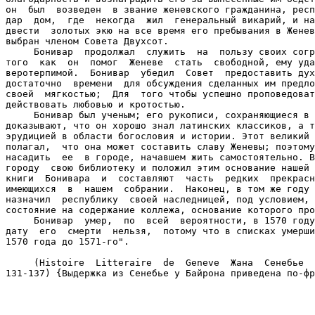
он  был  возведен  в звание женевского гражданина, респ
дар  дом,  где  некогда  жил  генеральный викарий, и на
двести  золотых экю на все время его пребывания в Женев
выбран членом Совета Двухсот.

     Бонивар  продолжал  служить  на  пользу своих согр
того  как  он  помог  Женеве  стать  свободной, ему уда
веротерпимой.  Бонивар  убедил  Совет  предоставить дух
достаточно  времени  для обсуждения сделанных им предло
своей  мягкостью;  Для  того чтобы успешно проповедоват
действовать любовью и кротостью.

     Бонивар был ученым; его рукописи, сохраняющиеся в 
доказывают, что он хорошо знал латинских классиков, а т
эрудицией в области богословия и истории. Этот великий 
полагал,  что она может составить славу Женевы; поэтому
насадить  ее  в городе, начавшем жить самостоятельно. В
городу  свою библиотеку и положил этим основание нашей 
книги  Бонивара  и  составляют  часть  редких  прекрасн
имеющихся  в  нашем  собрании.  Наконец, в том же году 
назначил  республику  своей наследницей, под условием, 
состояние на содержание коллежа, основание которого про
     Бонивар  умер,  по  всей  вероятности, в 1570 году
дату  его  смерти  нельзя,  потому что в списках умерши
1570 года до 1571-го".

     (Histoire  Litteraire  de  Geneve  Жана  Сенебье  
131-137) {Выдержка из Сенебье у Байрона приведена по-фр