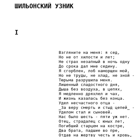
ШИЛЬОНСКИЙ УЗНИК
I
                       Взгляните на меня: я сед,

                       Но не от хилости и лет;

                       Не страх незапный в ночь одну

                       До срока дал мне седину.

                       Я сгорблен, лоб наморщен мой,

                       Но не труды, не хлад, не зной -

                       Тюрьма разрушила меня.

                       Лишенный сладостного дня,

                       Дыша без воздуха, в цепях,

                       Я медленно дряхлел и чах,

                       И жизнь казалась без конца.

                       Удел несчастного отца -

                       _За веру смерть и стыд цепей_ -

                       Уделом стал и сыновей.

                       Нас было шесть - пяти уж нет.

                       Отец, страдалец с юных лет,

                       Погибший старцем на костре,

                       Два брата, падшие во пре,

                       Отдав на жертву честь и кровь,
