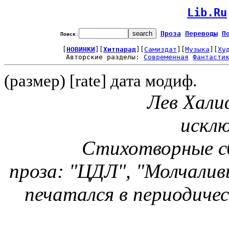
Lib.Ru
Проза
Переводы
П
Поиск
:
[
НОВИНКИ
][
Хитпарад
][
Самиздат
][
Музыка
][
Ху
Авторские разделы: 
Современная
Фантасти
(размер) [rate] дата модиф.
Лев Хали
исклю
Стихотворные с
проза: "ЦДЛ", "Молчалив
печатался в периодичес