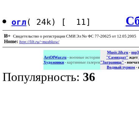
Сб
огл
( 24k) [ 11]
l8
+
Свидетельство о регистрации СМИ Эл No ФС 77-20625 от 12.05.2005
Home:
http://lib.ru/~moshkow/
Music.lib.ru
-
mp3
ArtOfWar.ru
- военные истории
"Самиздат"
ждет
Художники
- картинные галереи
"Заграница"
- впеча
Водный туризм
-
Популярность:
36