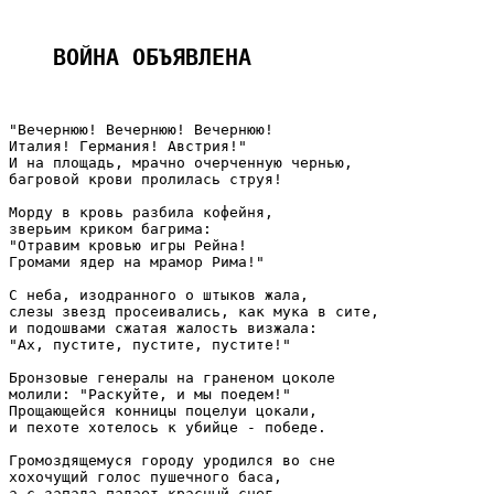
ВОЙНА ОБЪЯВЛЕНА 
"Вечернюю! Вечернюю! Вечернюю!

Италия! Германия! Австрия!"

И на площадь, мрачно очерченную чернью,

багровой крови пролилась струя!

Морду в кровь разбила кофейня,

зверьим криком багрима:

"Отравим кровью игры Рейна!

Громами ядер на мрамор Рима!"

С неба, изодранного о штыков жала,

слезы звезд просеивались, как мука в сите,

и подошвами сжатая жалость визжала:

"Ах, пустите, пустите, пустите!"

Бронзовые генералы на граненом цоколе

молили: "Раскуйте, и мы поедем!"

Прощающейся конницы поцелуи цокали,

и пехоте хотелось к убийце - победе.

Громоздящемуся городу уродился во сне

хохочущий голос пушечного баса,

а с запада падает красный снег
