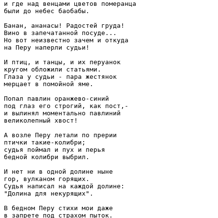
и где над венцами цветов померанца

были до небес баобабы.

Банан, ананасы! Радостей груда!

Вино в запечатанной посуде...

Но вот неизвестно зачем и откуда

на Перу наперли судьи!

И птиц, и танцы, и их перуанок

кругом обложили статьями.

Глаза у судьи - пара жестянок

мерцает в помойной яме.

Попал павлин оранжево-синий

под глаз его строгий, как пост,-

и вылинял моментально павлиний

великолепный хвост!

А возле Перу летали по прерии

птички такие-колибри;

судья поймал и пух и перья

бедной колибри выбрил.

И нет ни в одной долине ныне

гор, вулканом горящих.

Судья написал на каждой долине:

"Долина для некурящих".

В бедном Перу стихи мои даже

в запрете под страхом пыток.
