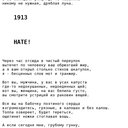
никому не нужная, дряблая луна.

1913
НАТЕ! 
Через час отсюда в чистый переулок

вытечет по человеку ваш обрюзгший жир,

а я вам открыл столько стихов шкатулок,

я - бесценных слов мот и транжир.

Вот вы, мужчина, у вас в усах капуста

где-то недокушанных, недоеденных щей;

вот вы, женщина, на вас белила густо,

вы смотрите устрицей из раковин вещей.

Все вы на бабочку поэтиного сердца

взгромоздитесь, грязные, в калошах и без калош.

Толпа озвереет, будет тереться,

ощетинит ножки стоглавая вошь.

А если сегодня мне, грубому гунну,
