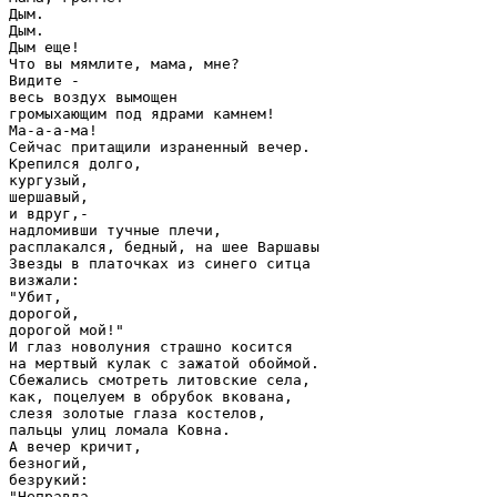
Дым.

Дым.

Дым еще!

Что вы мямлите, мама, мне?

Видите -

весь воздух вымощен

громыхающим под ядрами камнем!

Ма-а-а-ма!

Сейчас притащили израненный вечер.

Крепился долго,

кургузый,

шершавый,

и вдруг,-

надломивши тучные плечи,

расплакался, бедный, на шее Варшавы

Звезды в платочках из синего ситца

визжали:

"Убит,

дорогой,

дорогой мой!"

И глаз новолуния страшно косится

на мертвый кулак с зажатой обоймой.

Сбежались смотреть литовские села,

как, поцелуем в обрубок вкована,

слезя золотые глаза костелов,

пальцы улиц ломала Ковна.

А вечер кричит,

безногий,

безрукий:

"Неправда,
