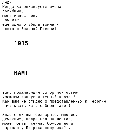
Люди!

Когда канонизируете имена

погибших,

меня известней.-

помните:

еще одного убила война -

поэта с Большой Пресни!

1915
ВАМ! 
Вам, проживающим за оргией оргию,

имеющим ванную и теплый клозет!

Как вам не стыдно о представленных к Георгию

вычитывать из столбцов газет?!

Знаете ли вы, бездарные, многие,

думающие, нажраться лучше как,-

может быть, сейчас бомбой ноги

выдрало у Петрова поручика?..
