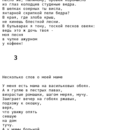
из глаз колодцев студеные ведра.

В шелках озерных ты висла,

янтарной скрипкой пели бедра?

В края, где злоба крыш,

не кинешь блесткой лесни.

В бульварах я тону, тоской песков овеян:

ведь это ж дочь твоя -

моя песня

в чулке ажурном

у кофеен!

3
Несколько слов о моей маме

У меня есть мама на васильковых обоях.

А я гуляю в пестрых павах,

вихрастые ромашки, шагом меряя, мучу.

Заиграет вечер на гобоях ржавых,

подхожу к окошку,

веря,

что увижу опять

севшую

на дом

тучу.

А у мамы больной
