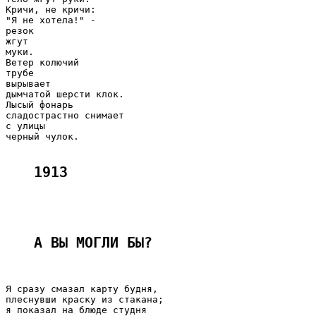
Кричи, не кричи:

"Я не хотела!" -

резок

жгут

муки.

Ветер колючий

трубе

вырывает

дымчатой шерсти клок.

Лысый фонарь

сладострастно снимает

с улицы

черный чулок.

1913
А ВЫ МОГЛИ БЫ? 
Я сразу смазал карту будня,

плеснувши краску из стакана;

я показал на блюде студня
