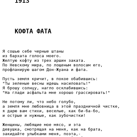
1913
КОФТА ФАТА 
Я сошью себе черные штаны

из бархата голоса моего.

Желтую кофту из трех аршин заката.

По Невскому мира, по лощеным волосам его,

профланирую шагом Дон-Жуана и фата.

Пусть земля кричит, в покое обабившись:

"Ты зеленые весны идешь насиловать!"

Я брошу солнцу, нагло осклабившись:

"На глади асфальта мне хорошо грассировать!"

Не потому ли, что небо голубо,

а земля мне любовница в этой праздничной чистке,

я дарю вам стихи, веселые, как би-ба-бо,

и острые и нужные, как зубочистки!

Женщины, любящие мое мясо, и эта

девушка, смотрящая на меня, как на брата,

закидайте улыбками меня, поэта,-
