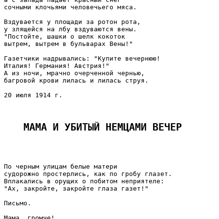
сочными клочьями человечьего мяса.

Вздувается у площади за ротон рота,

у злящейся на лбу вздуваются вены.

"Постойте, шашки о шелк кокоток

вытрем, вытрем в бульварах Вены!"

Газетчики надрывались: "Купите вечернюю!

Италия! Германия! Австрия!"

А из ночи, мрачно очерченной чернью,

багровой крови лилась и лилась струя.

20 июля 1914 г.

МАМА И УБИТЫЙ НЕМЦАМИ ВЕЧЕР 
По черным улицам белые матери

судорожно простерлись, как по гробу глазет.

Вплакались в орущих о побитом неприятеле:

"Ах, закройте, закройте глаза газет!"

Письмо.

Мама, громче!
