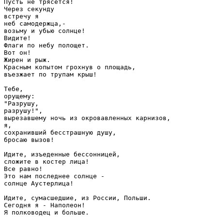
Пусть не трясется!

Через секунду

встречу я

неб самодержца,-

возьму и убью солнце!

Видите!

Флаги по небу полощет.

Вот он!

Жирен и рыж.

Красным копытом грохнув о площадь,

въезжает по трупам крыш!

Тебе,

орущему:

"Разрушу,

разрушу!",

вырезавшему ночь из окровавленных карнизов,

я,

сохранивший бесстрашную душу,

бросаю вызов!

Идите, изъеденные бессонницей,

сложите в костер лица!

Все равно!

Это нам последнее солнце -

солнце Аустерлица!

Идите, сумасшедшие, из России, Польши.

Сегодня я - Наполеон!

Я полководец и больше.
