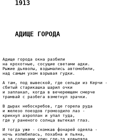
1913
АДИЩЕ ГОРОДА 
Адище города окна разбили

на крохотные, сосущие светами адки.

Рыжие дьяволы, вздымались автомобили,

над самым ухом взрывая гудки.

А там, под вывеской, где сельди из Керчи -

сбитый старикашка шарил очки

и заплакал, когда в вечереющем смерче

трамвай с разбега взметнул зрачки.

В дырах небоскребов, где горела руда

и железо поездов громоздило лаз -

крикнул аэроплан и упал туда,

где у раненого солнца вытекал глаз.

И тогда уже - скомкав фонарей одеяла -

ночь излюбилась, похабна и пьяна,

а за солнцами улиц где-то ковыляла
