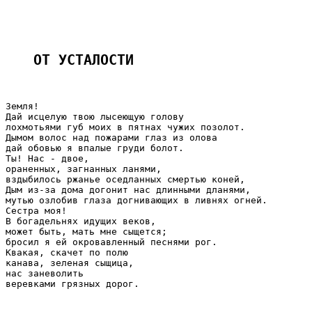
ОТ УСТАЛОСТИ 
Земля!

Дай исцелую твою лысеющую голову

лохмотьями губ моих в пятнах чужих позолот.

Дымом волос над пожарами глаз из олова

дай обовью я впалые груди болот.

Ты! Нас - двое,

ораненных, загнанных ланями,

вздыбилось ржанье оседланных смертью коней,

Дым из-за дома догонит нас длинными дланями,

мутью озлобив глаза догнивающих в ливнях огней.

Сестра моя!

В богадельнях идущих веков,

может быть, мать мне сыщется;

бросил я ей окровавленный песнями рог.

Квакая, скачет по полю

канава, зеленая сыщица,

нас заневолить

веревками грязных дорог.
