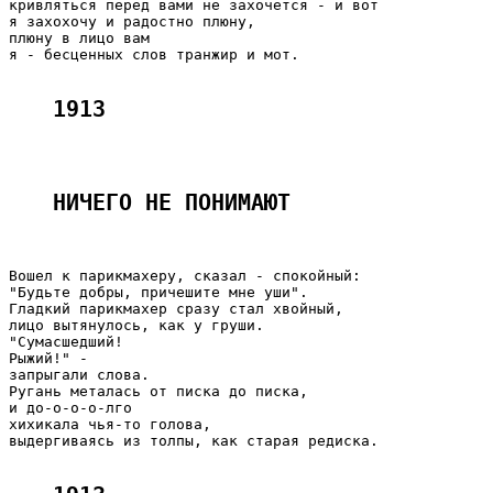
кривляться перед вами не захочется - и вот

я захохочу и радостно плюну,

плюну в лицо вам

я - бесценных слов транжир и мот.

1913
НИЧЕГО НЕ ПОНИМАЮТ 
Вошел к парикмахеру, сказал - спокойный:

"Будьте добры, причешите мне уши".

Гладкий парикмахер сразу стал хвойный,

лицо вытянулось, как у груши.

"Сумасшедший!

Рыжий!" -

запрыгали слова.

Ругань металась от писка до писка,

и до-о-о-о-лго

хихикала чья-то голова,

выдергиваясь из толпы, как старая редиска.
