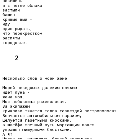
повешены

и в петле облака

застыли

башен

кривые выи -

иду

один рыдать,

что перекрестком

распяты

городовые.

2
Несколько слов о моей жене

Морей неведомых далеким пляжем

идет луна -

жена моя.

Моя любовница рыжеволосая.

За экипажем

крикливо тянется толпа созвездий пестрополосая.

Венчается автомобильным гаражом,

целуется газетными киосками,

а шлейфа млечный путь моргающим пажем

украшен мишурными блестками.

А я?

Несло же, палимому, бровей коромысло
