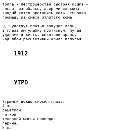
Толпа - пестрошерстая быстрая кошка -

плыла, изгибаясь, дверями влекома;

каждый хотел протащить хоть немножко

громаду из смеха отлитого кома.

Я, чувствуя платья зовущие лапы,

в глаза им улыбку протиснул; пугая

ударами в жесть, хохотали арапы,

над лбом расцветивши крыло попугая.

1912
УТРО 
Угрюмый дождь скосил глаза.

А за

решеткой

четкой

железной мысли проводов -

перина.

И на
