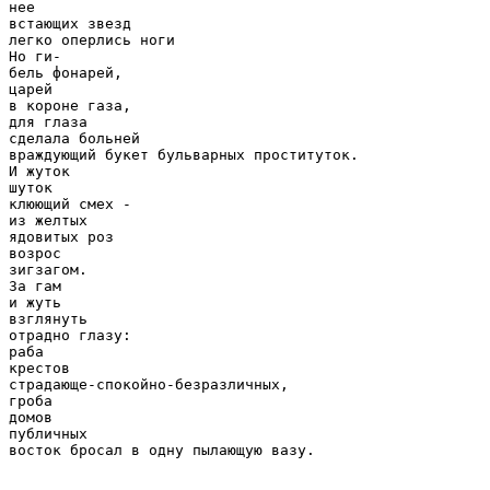
нее

встающих звезд

легко оперлись ноги

Но ги-

бель фонарей,

царей

в короне газа,

для глаза

сделала больней

враждующий букет бульварных проституток.

И жуток

шуток

клюющий смех -

из желтых

ядовитых роз

возрос

зигзагом.

За гам

и жуть

взглянуть

отрадно глазу:

раба

крестов

страдающе-спокойно-безразличных,

гроба

домов

публичных

восток бросал в одну пылающую вазу.
