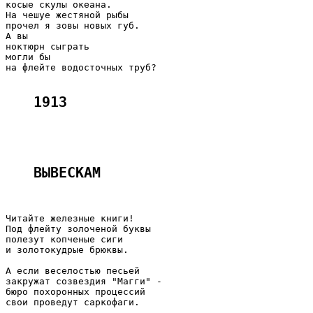
косые скулы океана.

На чешуе жестяной рыбы

прочел я зовы новых губ.

А вы

ноктюрн сыграть

могли бы

на флейте водосточных труб?

1913
ВЫВЕСКАМ 
Читайте железные книги!

Под флейту золоченой буквы

полезут копченые сиги

и золотокудрые брюквы.

А если веселостью песьей

закружат созвездия "Магги" -

бюро похоронных процессий

свои проведут саркофаги.
