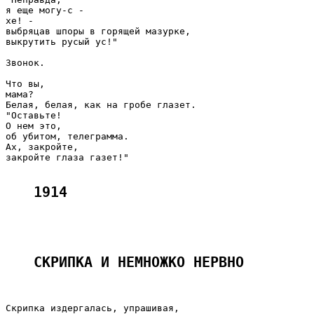
я еще могу-с -

хе! -

выбряцав шпоры в горящей мазурке,

выкрутить русый ус!"

Звонок.

Что вы,

мама?

Белая, белая, как на гробе глазет.

"Оставьте!

О нем это,

об убитом, телеграмма.

Ах, закройте,

закройте глаза газет!"

1914
СКРИПКА И НЕМНОЖКО НЕРВНО 
Скрипка издергалась, упрашивая,
