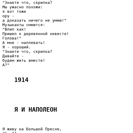
"Знаете что, скрипка?

Мы ужасно похожи:

я вот тоже

ору -

а доказать ничего не умею!"

Музыканты смеются:

"Влип как!

Пришел к деревянной невесте!

Голова!"

А мне - наплевать!

Я - хороший.

"Знаете что, скрипка?

Давайте -

будем жить вместе!

А?"

1914
Я И НАПОЛЕОН 
Я живу на Большой Пресне,
