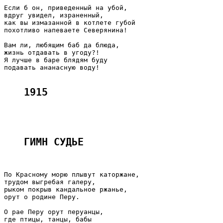
Если б он, приведенный на убой,

вдруг увидел, израненный,

как вы измазанной в котлете губой

похотливо напеваете Северянина!

Вам ли, любящим баб да блюда,

жизнь отдавать в угоду?!

Я лучше в баре блядям буду

подавать ананасную воду!

1915
ГИМН СУДЬЕ 
По Красному морю плывут каторжане,

трудом выгребая галеру,

рыком покрыв кандальное ржанье,

орут о родине Перу.

О рае Перу орут перуанцы,

где птицы, танцы, бабы
