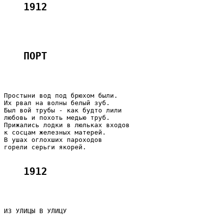
1912
ПОРТ 
Простыни вод под брюхом были.

Их рвал на волны белый зуб.

Был вой трубы - как будто лили

любовь и похоть медью труб.

Прижались лодки в люльках входов

к сосцам железных матерей.

В ушах оглохших пароходов

горели серьги якорей.

1912
ИЗ УЛИЦЫ В УЛИЦУ
