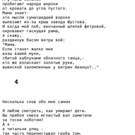
пробегают народа шорохи

от кровати до угла пустого.

Мама знает-

это мысли сумасшедшей ворохи

вылезают из-за крыш завода Шустова.

И когда мой лоб, венчанный шляпой фетровой,

окровавит гаснущая рама,

я скажу,

раздвинув басом ветра вой:

"Мама.

Если станет жалко мне

вазы вашей муки,

сбитой каблуками облачного танца,-

кто же изласкает золотые руки,

вывеской заломленные у витрин Аванцо?.."

4
Несколько слов обо мне самом

Я люблю смотреть, как умирают дети.

Вы прибоя смеха мглистый вал заметили

за тоски хоботом?

А я -

в читальне улиц -

так часто перелистывал гроба том.
