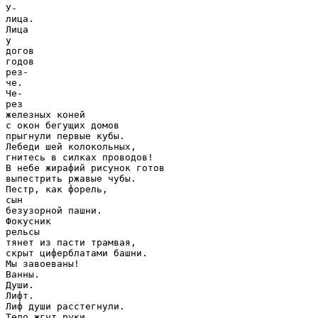
У-

лица.

Лица

у

догов

годов

рез-

че.

Че-

рез

железных коней

с окон бегущих домов

прыгнули первые кубы.

Лебеди шей колокольных,

гнитесь в силках проводов!

В небе жирафий рисунок готов

выпестрить ржавые чубы.

Пестр, как форель,

сын

безузорной пашни.

Фокусник

рельсы

тянет из пасти трамвая,

скрыт циферблатами башни.

Мы завоеваны!

Ванны.

Души.

Лифт.

Лиф души расстегнули.

Тело жгут руки.
