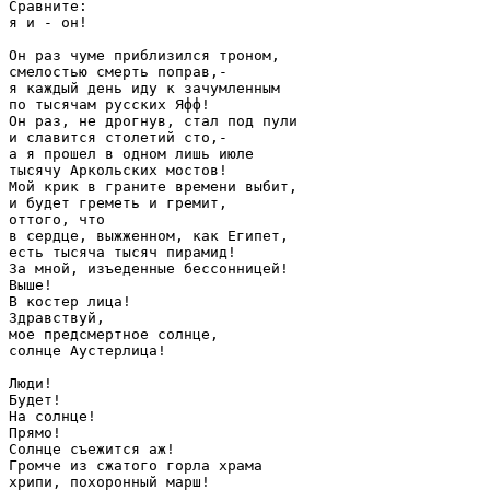
Сравните:

я и - он!

Он раз чуме приблизился троном,

смелостью смерть поправ,-

я каждый день иду к зачумленным

по тысячам русских Яфф!

Он раз, не дрогнув, стал под пули

и славится столетий сто,-

а я прошел в одном лишь июле

тысячу Аркольских мостов!

Мой крик в граните времени выбит,

и будет греметь и гремит,

оттого, что

в сердце, выжженном, как Египет,

есть тысяча тысяч пирамид!

За мной, изъеденные бессонницей!

Выше!

В костер лица!

Здравствуй,

мое предсмертное солнце,

солнце Аустерлица!

Люди!

Будет!

На солнце!

Прямо!

Солнце съежится аж!

Громче из сжатого горла храма

хрипи, похоронный марш!
