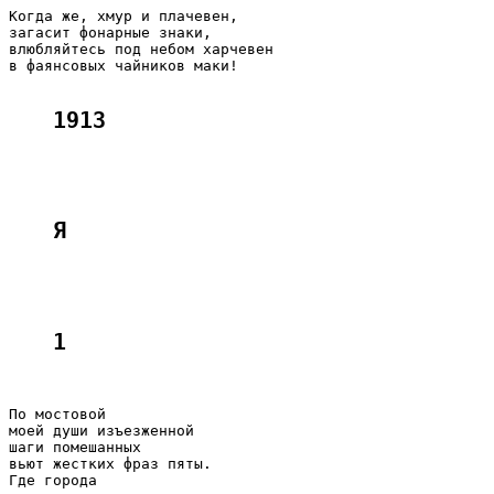
Когда же, хмур и плачевен,

загасит фонарные знаки,

влюбляйтесь под небом харчевен

в фаянсовых чайников маки!

1913
Я 
1
По мостовой

моей души изъезженной

шаги помешанных

вьют жестких фраз пяты.

Где города
