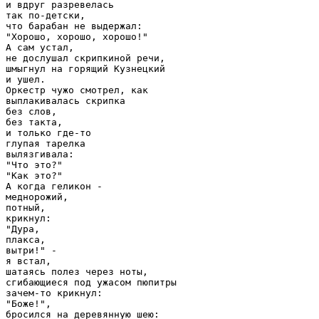
и вдруг разревелась

так по-детски,

что барабан не выдержал:

"Хорошо, хорошо, хорошо!"

А сам устал,

не дослушал скрипкиной речи,

шмыгнул на горящий Кузнецкий

и ушел.

Оркестр чужо смотрел, как

выплакивалась скрипка

без слов,

без такта,

и только где-то

глупая тарелка

вылязгивала:

"Что это?"

"Как это?"

А когда геликон -

меднорожий,

потный,

крикнул:

"Дура,

плакса,

вытри!" -

я встал,

шатаясь полез через ноты,

сгибающиеся под ужасом пюпитры

зачем-то крикнул:

"Боже!",

бросился на деревянную шею:
