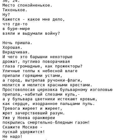
36, 24.

Место спокойненькое.

Тихонькое.

Ну?

Кажется - какое мне дело,

что где-то

в буре-мире

взяли и выдумали войну?

Ночь пришла.

Хорошая.

Вкрадчивая.

И чего это барышни некоторые

дрожат, пугливо поворачивая

глаза громадные, как прожекторы?

Уличные толпы к небесной влаге

припали горящими устами,

а город, вытрепав ручонки-флаги,

молится и мелится красными крестами.

Простоволосая церковка бульварному изголовью

припала,-набитый слезами куль,-

а у бульвара цветники истекают кровью,

как сердце, изодранное пальцами пуль.

Тревога жиреет и жиреет,

жрет зачерствевший разум.

Уже у Ноева оранжереи

покрылись смертельно-бледным газом!

Скажите Москве -

пускай удержится!

Не надо!
