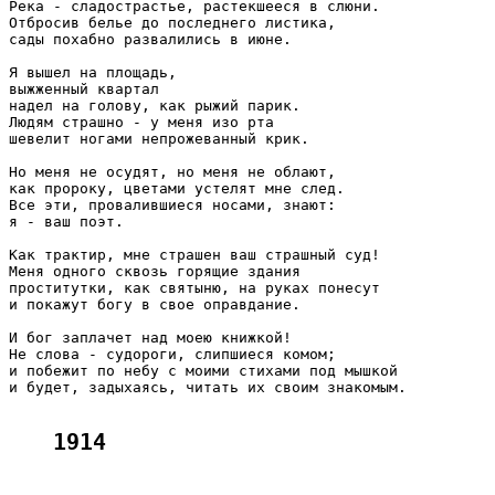
Река - сладострастье, растекшееся в слюни.

Отбросив белье до последнего листика,

сады похабно развалились в июне.

Я вышел на площадь,

выжженный квартал

надел на голову, как рыжий парик.

Людям страшно - у меня изо рта

шевелит ногами непрожеванный крик.

Но меня не осудят, но меня не облают,

как пророку, цветами устелят мне след.

Все эти, провалившиеся носами, знают:

я - ваш поэт.

Как трактир, мне страшен ваш страшный суд!

Меня одного сквозь горящие здания

проститутки, как святыню, на руках понесут

и покажут богу в свое оправдание.

И бог заплачет над моею книжкой!

Не слова - судороги, слипшиеся комом;

и побежит по небу с моими стихами под мышкой

и будет, задыхаясь, читать их своим знакомым.

1914