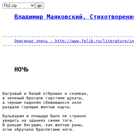
Владимир Маяковский. Стихотворени
-------------------------------------------------------
Оригинал здесь - http://www.fplib.ru/literature/in
-------------------------------------------------------
НОЧЬ 
Багровый и белый отброшен и скомкан,

в зеленый бросали горстями дукаты,

а черным ладоням сбежавшихся окон

раздали горящие желтые карты.

Бульварам и площади было не странно

увидеть на зданиях синие тоги.

И раньше бегущим, как желтые раны,

огни обручали браслетами ноги.
