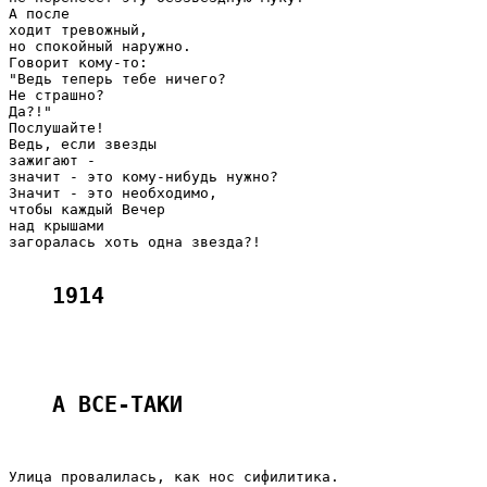
А после

ходит тревожный,

но спокойный наружно.

Говорит кому-то:

"Ведь теперь тебе ничего?

Не страшно?

Да?!"

Послушайте!

Ведь, если звезды

зажигают -

значит - это кому-нибудь нужно?

Значит - это необходимо,

чтобы каждый Вечер

над крышами

загоралась хоть одна звезда?!

1914
А ВСЕ-ТАКИ 
Улица провалилась, как нос сифилитика.
