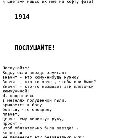
я цветами нашью их мне на кофту фата!

1914
ПОСЛУШАЙТЕ! 
Послушайте!

Ведь, если звезды зажигают -

значит - это кому-нибудь нужно?

Значит - кто-то хочет, чтобы они были?

Значит - кто-то называет эти плевочки

жемчужиной?

И, надрываясь

в метелях полуденной пыли,

врывается к богу,

боится, что опоздал,

плачет,

целует ему жилистую руку,

просит -

чтоб обязательно была звезда! -

клянется -

не перенесет эту беззвездную муку!
