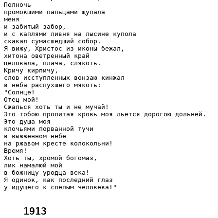
Полночь

промокшими пальцами щупала

меня

и забитый забор,

и с каплями ливня на лысине купола

скакал сумасшедший собор.

Я вижу, Христос из иконы бежал,

хитона оветренный край

целовала, плача, слякоть.

Кричу кирпичу,

слов исступленных вонзаю кинжал

в неба распухшего мякоть:

"Солнце!

Отец мой!

Сжалься хоть ты и не мучай!

Это тобою пролитая кровь моя льется дорогою дольней.

Это душа моя

клочьями порванной тучи

в выжженном небе

на ржавом кресте колокольни!

Время!

Хоть ты, хромой богомаз,

лик намалюй мой

в божницу уродца века!

Я одинок, как последний глаз

у идущего к слепым человека!"

1913