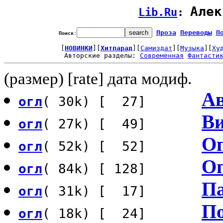
Алек
Lib.Ru
: 
Проза
Переводы
П
Поиск
:
[
НОВИНКИ
][
Хитпарад
][
Самиздат
][
Музыка
][
Ху
Авторские разделы: 
Современная
Фантасти
(размер) [rate] дата модиф.
Ав
огл
( 30k) [ 27]
Ви
огл
( 27k) [ 49]
Оп
огл
( 52k) [ 52]
Оп
огл
( 84k) [ 128]
Па
огл
( 31k) [ 17]
По
огл
( 18k) [ 24]