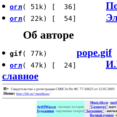
По
огл
( 51k) [ 36]
Эл
огл
( 22k) [ 54]
Об авторе
pope.gif
gif
( 77k)
И.
огл
( 47k) [ 24]
славное
l8
+
Свидетельство о регистрации СМИ Эл No ФС 77-20625 от 12.05.2005
Home:
http://lib.ru/~moshkow/
Music.lib.ru
-
mp3
ArtOfWar.ru
- военные истории
"Самиздат"
ждет
Художники
- картинные галереи
"Заграница"
- впеча
Водный туризм
-