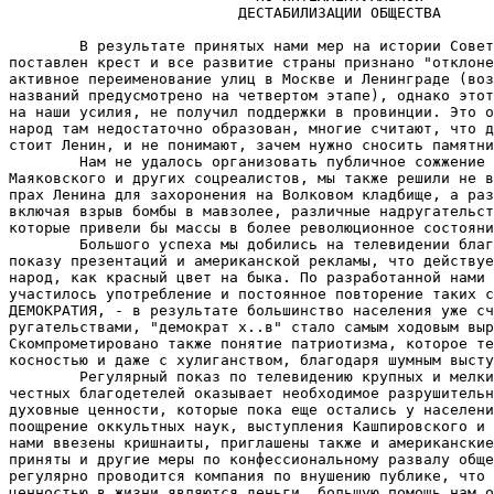
                          ДЕСТАБИЛИЗАЦИИ ОБЩЕСТВА

        В результате принятых нами мер на истории Совет
поставлен крест и все развитие страны признано "отклоне
активное переименование улиц в Москве и Ленинграде (воз
названий предусмотрено на четвертом этапе), однако этот
на наши усилия, не получил поддержки в провинции. Это о
народ там недостаточно образован, многие считают, что д
стоит Ленин, и не понимают, зачем нужно сносить памятни
        Нам не удалось организовать публичное сожжение 
Маяковского и других соцреалистов, мы также решили не в
прах Ленина для захоронения на Волковом кладбище, а раз
включая взрыв бомбы в мавзолее, различные надругательст
которые привели бы массы в более революционное состояни
        Большого успеха мы добились на телевидении благ
показу презентаций и американской рекламы, что действуе
народ, как красный цвет на быка. По разработанной нами 
участилось употребление и постоянное повторение таких с
ДЕМОКРАТИЯ, - в результате большинство населения уже сч
ругательствами, "демократ х..в" стало самым ходовым выр
Скомпрометировано также понятие патриотизма, которое те
косностью и даже с хулиганством, благодаря шумным высту
        Регулярный показ по телевидению крупных и мелки
честных благодетелей оказывает необходимое разрушительн
духовные ценности, которые пока еще остались у населени
поощрение оккультных наук, выступления Кашпировского и 
нами ввезены кришнаиты, приглашены также и американские
приняты и другие меры по конфессиональному развалу обще
регулярно проводится компания по внушению публике, что 
ценностью в жизни являются деньги, большую помощь нам о