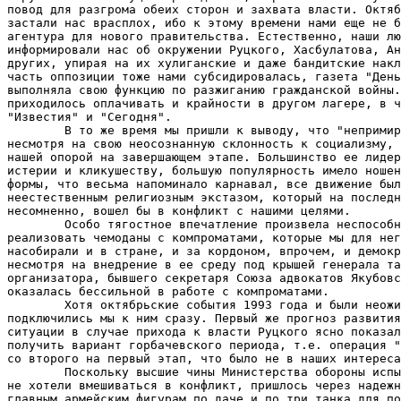
повод для разгрома обеих сторон и захвата власти. Октяб
застали нас врасплох, ибо к этому времени нами еще не б
агентура для нового правительства. Естественно, наши лю
информировали нас об окружении Руцкого, Хасбулатова, Ан
других, упирая на их хулиганские и даже бандитские накл
часть оппозиции тоже нами субсидировалась, газета "День
выполняла свою функцию по разжиганию гражданской войны.
приходилось оплачивать и крайности в другом лагере, в ч
"Известия" и "Сегодня".

        В то же время мы пришли к выводу, что "непримир
несмотря на свою неосознанную склонность к социализму, 
нашей опорой на завершающем этапе. Большинство ее лидер
истерии и кликушеству, большую популярность имело ношен
формы, что весьма напоминало карнавал, все движение был
неестественным религиозным экстазом, который на последн
несомненно, вошел бы в конфликт с нашими целями.

        Особо тягостное впечатление произвела неспособн
реализовать чемоданы с компроматами, которые мы для нег
насобирали и в стране, и за кордоном, впрочем, и демокр
несмотря на внедрение в ее среду под крышей генерала та
организатора, бывшего секретаря Союза адвокатов Якубовс
оказалась бессильной в работе с компроматами.

        Хотя октябрьские события 1993 года и были неожи
подключились мы к ним сразу. Первый же прогноз развития
ситуации в случае прихода к власти Руцкого ясно показал
получить вариант горбачевского периода, т.е. операция "
со второго на первый этап, что было не в наших интереса
        Поскольку высшие чины Министерства обороны испы
не хотели вмешиваться в конфликт, пришлось через надежн
главным армейским фигурам по даче и по три танка для по