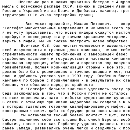
       Несколько раз в наших приватных беседах с Андроп
мысль о возможном распаде СССР, войнах в Средней Азии и
России с Украиной из-за Крыма и Донбасса, наконец, трет
территории СССР из-за перекройки границ.

        - Все может произойти, Михаил Петрович, - говор
"Голгофе" магистральные направления и не можем всего пр
я не могу представить, что новые лидеры окажутся настол
подойдут к последнему этапу самыми кровавыми методами. 
верить в людей, мы не сможем построить новое общество!

        Все-таки Ю.В. был чистым человеком и идеалистом
всей искушенности в грязных делах шпионажа, не мог себе
стремительности нашего приближения к завершающей фазе: 
ограбление населения и государством и частными компания
повальная коррупция, обогащение и воровство под лозунга
привилегиями, полная криминализация страны - все это, с
должно было быть реализовано в течение двадцати лет, мы
план и добились успехов уже к 1993 году. Особенно блест
кампания по борьбе с привилегиями - в результате их ста
больше, что обозлило народ до крайности.

        В "Голгофе" большое значение уделялось росту пр
беда заключалась в том, что в России почти не осталось 
их всех пересажали, зато в избытке существовали хулиган
В связи с этим еще при жизни Андропова мы создали в КГБ
в которых тщательно готовили квалифицированную мафию, д
иностранным языкам, дабы их будущие дела охватывали вес
        Мы установили тесный боевой контакт с ЦРУ, кото
быстро подчинило себе все страны Восточной Европы, вооб
события, после того как Горбачеву удалось развеять стра
ранее Запада, развивались очень легко и сводились к про