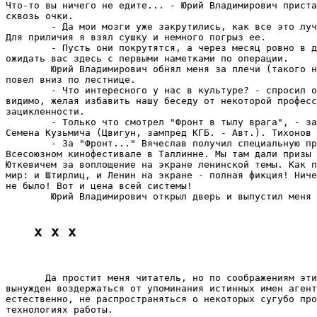
Что-то вы ничего не едите... - Юрий Владимирович приста
сквозь очки.

        - Да мои мозги уже закрутились, как все это луч
Для приличия я взял сушку и немного погрыз ее.

        - Пусть они покрутятся, а через месяц ровно в д
ожидать вас здесь с первыми наметками по операции.

        Юрий Владимирович обнял меня за плечи (такого н
повел вниз по лестнице.

        - Что интересного у нас в культуре? - спросил о
видимо, желая избавить нашу беседу от некоторой професс
зацикленности.

        - Только что смотрел "Фронт в тылу врага", - за
Семена Кузьмича (Цвигун, зампред КГБ. - Авт.). Тихонов 
        - За "Фронт..." Вячеслав получил специальную пр
Всесоюзном кинофестивале в Таллинне. Мы там дали призы 
Юткевичем за воплощение на экране ленинской темы. Как п
мир: и Штирлиц, и Ленин на экране - полная фикция! Ниче
не было! Вот и цена всей системы!

        Юрий Владимирович открыл дверь и выпустил меня 
x x x
       Да простит меня читатель, но по соображениям эти
вынужден воздержаться от упоминания истинных имен агент
естественно, не распространяться о некоторых сугубо про
технологиях работы.
