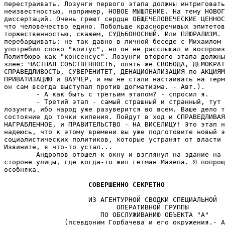
перестраивать. Лозунги первого этапа должны интриговать
неизвестностью, например, НОВОЕ МЫШЛЕНИЕ. На тему НОВОГ
диссертаций. Очень греют сердце ОБЩЕЧЕЛОВЕЧЕСКИЕ ЦЕННОС
что человечество едино. Побольше красноречивых эпитетов
торжественностью, скажем, СУДЬБОНОСНЫЙ. Или ПЛЮРАЛИЗМ. 
перебарщивать: не так давно в личной беседе с Михаилом 
употребил слово "коитус", но он не расслышал и воспроиз
Политбюро как "консенсус". Лозунги второго этапа должны
злее: ЧАСТНАЯ СОБСТВЕННОСТЬ, опять же СВОБОДА, ДЕМОКРАТ
СПРАВЕДЛИВОСТЬ, СУВЕРЕНИТЕТ, ДЕНАЦИОНАЛИЗАЦИЯ по АКЦИЯМ
ПРИВАТИЗАЦИЮ и ВАУЧЕР, и мы не стали настаивать на терм
он сам всегда выступал против догматизма. - Авт.).

        - А как быть с третьим этапом? - спросил я.

        - Третий этап - самый страшный и странный, тут 
лозунги, ибо народ уже разуверится во всем. Ваше дело т
состояние до точки кипения. Пойдут в ход и СПРАВЕДЛИВАЯ
НАГРАБЛЕННОЕ, и ПРАВИТЕЛЬСТВО - НА ВИСЕЛИЦУ! Это этап н
надеюсь, что к этому времени вы уже подготовите новый э
социалистических политиков, которые устранят от власти 
Извините, я что-то устал...

        Андропов отошел к окну и взглянул на здание на 
стороне улицы, где когда-то жил гетман Мазепа. Я попрощ
особняка.

СОВЕРШЕННО СЕКРЕТНО
                                                       
                     ИЗ АГЕНТУРНОЙ СВОДКИ СПЕЦИАЛЬНОЙ

                            ОПЕРАТИВНОЙ ГРУППЫ

                        ПО ОБСЛУЖИВАНИЮ ОБЪЕКТА "А"

               (псевдоним Горбачева и его окружения.- А