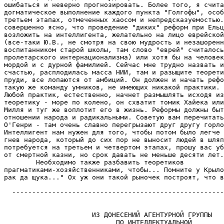
ошибаться и неверно прогнозировать. Более того, я счита
догматическое выполнение каждого пункта "Голгофы", особ
третьем этапах, отмеченных хаосом и непредсказуемостью.
совершенно ясно, что проведение "диких" реформ при Ельц
возложить на интеллигента, желательно на лицо еврейской
(все-таки Ю.В., не смотря на свою мудрость и незашоренн
воспитанником старой школы, там слово "еврей" считалось
пролетарского интернационализма) или хотя бы на человек
мордой и с дурной фамилией. Сейчас мне трудно назвать и
счастью, расплодилась масса НИИ, там и разыщите теорети
пруди, все лопаются от амбиций. Он должен и начать рефо
такую же команду умников, не имеющих никакой практики. 
Любой практик, естественно, начнет размышлять исходя из
теоретику - море по колено, он схватит томик Хайека или
Милля и туг же воплотит его в жизнь. Реформы должны быт
отношении народа и радикальными. Советую вам перечитать
О'Генри - там очень славно перегрызают друг другу горло
Интеллигент нам нужен для того, чтобы потом было легче 
гнев народа, который до сих пор не выносит людей в шляп
потребуется на третьем и четвертом этапах, прошу вас уб
от смертной казни, но срок давать не меньше десяти лет.

        Необходимо также разбавить теоретиков

прагматиками-хозяйственниками, чтобы... Помните у Крыло
рак да щука..." Ох уж они такой рыночек построят, что в
  -----------------------------------------------------
                                                       
                                                       
                      ИЗ ДОНЕСЕНИЙ АГЕНТУРНОЙ ГРУППЫ

                            ПО ИНТЕЛЛЕКТУАЛЬНОЙ
