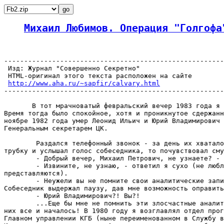
Михаил Любимов. Операция "Голгофа
-------------------------------------------------------
 Изд: Журнал "Совершенно Секретно"

 HTML-оригинал этого текста расположен на сайте

http://www.aha.ru/~sapfir/calvary.html
-------------------------------------------------------
       В тот мрачноватый февральский вечер 1983 года я 
Время тогда было спокойное, хотя и проникнутое сдержанн
ноябре 1982 года умер Леонид Ильич и Юрий Владимирович 
Генеральным секретарем ЦК.

        Раздался телефонный звонок - за день их хватало
трубку и услышал голос собеседника, то почувствовал сму
        - Добрый вечер, Михаил Петрович, не узнаете? - 
        - Извините, не узнаю, - ответил я сухо (не любл
представляются).

        - Неужели вы не помните свои аналитические запи
Собеседник выдержал паузу, дав мне возможность оправить
        - Юрий Владимирович?! Вы?!

        ...Еще бы мне не помнить эти злосчастные аналит
них все и началось! В 1980 году я возглавлял отдел прог
Главном управлении КГБ (ныне переименованном в Службу в