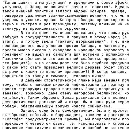
"Запад давит, а мы уступаем" и временами к более эффект
уступаем, а Запад не понимает зачем и теряется". Идеаль
такой внешней политики являлся Андрей Козырев, правда, 
подвержен различным взаимоисключающим веяниям, что мы н
уверены в успехе, однако Козырев обладал превосходным к
верно и смотрел в рот президенту, поэтому влияние на не
агентуру из президентского окружения.

        В то же время мы очень опасались, что новые рук
забудут о государственности и приучат к этому народ (а 
этап?), и потому ввели "тактику взбрыкивания", т.е. вне
неоправданного выступления против Запада, в частности, 
пресса много писала о скандале в ирландском аэропорту в
президент не вышел из самолета для встречи с ирландским
Газетчики объясняли это известной слабостью президента 
это фикция!), а на самом деле это была глубоко продуман
с какой это стати президент великой державы будет спуск
встречи с каким-то вонючим ирландцем?! В конце концов, 
подняться по трапу в самолет, невелика шишка!

        В дальнем стратегическом плане наша внешняя пол
тому, чтобы с помощью широкой инфильтрации за границу н
просто страждущих граждан заставить Запад воздвигнуть н
занавес", возможно, даже стену наподобие берлинской, но
китайскую. Таким образом, Запад расписался бы в полном 
демократических достижений и отдал бы в наши руки серье
победу, обеспечивающую триумф нового социализма.

        Однако, если быть самокритичным, были и просчет
октябрьских событий, с баррикадами, танками и расстрело
"Голгофе" предусматривался Кремль), мы предполагали про
переходом к четвертой фазе, т.е. использовать и спровоц
нарушение конституции президентом, и разбойные выступле