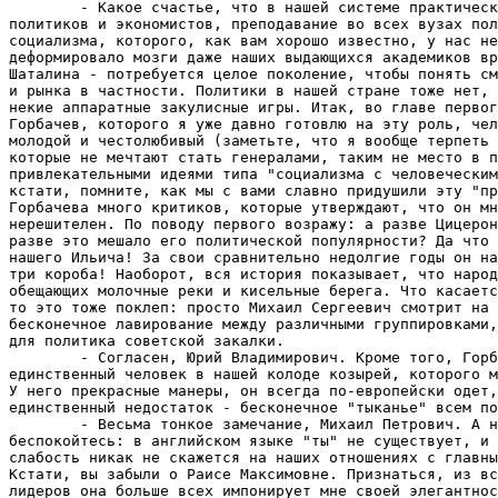
        - Какое счастье, что в нашей системе практическ
политиков и экономистов, преподавание во всех вузах пол
социализма, которого, как вам хорошо известно, у нас не
деформировало мозги даже наших выдающихся академиков вр
Шаталина - потребуется целое поколение, чтобы понять см
и рынка в частности. Политики в нашей стране тоже нет, 
некие аппаратные закулисные игры. Итак, во главе первог
Горбачев, которого я уже давно готовлю на эту роль, чел
молодой и честолюбивый (заметьте, что я вообще терпеть 
которые не мечтают стать генералами, таким не место в п
привлекательными идеями типа "социализма с человеческим
кстати, помните, как мы с вами славно придушили эту "пр
Горбачева много критиков, которые утверждают, что он мн
нерешителен. По поводу первого возражу: а разве Цицерон
разве это мешало его политической популярности? Да что 
нашего Ильича! За свои сравнительно недолгие годы он на
три короба! Наоборот, вся история показывает, что народ
обещающих молочные реки и кисельные берега. Что касаетс
то это тоже поклеп: просто Михаил Сергеевич смотрит на 
бесконечное лавирование между различными группировками,
для политика советской закалки.

        - Согласен, Юрий Владимирович. Кроме того, Горб
единственный человек в нашей колоде козырей, которого м
У него прекрасные манеры, он всегда по-европейски одет,
единственный недостаток - бесконечное "тыканье" всем по
        - Весьма тонкое замечание, Михаил Петрович. А н
беспокойтесь: в английском языке "ты" не существует, и 
слабость никак не скажется на наших отношениях с главны
Кстати, вы забыли о Раисе Максимовне. Признаться, из вс
лидеров она больше всех импонирует мне своей элегантнос