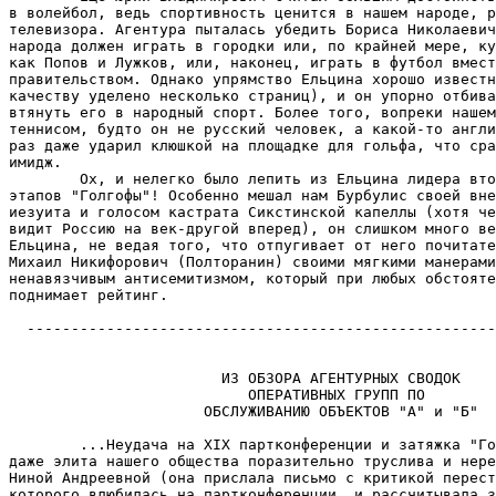
в волейбол, ведь спортивность ценится в нашем народе, р
телевизора. Агентура пыталась убедить Бориса Николаевич
народа должен играть в городки или, по крайней мере, ку
как Попов и Лужков, или, наконец, играть в футбол вмест
правительством. Однако упрямство Ельцина хорошо известн
качеству уделено несколько страниц), и он упорно отбива
втянуть его в народный спорт. Более того, вопреки нашем
теннисом, будто он не русский человек, а какой-то англи
раз даже ударил клюшкой на площадке для гольфа, что сра
имидж.

        Ох, и нелегко было лепить из Ельцина лидера вто
этапов "Голгофы"! Особенно мешал нам Бурбулис своей вне
иезуита и голосом кастрата Сикстинской капеллы (хотя че
видит Россию на век-другой вперед), он слишком много ве
Ельцина, не ведая того, что отпугивает от него почитате
Михаил Никифорович (Полторанин) своими мягкими манерами
ненавязчивым антисемитизмом, который при любых обстояте
поднимает рейтинг.

  -----------------------------------------------------
                                                       
                                                       
                        ИЗ ОБЗОРА АГЕНТУРНЫХ СВОДОК

                           ОПЕРАТИВНЫХ ГРУПП ПО

                      ОБСЛУЖИВАНИЮ ОБЪЕКТОВ "А" и "Б"

        ...Неудача на XIX партконференции и затяжка "Го
даже элита нашего общества поразительно труслива и нере
Ниной Андреевной (она прислала письмо с критикой перест
которого влюбилась на партконференции, и рассчитывала з