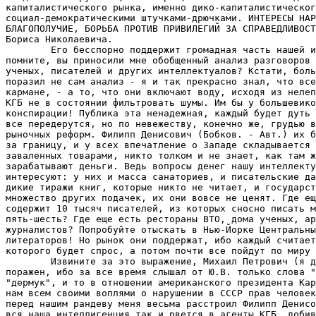
капиталистического рынка, именно дико-капиталистическог
социал-демократическими штучками-дрючками. ИНТЕРЕСЫ НАР
БЛАГОПОЛУЧИЕ, БОРЬБА ПРОТИВ ПРИВИЛЕГИЙ ЗА СПРАВЕДЛИВОСТ
Бориса Николаевича.

        Его бесспорно поддержит громадная часть нашей и
помните, вы приносили мне обобщенный анализ разговоров 
ученых, писателей и других интеллектуалов? Кстати, боль
поразил не сам анализ - я и так прекрасно знал, что все
кармане, - а то, что они включают воду, исходя из нелеп
КГБ не в состоянии фильтровать шумы. Им бы у большевико
конспирации! Публика эта ненадежная, каждый будет дуть 
все передерутся, но по невежеству, конечно же, грудью в
рыночных реформ. Филипп Денисович (Бобков. - Авт.) их б
за границу, и у всех впечатление о Западе складывается 
заваленных товарами, никто толком и не знает, как там ж
зарабатывают деньги. Ведь вопросы денег нашу интеллекту
интересуют: у них и масса санаториев, и писательские да
дикие тиражи книг, которые никто не читает, и государст
множество других подачек, их они вовсе не ценят. Где ещ
содержит 10 тысяч писателей, из которых сносно писать м
пять-шесть? Где еще есть рестораны ВТО, дома ученых, ар
журналистов? Попробуйте отыскать в Нью-Йорке Центральны
литераторов! Но рынок они поддержат, ибо каждый считает
которого будет спрос, а потом почти все пойдут по миру 
        Извините за это выражение, Михаил Петрович (я д
поражен, ибо за все время слышал от Ю.В. только слова "
"дермук", и то в отношении американского президента Кар
нам всем своими воплями о нарушении в СССР прав человек
перед нашим рандеву меня весьма расстроил Филипп Денисо
вся наша интеллигенция так и рвется в агенты КГБ, добив