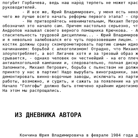
погубит Горбачева, ведь наш народ терпеть не может крас
руководителей.

        - И все же, Юрий Владимирович, у меня есть неко
чего же лучше всего начать реформы первого этапа? - спр
        - Не притворяйтесь невнимательным, Михаил Петро
обозначил это начало сам. Причем настолько серьезно, чт
Андропов называл своего верного помощника Крючкова. - А
спасительность трудовой дисциплины... - Юрий Владимиров
и я невольно залюбовался его чуть порозовевшим лицом. -
костяк должны сразу скомпрометировать партию самым идио
начинанием: борьбой с алкоголизмом! Отрадно, что Михаил
злоупотребляет, а вот Лигачев хотя и за трезвый образ ж
срывается, - однако человек он честнейший - на его плеч
антиалкогольной кампании и, следовательно, полная дискр
Запомните, Михаил Петрович, борьба с пьянством не должн
принято у нас в партии! Надо вырубать виноградники, зак
демонтировать винно-водочные заводы, исключать из парти
работы, возможно, и судить, и сажать за появление на ул
Начало "Голгофы" должно быть отмечено крайним идиотизмо
На этом мы распрощались.

ИЗ ДНЕВНИКА АВТОРА
       Кончина Юрия Владимировича в феврале 1984 года д