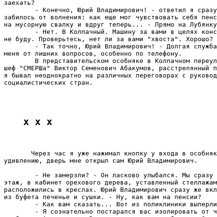
заехать?

        - Конечно, Юрий Владимирович! - ответил я сразу
забилось от волнения: как еще мог чувствовать себя пенс
на мусорную свалку и вдруг теперь... - Прямо на Лубянку
        - Нет. В Колпачный. Машину за вами в целях конс
не буду. Проверьтесь, нет ли за вами "хвоста". Хорошо?

        - Так точно, Юрий Владимирович! - Долгая служба
меня от лишних вопросов, особенно по телефону.

        В представительском особняке в Колпачном переул
шеф "СМЕРШа" Виктор Семенович Абакумов, расстрелянный п
я бывал неоднократно на различных переговорах с руковод
социалистических стран.

x x x
       Через час я уже нажимал кнопку у входа в особняк
удивлению, дверь мне открыл сам Юрий Владимирович.

        - Не замерзли? - Он ласково улыбался. Мы сразу 
этаж, в кабинет орехового дерева, уставленный стеллажам
расположились в креслах. Юрий Владимирович сразу же вкл
из буфета печенье и сушки. - Ну, как вам на пенсии?

        - Как вам сказать... Вот из поликлиники выперли
        - Я сознательно постарался вас изолировать от ч