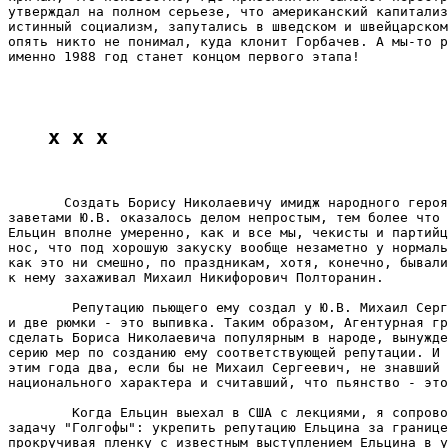
утверждал на полном серьезе, что американский капитализ
истинный социализм, запутались в шведском и швейцарском
опять никто не понимал, куда клонит Горбачев. А мы-то р
именно 1988 год станет концом первого этапа!

x x x
       Создать Борису Николаевичу имидж народного героя
заветами Ю.В. оказалось делом непростым, тем более что 
Ельцин вполне умеренно, как и все мы, чекисты и партийц
нос, что под хорошую закуску вообще незаметно у нормаль
как это ни смешно, по праздникам, хотя, конечно, бывали
к нему захаживал Михаил Никифорович Полторанин.

        Репутацию пьющего ему создал у Ю.В. Михаил Серг
и две рюмки - это выпивка. Таким образом, Агентурная гр
сделать Бориса Николаевича популярным в народе, вынужде
серию мер по созданию ему соответствующей репутации. И 
этим года два, если бы не Михаил Сергеевич, не знавший 
национального характера и считавший, что пьянство - это
        Когда Ельцин выехал в США с лекциями, я сопрово
задачу "Голгофы": укрепить репутацию Ельцина за границе
прокручивая пленку с известным выступлением Ельцина в у