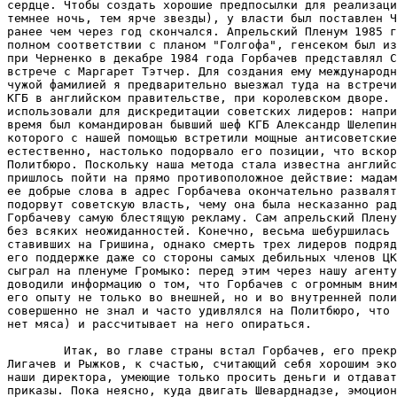
сердце. Чтобы создать хорошие предпосылки для реализаци
темнее ночь, тем ярче звезды), у власти был поставлен Ч
ранее чем через год скончался. Апрельский Пленум 1985 г
полном соответствии с планом "Голгофа", генсеком был из
при Черненко в декабре 1984 года Горбачев представлял С
встрече с Маргарет Тэтчер. Для создания ему международн
чужой фамилией я предварительно выезжал туда на встречи
КГБ в английском правительстве, при королевском дворе. 
использовали для дискредитации советских лидеров: напри
время был командирован бывший шеф КГБ Александр Шелепин
которого с нашей помощью встретили мощные антисоветские
естественно, настолько подорвало его позиции, что вскор
Политбюро. Поскольку наша метода стала известна английс
пришлось пойти на прямо противоположное действие: мадам
ее добрые слова в адрес Горбачева окончательно развалят
подорвут советскую власть, чему она была несказанно рад
Горбачеву самую блестящую рекламу. Сам апрельский Плену
без всяких неожиданностей. Конечно, весьма шебуршилась 
ставивших на Гришина, однако смерть трех лидеров подряд
его поддержке даже со стороны самых дебильных членов ЦК
сыграл на пленуме Громыко: перед этим через нашу агенту
доводили информацию о том, что Горбачев с огромным вним
его опыту не только во внешней, но и во внутренней поли
совершенно не знал и часто удивлялся на Политбюро, что 
нет мяса) и рассчитывает на него опираться.

        Итак, во главе страны встал Горбачев, его прекр
Лигачев и Рыжков, к счастью, считающий себя хорошим эко
наши директора, умеющие только просить деньги и отдават
приказы. Пока неясно, куда двигать Шеварднадзе, эмоцион