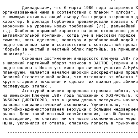
        Докладываем, что 6 марта 1986 года завершился X
организованный нами в соответствии с планом "Голгофа". 
с помощью активных акций съезду был придан откровенно д
характер. В докладе Горбачева превалировали призывы к У
экономики на уровень новых требований (?!), дальнейшей 
т.д. Особенно взрывной характер на фоне откровенно деге
антиалкогольной компании, когда уже в массовом порядке 
самогон, пить одеколон, политуру и разбавленный водой г
подготовленные нами в соответствии с контрастной пропаг
"борьбе за чистый и честный облик партийца, за принципи
политику"...

        Основным достижением январского пленума 1987 го
в широкий партийный оборот тезисов о ЗАСТОЕ (термин и в
подготовлены в Институте кино при личном участии А.Нуйк
планируем, является началом широкой дискредитации прошл
Великой Отечественной войны, что оттолкнет от объекта "
круги старшего поколения и сделает их важным дестабилиз
последующих этапах...

        Агентурой влияния проделана огромная работа, ув
на июньском Пленуме 1987 года положений о ХОЗРАСЧЕТЕ, К
ВЫБОРАХ ДИРЕКТОРОВ, что в целом должно послужить начало
развала социалистической экономики. Удивительно, что

партийно-административная верхушка с большим недоверием
рынка. Даже такой опытный хозяйственник, как Ю.Лужков, 
телевидении, не считает ли он новые экономические меры 
НЕПа, уклонился от ответа, опасаясь попасть в "рыночник
  -----------------------------------------------------
                                                       