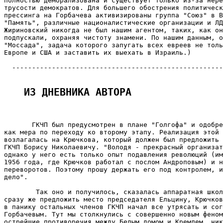
полностью деморализована и существует только из-за нере
трусости демократов. Для большего обострения политическ
прессинга на Горбачева активизированы группа "Союз" в В
"Память", различные националистические организации и ЛД
Жириновский никогда не был нашим агентом, таких, как он
подпускали, охраняя чистоту знамени. По нашим данным, о
"Моссада", задача которого запугать всех евреев не толь
Европе и США и заставить их выехать в Израиль.)

  -----------------------------------------------------
ИЗ ДНЕВНИКА АВТОРА
       ГКЧП был предусмотрен в плане "Голгофа" и одобре
как мера по переходу ко второму этапу. Реализация этой 
возлагалась на Крючкова, который должен был предложить 
ГКЧП Борису Николаевичу. "Володя - прекрасный организат
однако у него есть только опыт подавления революций (им
1956 года, где Крючков работал с послом Андроповым) и н
переворотов. Поэтому прошу держать его под контролем, и
дело".

        Так оно и получилось, сказалась аппаратная школ
сразу же предложить место председателя Ельцину, Крючков
в панику остальных членов ГКЧП начал все утрясать и сог
Горбачевым. Тут мы столкнулись с совершенно новым феном
острейшие противоречия между Белым домом и Кремлем, ник