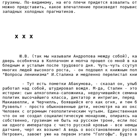
грузины. По-видимому, на его плечи придется взвалить от
можно представить, какое впечатление произведет порывис
западных холодных прагматиков.

x x x
       Ю.В. (так мы называли Андропова между собой), ка
дверь особнячка в Колпачном и молча прошел со мной в ка
бледным и усталым после трудового дня. Чуть-чуть ссутул
многих людей высокого роста, - он подошел к книжным пол
"Вопросы ленинизма" И.Сталина и медленно перелистал кни
        - Тут есть пометки Абакумова, - сказал он, улыб
работал над собой, штудировал вождя. М-да, Сталин - это
истории: сын алкоголика-сапожника, недоучившийся семина
политик высочайшего класса, диктатор и интриган, перед 
Макиавелли, и Черчилль, боявшийся его как огня, и тем б
Рузвельт - просто обыкновенные дети, несмотря на их окс
Человек с огромным геополитическим чутьем. Единственная
что он не создал социалистическую монархию, опираясь на
собственно, грузинам не быть на русском троне, если пос
ни одного императора с чисто русской кровью - все немцы
датчане, черт их возьми! А ведь о восстановлении русско
Петрович, завоют уже на первом этапе "Голгофы". Будто в