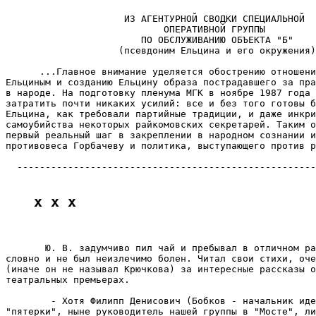
                                                       
                     ИЗ АГЕНТУРНОЙ СВОДКИ СПЕЦИАЛЬНОЙ

                            ОПЕРАТИВНОЙ ГРУППЫ

                        ПО ОБСЛУЖИВАНИЮ ОБЪЕКТА "Б"

                    (псевдоним Ельцина и его окружения)
      ...Главное внимание уделяется обострению отношени
Ельциным и созданию Ельцину образа пострадавшего за пра
в народе. На подготовку пленума МГК в ноябре 1987 года 
затратить почти никаких усилий: все и без того готовы б
Ельцина, как требовали партийные традиции, и даже инкри
самоубийства некоторых райкомовских секретарей. Таким о
первый реальный шаг в закреплении в народном сознании и
противовеса Горбачеву и политика, выступающего против р
  -----------------------------------------------------
x x x
       Ю. В. задумчиво пил чай и пребывал в отличном ра
словно и не был неизлечимо болен. Читал свои стихи, оче
(иначе он не называл Крючкова) за интересные рассказы о
театральных премьерах.

        - Хотя Филипп Денисович (Бобков - начальник иде
"пятерки", ныне руководитель нашей группы в "Мосте", ли