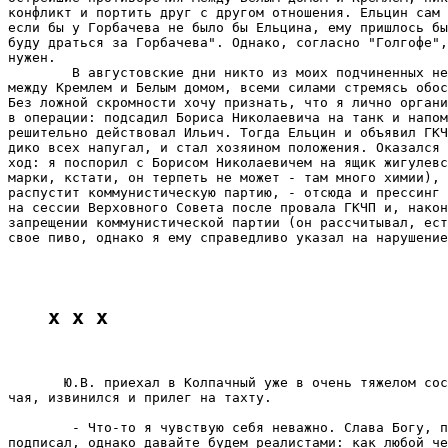
конфликт и портить друг с другом отношения. Ельцин сам 
если бы у Горбачева не было бы Ельцина, ему пришлось бы
буду драться за Горбачева". Однако, согласно "Голгофе",
нужен.

        В августовские дни никто из моих подчиненных не
между Кремлем и Белым домом, всеми силами стремясь обос
Без ложной скромности хочу признать, что я лично органи
в операции: подсадил Бориса Николаевича на танк и напом
решительно действовал Ильич. Тогда Ельцин и объявил ГКЧ
дико всех напугал, и стал хозяином положения. Оказался 
ход: я поспорил с Борисом Николаевичем на ящик жигулевс
марки, кстати, он терпеть не может - там много химии), 
распустит коммунистическую партию, - отсюда и прессинг 
на сессии Верховного Совета после провала ГКЧП и, након
запрещении коммунистической партии (он рассчитывал, ест
свое пиво, однако я ему справедливо указал на нарушение
x x x
       Ю.В. приехал в Колпачный уже в очень тяжелом сос
чая, извинился и прилег на тахту.

        - Что-то я чувствую себя неважно. Слава Богу, п
подписал, однако давайте будем реалистами: как любой че