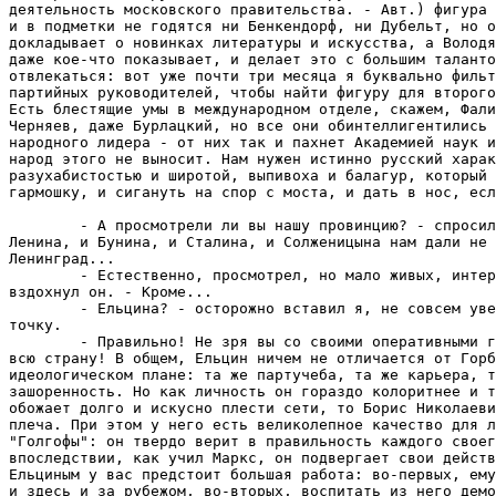
деятельность московского правительства. - Авт.) фигура 
и в подметки не годятся ни Бенкендорф, ни Дубельт, но о
докладывает о новинках литературы и искусства, а Володя
даже кое-что показывает, и делает это с большим таланто
отвлекаться: вот уже почти три месяца я буквально фильт
партийных руководителей, чтобы найти фигуру для второго
Есть блестящие умы в международном отделе, скажем, Фали
Черняев, даже Бурлацкий, но все они обинтеллигентились 
народного лидера - от них так и пахнет Академией наук и
народ этого не выносит. Нам нужен истинно русский харак
разухабистостью и широтой, выпивоха и балагур, который 
гармошку, и сигануть на спор с моста, и дать в нос, есл
        - А просмотрели ли вы нашу провинцию? - спросил
Ленина, и Бунина, и Сталина, и Солженицына нам дали не 
Ленинград...

        - Естественно, просмотрел, но мало живых, интер
вздохнул он. - Кроме...

        - Ельцина? - осторожно вставил я, не совсем уве
точку.

        - Правильно! Не зря вы со своими оперативными г
всю страну! В общем, Ельцин ничем не отличается от Горб
идеологическом плане: та же партучеба, та же карьера, т
зашоренность. Но как личность он гораздо колоритнее и т
обожает долго и искусно плести сети, то Борис Николаеви
плеча. При этом у него есть великолепное качество для л
"Голгофы": он твердо верит в правильность каждого своег
впоследствии, как учил Маркс, он подвергает свои действ
Ельциным у вас предстоит большая работа: во-первых, ему
и здесь и за рубежом, во-вторых, воспитать из него демо