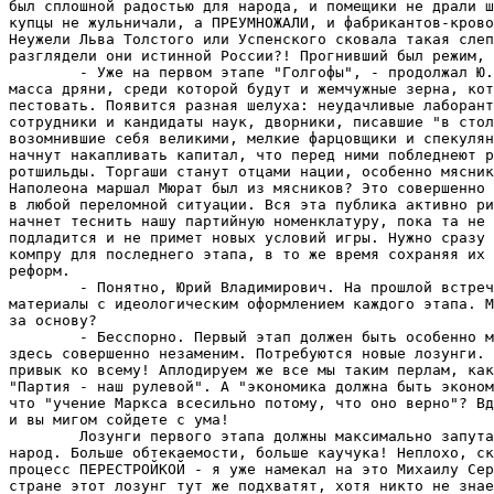
был сплошной радостью для народа, и помещики не драли ш
купцы не жульничали, а ПРЕУМНОЖАЛИ, и фабрикантов-крово
Неужели Льва Толстого или Успенского сковала такая слеп
разглядели они истинной России?! Прогнивший был режим, 
        - Уже на первом этапе "Голгофы", - продолжал Ю.
масса дряни, среди которой будут и жемчужные зерна, кот
пестовать. Появится разная шелуха: неудачливые лаборант
сотрудники и кандидаты наук, дворники, писавшие "в стол
возомнившие себя великими, мелкие фарцовщики и спекулян
начнут накапливать капитал, что перед ними побледнеют р
ротшильды. Торгаши станут отцами нации, особенно мясник
Наполеона маршал Мюрат был из мясников? Это совершенно 
в любой переломной ситуации. Вся эта публика активно ри
начнет теснить нашу партийную номенклатуру, пока та не 
подладится и не примет новых условий игры. Нужно сразу 
компру для последнего этапа, в то же время сохраняя их 
реформ.

        - Понятно, Юрий Владимирович. На прошлой встреч
материалы с идеологическим оформлением каждого этапа. М
за основу?

        - Бесспорно. Первый этап должен быть особенно м
здесь совершенно незаменим. Потребуются новые лозунги. 
привык ко всему! Аплодируем же все мы таким перлам, как
"Партия - наш рулевой". А "экономика должна быть эконом
что "учение Маркса всесильно потому, что оно верно"? Вд
и вы мигом сойдете с ума!

        Лозунги первого этапа должны максимально запута
народ. Больше обтекаемости, больше каучука! Неплохо, ск
процесс ПЕРЕСТРОЙКОЙ - я уже намекал на это Михаилу Сер
стране этот лозунг тут же подхватят, хотя никто не знае