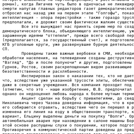
роман), когда Лигачев чуть было в одночасье не ликвидир
смерти напугав главных редакторов газет демократической
отбросил нас назад уже на первом этапе "Голгофы", показ
интеллигенция - опора перестройки - также гораздо трусл
предполагали, и дорожит своим фактически жалким существ
        Все это вынуждает нас принять серию мер по созд
демократического блока, объединяющего интеллигенцию, уж
зараженную идеями "оттепели", прежде всего свободой пер
(предполагается, за государственный счет), и подготовле
КГБ уголовные круги, уже развернувшие бурную деятельнос
СП.

        Проведены также важные вербовки в СМИ, необходи
обработки населения, на телевидении созданы деструктивн
"Взгляд", "До и после полуночи" и другие, подготовлены 
Гурнов, Ростов, своим раскрепощенным видом развивающие 
безответственности и расхлябанности.

        Инспирирован закон о наказании тех, кто не дает
что, вследствие уже указанной трусости элиты, обеспечив
даже в секретные учреждения. Вся компания проходит под 
(отметим, что это - наше изобретение, Ю.В. предпочитал 
однако он недооценил любовь народа к более мутным терми
        Акцент сделан на борьбу с привилегиями, до свед
Николаевича через Чазова доведена информация, что в кре
его собираются отравить, вследствие чего он перешел в р
изменена его линия на езду в общественном транспорте, к
вариант, Ельцину выделены деньги на покупку "Волги". Ор
автомобильная авария при нахождении в салоне машины Бор
этой основе распущены слухи о покушении, которое подгот
Противоречия в коммунистической партии доведены до пред