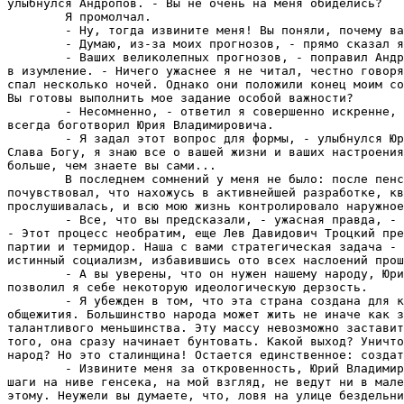
улыбнулся Андропов. - Вы не очень на меня обиделись?

        Я промолчал.

        - Ну, тогда извините меня! Вы поняли, почему ва
        - Думаю, из-за моих прогнозов, - прямо сказал я
        - Ваших великолепных прогнозов, - поправил Андр
в изумление. - Ничего ужаснее я не читал, честно говоря
спал несколько ночей. Однако они положили конец моим со
Вы готовы выполнить мое задание особой важности?

        - Несомненно, - ответил я совершенно искренне, 
всегда боготворил Юрия Владимировича.

        - Я задал этот вопрос для формы, - улыбнулся Юр
Слава Богу, я знаю все о вашей жизни и ваших настроения
больше, чем знаете вы сами...

        В последнем сомнений у меня не было: после пенс
почувствовал, что нахожусь в активнейшей разработке, кв
прослушивалась, и всю мою жизнь контролировало наружное
        - Все, что вы предсказали, - ужасная правда, - 
- Этот процесс необратим, еще Лев Давидович Троцкий пре
партии и термидор. Наша с вами стратегическая задача - 
истинный социализм, избавившись ото всех наслоений прош
        - А вы уверены, что он нужен нашему народу, Юри
позволил я себе некоторую идеологическую дерзость.

        - Я убежден в том, что эта страна создана для к
общежития. Большинство народа может жить не иначе как з
талантливого меньшинства. Эту массу невозможно заставит
того, она сразу начинает бунтовать. Какой выход? Уничто
народ? Но это сталинщина! Остается единственное: создат
        - Извините меня за откровенность, Юрий Владимир
шаги на ниве генсека, на мой взгляд, не ведут ни в мале
этому. Неужели вы думаете, что, ловя на улице бездельни