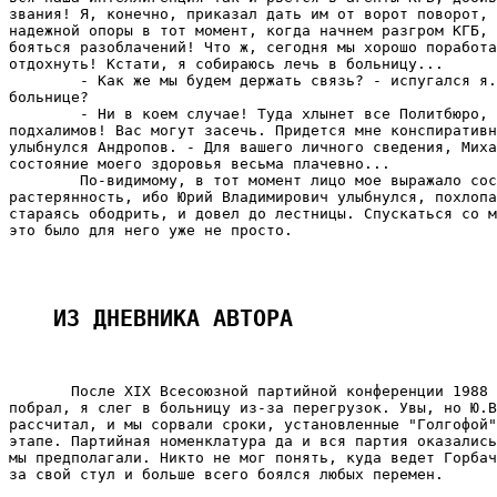
звания! Я, конечно, приказал дать им от ворот поворот, 
надежной опоры в тот момент, когда начнем разгром КГБ, 
бояться разоблачений! Что ж, сегодня мы хорошо поработа
отдохнуть! Кстати, я собираюсь лечь в больницу...

        - Как же мы будем держать связь? - испугался я.
больнице?

        - Ни в коем случае! Туда хлынет все Политбюро, 
подхалимов! Вас могут засечь. Придется мне конспиративн
улыбнулся Андропов. - Для вашего личного сведения, Миха
состояние моего здоровья весьма плачевно...

        По-видимому, в тот момент лицо мое выражало сос
растерянность, ибо Юрий Владимирович улыбнулся, похлопа
стараясь ободрить, и довел до лестницы. Спускаться со м
это было для него уже не просто.

ИЗ ДНЕВНИКА АВТОРА
       После XIX Всесоюзной партийной конференции 1988 
побрал, я слег в больницу из-за перегрузок. Увы, но Ю.В
рассчитал, и мы сорвали сроки, установленные "Голгофой"
этапе. Партийная номенклатура да и вся партия оказались
мы предполагали. Никто не мог понять, куда ведет Горбач
за свой стул и больше всего боялся любых перемен.
