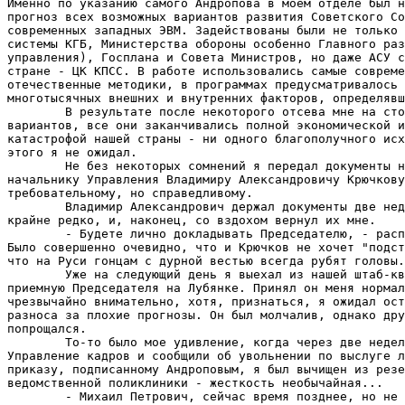
Именно по указанию самого Андропова в моем отделе был н
прогноз всех возможных вариантов развития Советского Со
современных западных ЭВМ. Задействованы были не только 
системы КГБ, Министерства обороны особенно Главного раз
управления), Госплана и Совета Министров, но даже АСУ с
стране - ЦК КПСС. В работе использовались самые совреме
отечественные методики, в программах предусматривалось 
многотысячных внешних и внутренних факторов, определявш
        В результате после некоторого отсева мне на сто
вариантов, все они заканчивались полной экономической и
катастрофой нашей страны - ни одного благополучного исх
этого я не ожидал.

        Не без некоторых сомнений я передал документы н
начальнику Управления Владимиру Александровичу Крючкову
требовательному, но справедливому.

        Владимир Александрович держал документы две нед
крайне редко, и, наконец, со вздохом вернул их мне.

        - Будете лично докладывать Председателю, - расп
Было совершенно очевидно, что и Крючков не хочет "подст
что на Руси гонцам с дурной вестью всегда рубят головы.

        Уже на следующий день я выехал из нашей штаб-кв
приемную Председателя на Лубянке. Принял он меня нормал
чрезвычайно внимательно, хотя, признаться, я ожидал ост
разноса за плохие прогнозы. Он был молчалив, однако дру
попрощался.

        То-то было мое удивление, когда через две недел
Управление кадров и сообщили об увольнении по выслуге л
приказу, подписанному Андроповым, я был вычищен из резе
ведомственной поликлиники - жесткость необычайная...

        - Михаил Петрович, сейчас время позднее, но не 