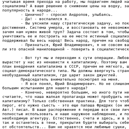
учитывая время прихода на работу, мы подвигнем людей на
социализма? А ваше решение о снижении цены на водку, за
популярность в народе...

        - Цинично? - спросил Андропов, улыбаясь.

        - Да! - воспалился я.

        - Вы уяснили нашу стратегическую задачу, но пок
достижения. Система умерла, и восстановить ее невозможн
зачем нам нужен живой труп? Задача состоит в том, чтобы
уничтожить ее и построить на ее месте истинный социализ
поддерживал бы весь народ! Весь народ, причем на свобод
        - Признаться, Юрий Владимирович, я не совсем ва
ли это опасной маниловщиной - поверить в социалистическ
        - Вот тут мы и переходим к сути операции. Любов
вырастет у нас из ненависти к капитализму. Поэтому вам 
план внедрения капитализма в СССР, причем не мягкого, ш
социал-демократического типа. Мы должны ввергнуть стран
необузданный капитализм, где царит закон джунглей.

        Председатель внимательно посмотрел на меня.

        - Я все понял, Юрий Владимирович. Но не слишком
большим испытанием для нашего народа?

        - Конечно, невероятно большим, но иного пути не
считаете, что наша жалкая пропаганда может пробудить не
капитализму? Только собственная практика. Для того чтоб
пирог, его нужно съесть - это еще папаша Фридрих (он им
Авт.) писал. В ваше распоряжение я передаю все свои лич
полностью использовать и наше наружное наблюдение, и по
необходимую агентуру. Естественно, счета и здесь, и в з
так и останетесь в тени, прикрытия будете выбирать себе
от обстоятельств... Вам не нравятся мои любимые сушки, 