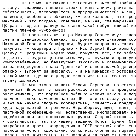
        Но не мог же Михаил Сергеевич с высокой трибуны
страну: товарищи, давайте строить капитализм, рвите на 
собственность, превращайтесь в предпринимателей! А они,
понимали, особенно в обкомах, им все казалось, что пред
мечтаний - это госдача, спецпаек, машина, спецмедицина 
ЦК раз в год за границу на съезд какой-нибудь вшивой ко
партии племени мумбо-юмбо!

        Не призывать же тогда Михаилу Сергеевичу: товар
счета в швейцарских банках, построите себе шикарные соб
Николиной Горе и в Калифорнии, будете направлять своих 
покупать им квартиры в Париже и Нью-Йорке! Ваши жены бу
Цюриху с кредитными карточками, покупать все, что забла
отдыхать вы будете целыми семьями, с внуками и правнука
комфортабельных, но безвкусных цэковских и совминовских
из-за вездесущего глаза "девятки" и с незнакомой девице
опасно - выгонят за аморалку, - а на Канарских островах
отелей мира, где кого угодно можно иметь на всю ночь за
тысячу долларов!

        Не мог этого заявить Михаил Сергеевич по естест
причинам. Впрочем, в нашем раскладе этого и не предусма
рассчитывали, что партийная публика уловит намеки и под
должное только комсомольцам из ЦК - они-то сразу усекли
и тут же начали плодить кооперативы, совместные предпри
куда надо партийные денежки. Неразбериху, шум, гвалт, в
партийной конференции мы, естественно, инспирировали не
задействованы все оперативные группы. С одной стороны, 
- боязливость: так, по нашему заданию Попов, Бунич, Ста
разработали проект возрождения в СССР частной собственн
последний момент сдрейфили, боясь исключения из партии.
кричал, что неизвестно, где приземлится самолет перестр