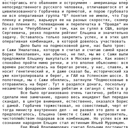
восторгаюсь его обаянием и остроумием - американцы впер
непосредственного русского человека, отличавшегося от и
цивилизованного Горбачева и прямотой, и порою грубовато
ни вся оперативная группа "Б" понятия не имели, что Гор
пленку и решил, варьируя ее на разных скоростях, скомпр
Показ пленки по телевидению и перепечатка в "Правде" ин
из газеты "Репубблика" о том, как он гулял в США, вопре
Сергеевича, резко подняли рейтинг Ельцина и значительно
задачу. Оставалось только закрепить успех, и в этих цел
оперативная комбинация, в которой довелось участвовать 
        Дело было на подмосковной даче, нас было трое: 
и Сажи Умалатова, которую я считал и считаю самой краси
Борис Николаевич, как обычно, не пил, мы же с Сажи выпи
предложили Ельцину выкупаться в Москве-реке. Как извест
спокойно пройти мимо речки, и это вполне объяснимо: вся
времен располагалась на берегах речек, у нас, славян, ж
носит генетический и, я даже сказал бы, исторический ха
уже контролировала и берег, и ГАИ на Успенском шоссе. Б
полотенце, мы с Сажи обнялись, затянули "Подмосковные в
отправились на берег. Тут я разделся донага, поскольку 
незаметно фонариком своим ребятам и сиганул с моста в р
        Все было организовано очень тактично, ребята по
сделали мне замечание, однако весь инцидент был передан
скандал, в центре внимания, естественно, оказался Борис
с дамой. Горбачев торжествовал, но совестливый, черт ег
тогда министр внутренних дел - не развил это дело и не 
предполагалось, Ельцина (вместе с Сажи) в вытрезвитель,
чистоплюйством подорвав всю комбинацию. Но успех все же
сознании народном Ельцин стал истинным Ильей Муромцем.

        Еще Юрий Владимирович считал большим достоинств