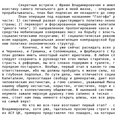
        Секретные встречи с Юрием Владимировичем я имел
воистину самого печального дня в моей жизни, - операция
прорабатывалась, план был подписан им незадолго до смер
        План операции под кодовым названием "Голгофа" р
части: 1) системный развал существующего политико-эконо
страны; 2) переворот и форсированное внедрение капитали
"дикого типа"; 3) направленное пролонгирование хаоса и 
средства мобилизации озверевших масс на борьбу с власть
социалистическими лозунгами; 4) социалистическая револю
всем народом, радикальная аннигиляция компрадорской бур
нею политико-экономических структур.

        - Конечно, я мог бы уже сейчас раскидать всех у
и Черненко, и Гришина, и Соломенцева, и Щербицкого с Ку
план должен иметь некоторый налет идиотизма. В любом сл
следует сохранить в руководстве этих милых старичков, э
страсть к реформам, мы его словно подержим в туалете, г
порядком постарался. Вообще, первый этап в каком-то смы
ответственным, ибо мы должны пробудить к жизни силы, ко
в глубокое подполье. По сути дела, чем отличается социа
Капитализм, провозглашая свободу и демократию, дает вол
человеческим инстинктам, а гомо сапиенс, уважаемый Миха
нашему общему несчастью, корыстен, эгоистичен, подл и с
способен к коллективному общежитию. В нынешней системе 
неумело зажали мерзкую душонку гомо сапиенс в тисках - 
мне, стоит нам лишь немного открыть шлюзы, как все дерь
на самый верх!

        - Но кто же все-таки возглавит первый этап? - с
Владимировича, хотя уже, тщательно просмотрев строго се
из АСУ ЦК, примерно представлял тех лошадок, на которых