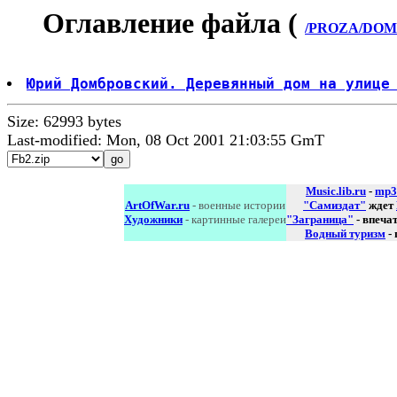
Оглавление файла (
/PROZA/DOMB
Юрий Домбровский. Деревянный дом на улице
Size: 62993 bytes
Last-modified: Mon, 08 Oct 2001 21:03:55 GmT
Music.lib.ru
-
mp3
ArtOfWar.ru
- военные истории
"Самиздат"
ждет
Художники
- картинные галереи
"Заграница"
- впеча
Водный туризм
-