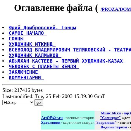
Оглавление файла (
/PROZA/DOMB
Юрий Домбровский. Гонцы
САМОЕ НАЧАЛО 
ГОНЦЫ 
ХУДОЖНИК ИТКИНД 
ВСЕВОЛОД ВЛАДИМИРОВИЧ ТЕЛЯКОВСКИЙ - ТЕАТР
ХУДОЖНИК КАЛМЫКОВ 
АБЫЛХАН КАСТЕЕВ - ПЕРВЫЙ ХУДОЖНИК-КАЗАХ 
ЧЕЛОВЕК С ПЛАНЕТЫ ЗЕМЛЯ 
ЗАКЛЮЧЕНИЕ 
КОММЕНТАРИИ 
Size: 217416 bytes
Last-modified: Tue, 25 Feb 2003 15:39:30 GmT
Music.lib.ru
-
mp3
ArtOfWar.ru
- военные истории
"Самиздат"
ждет
Художники
- картинные галереи
"Заграница"
- впеча
Водный туризм
-