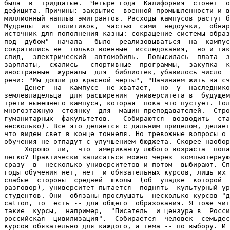
была  в  тридцатые.  Четыре года  Калифорния  стонет  о
дефицита. Причины: закрытие  военной промышленности и в
миллионный наплыв эмигрантов. Расходы кампусов растут б
Мудрецы  из  политиков,  частью  сами  недоучки,  обнар
источник для пополнения казны: сокращение системы образ
под  дубом"  начала   было  реализовываться  на  кампус
сократились не  только военные  исследования,  но и так
спид,  электрический  автомобиль.  Повысилась  плата  з
зарплаты,  сжались   спортивные  программы,  закупка  к
иностранные  журналы  для  библиотек, убавилось число  
речи: "Мы дошли до красной черты", "Начинаем жить за сч
     Денег  на  кампусе  не хватает,  но  у  наследнико
землевладельца  для расширения  университета в  будущем
трети нынешнего кампуса, которая  пока что пустует. Тол
многоэтажную  стоянку  для  машин преподавателей.  Стро
гуманитарных  факультетов.   Собираются  возводить  ста
несколько). Все это делается с дальним прицелом, делает
что виден свет в конце тоннеля. Но тревожные вопросы о 
обучения не отпадут с улучшением бюджета. Скорее наобор
     Хорошо  ли,  что  американцу любого возраста  попа
легко? Практически записаться можно через  компьютерную
сразу  в  несколько университетов и потом  выбирают. Сп
годы обучения нет, нет  и обязательных курсов, лишь их 
слабые  стороны  средней  школы  (об  упадке  которой  
разговор), университет пытается  поднять  культурный ур
студентов. Они  обязаны прослушать  несколько курсов "д
cation, то  есть -- для общего  образования. Я тоже чит
такие  курсы,  например,  "Писатель  и цензура в  Росси
российская  цивилизация".  Собирается  человек  семьдес
курсов обязательно для каждого, а тема -- по выбору. И 