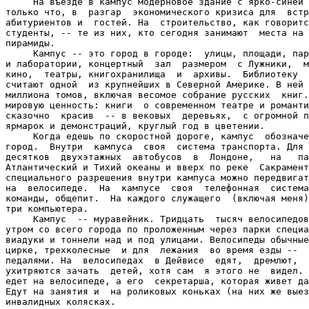
     На въезде в кампус модерновое здание с ярко-синей 
только что, в  разгар  экономического кризиса для  встр
абитуриентов и  гостей. На  строительство, как говоритс
студенты, -- те из них, кто сегодня занимают  места на 
пирамиды.

     Кампус -- это город в городе:  улицы, площади, пар
и лаборатории, концертный  зал  размером  с Лужники,  м
кино,  театры, книгохранилища  и  архивы.  Библиотеку  
считают одной  из крупнейших в Северной Америке. В ней 
миллиона томов, включая весомое собрание русских  книг.
мировую ценность: книги  о современном театре и романти
сказочно  красив  -- в вековых  деревьях,  с огромной п
ярмарок и демонстраций, круглый год в цветении.

     Когда едешь по скоростной дороге, кампус  обозначе
город.  Внутри  кампуса  своя  система транспорта. Для 
десятков  двухэтажных  автобусов  в  Лондоне,   на   па
Атлантический и Тихий океаны и вверх по реке  Сакрамент
специального разрешения внутри кампуса можно передвигат
на  велосипеде.  На  кампусе  своя  телефонная  система
команды, общепит.  На каждого служащего  (включая меня)
три компьютера.

     Кампус  -- муравейник. Тридцать  тысяч велосипедов
утром со всего города по проложенным через парки специа
виадуки и тоннели над и под улицами. Велосипеды обычные
цирке, трехколесные  и для  лежания  во время езды --  
педалями. На  велосипедах  в Дейвисе  едят,  дремлют,  
ухитряются зачать  детей, хотя сам  я этого не  видел. 
едет на велосипеде, а его  секретарша, которая живет да
Едут на занятия и  на роликовых коньках (на них же выез
инвалидных колясках.
