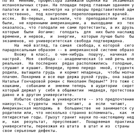
По их  мнению, профессора занижали оценки на  экзаменах
испаноязычных стран. На площади перед главным зданием у
палатки и в них, несмотря на уговоры представителей адм
естественно,  под контролем  переполошившихся врачей.  
иссяк.  Во-первых,  выяснили, что  преподаватели  испан
были,  не коренными американцами, а  выходцами  из  тех
оказалось, что голодали не сами протестанты, а их друзь
которые  были  йогами:  голодать  для  них было наслажд
времени, и нервов,  и  энергии,  которые лучше было  бы
экзаменов, но университетская свобода подтверждена.

     На  мой взгляд, та самая  свобода, к которой  сего
парадоксальным образом -- в американской системе образо
     Вхожу  в класс,  о чем-нибудь  пошучу,  начиная  л
настрой.  Моя  свобода -- академическая (о ней речь впе
реальная.  На последних  рядах расположились  голодные,
слушают и кушают. Впереди, прямо передо  мной, студентк
родила, вытащила грудь  и кормит младенца,  чтобы молча
плачем. Покормив и все еще держа рукой грудь, она задае
Натальи Гончаровой роман с Николаем Первым?" Это тоже с
кошками,  собаками и  змеями теперь  в аудитории  сидет
который держал у  себя в общежитии  медведя, протестова
давно и в другом университете.

     Избыток свободы в университете -- это предпочтение
наизусть.  Студенты  мало  читают,  а  если  читают,   
Американская молодежь  в  большинстве  не занимается су
родители или, что несколько странно вспоминать,  как  м
пятидесятые годы. Грызут гранит науки по-настоящему нед
и,  как  результат,  преуспевают.  Поощряемая  практика
университеты, переезжая из штата  в штат и из  страны  
свои серьезные дефекты.
