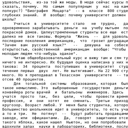
удовольствия,  из-за той же моды. В моде сейчас курсы п
сказать, почему.  Но  самым  популярным  у  нас  на кам
попкурс?) "Биография  Моцарта"  -- в  классе  800 студе
глубоких знаний.  И  вообще: почему университет должен 
школы?

     Учиться  в  университете  стало   не  трудно,   да
одновременно зарабатывать  деньги  на  учебу мытьем  по
покраской домов. Целеустремленные студенты все еще  ест
далеко не  все таковы. Формула  "Жизнь  --  для удоволь
последние поколения американцев,  что  грозит деградаци
"Зачем  вам  русский  язык?"   --   девушка  на  собесе
открытостью, свойственной  американцам  вообще: "Чтобы 
молодым людям что-нибудь эдакое".

     Читаю общеобразовательный курс и вижу там и сям ту
ничего не интересно. Их будущая оценка написана у них н
такова:  34  процента  поступивших  в университет  студ
течение первых  двух  лет. Не вытягивают. На 22 900 сту
много. Но я преподавал в Техасском  университете  -- та
отсев 40 процентов.

     Для  тотальной  системы  образования, которая  был
такое немыслимо. Это  выброшенные  государством  деньги
конвейера роты врачей  и  батальоны  инженеров. Здесь  
учатся  просто  так,  без  цели,  чтобы  провести время
профессия,  и  они  хотят  ее  сменить.  Третьи  приход
кругозор. Возраст любой. У  меня была студентка, которо
Большинство школьников идет в университеты, то есть уча
а то и три.  Не  потянут  --  будут работать продавцами
заводе, или  официантами.  Да,  говорят  защитники отсе
такого яблока, какое нашел  Ньютон, но они попробовали 
вдохнули запах  науки в лабораториях, библиотеке, послу