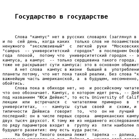
Государство в государстве
     Слова "кампус" нет в русских словарях (заглянул в 
и по  сей день, когда каких  только слов не позаимствов
ненужного  "эксклюзивный"  с  легкой  руки  "Московских
"campus  -- университетский  городок"  в последнем Оксф
года  плохой,  потому что  университетский городок -- э
кампуса, а кампус  -- только сердцевина такого города. 
тоже не раскрывает сути кампуса: это в основном общежит
     А нет слова  кампус в жизни  бывшей в  употреблени
планеты потому, что нет пока такой реалии. Без слова "к
важнейшую часть американской, а  в будущем, несомненно,
обойтись.

     Слова пока в обиходе нет, но  и российскому читате
что оно обозначает. Кампус, о котором идет речь, -- Дей
под названием "ЮСи Дейвис", то есть University of Calif
лекции  или  встречался  с  читателями  примерно  в   т
университетах,  --  кампусы  сутью  своей  и  схожи, и 
типичности  Дейвиса  говорит  то,  что  он не  лучший  
последний: он в числе первых сорока  американских кампу
двух тысяч двухсот. К тому же из недавнего исследования
по ряду параметров входит в  группу из  пяти наиболее п
будущего развития: ему есть куда расти.

     На берегу Тихого океана лежит  тарелка -- долина, 