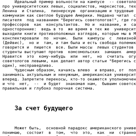
     Идеальный пример вольности на кампусе  -- советоло
про университетских левых, социалистов, марксистов, тех
Ленина  и Сталина,  пионерскую  организацию и трудовые 
коммунизм как светлое будущее Америки. Недавно читал  с
писателя  под названием "Берегись советологов!", где го
профессоров  как  консультантов.  Но и  название, и  са
односторонние:  ведь в то  же время в тех же  университ
выходили книги противоположных взглядов, которые мы в М
конспектировали  по  ночам.  Были  кампусы  с  левизной
(Дейвис),  но и  там, и там была и есть свобода полемик
говорится и  пишется  все. Были массы  левых студентов 
студенты выступают против  комсомольских  замашек  амер
Нравится  это  кому-нибудь  или  нет,  но  считать  огу
советологов левыми, как делает автор статьи "Берегись с
один), несправедливо.

     Чудесным образом, качаясь влево  и вправо, от  пол
занимаясь актуальным и ненужным, американская университ
вперед. Запретите перекосы, кто-то окажется уполномочен
и что  нет,  --  и будет  знакомая нам,  бывшим советск
правильная и глубоко порочная система.

За счет будущего
     Может быть,  основной парадокс американского униве
понимаю,  состоит  в  том,  что  это,  как  ни  странно