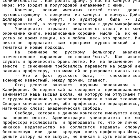
сочинительства". Как делать драму, у нас на кампусе уча
мира: это входит в полугодовой ангажемент с ними.

     Конечно,   лекции  именитых  гостей  стоят   дорог
путешествующему  с лекциями  из кампуса  в кампус, Дейв
долларов  за  50   минут.  Но  аудитория   была  --  12
преподавателей, а очереди с вопросами к двум микрофонам
     Университет  отрывает  писателя от стола  и от ком
окончание книги, незаписанные хорошие  мысли (а  их не 
устно во время лекции, но я люблю  весь это процесс. Ин
никто не  предлагает  вам  программ  курсов лекций  и  
тематика и новые подходы.

     На   семинаре  по   русскому   фольклору   анализи
отечественное  выражение  со словом "мать".  Как  извес
слушать и произносить брань легко. Но  на письменном  э
вместе  с синонимами требовалось перевести на родной ан
заявила профессору, что мама ей не разрешает писать так
     -- Это  ж  факт  русского  быта,  --  спокойно воз
всемирно известный, между прочим, славист.

     Отец  девочки  оказался   крупным  чиновником  в  
Калифорния. Он поднял хай на солидном и  принципиальном
занимается наша высшая школа, на которую мы отпускаем т
с трудом вырванные у налогоплательщика в такие экономич
Скандал кончился ничем, ибо профессор, не оправдываясь,
магических слова: академическая свобода.

     Свобода, которая в данном контексте именуется акад
на  первом  месте.  Администрация  университета  не  мо
профессора исследовать  и преподавать то, что он лично 
никакое  издательство  не  согласится  издавать  спорну
бесполезную  или  даже  вредную  книгу профессора Икса,
деньги автору на ее выпуск, не вникая в суть излагаемых