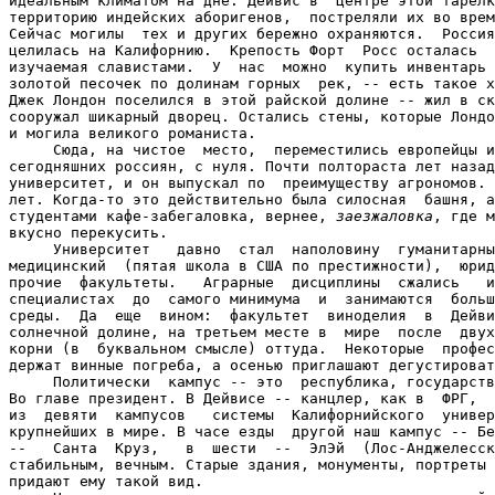
идеальным климатом на дне. Дейвис в  центре этой тарелк
территорию индейских аборигенов,  постреляли их во врем
Сейчас могилы  тех и других бережно охраняются.  Россия
целилась на Калифорнию.  Крепость Форт  Росс осталась  
изучаемая славистами.  У  нас  можно  купить инвентарь 
золотой песочек по долинам горных  рек, -- есть такое х
Джек Лондон поселился в этой райской долине -- жил в ск
сооружал шикарный дворец. Остались стены, которые Лондо
и могила великого романиста.

     Сюда, на чистое  место,  переместились европейцы и
сегодняшних россиян, с нуля. Почти полтораста лет назад
университет, и он выпускал по  преимуществу агрономов. 
лет. Когда-то это действительно была силосная  башня, а
студентами кафе-забегаловка, вернее, 
заезжаловка
, где м
вкусно перекусить.

     Университет   давно  стал  наполовину  гуманитарны
медицинский  (пятая школа в США по престижности),  юрид
прочие  факультеты.   Аграрные  дисциплины  сжались   и
специалистах  до  самого минимума  и  занимаются  больш
среды.  Да  еще  вином:  факультет  виноделия  в  Дейви
солнечной долине, на третьем месте в  мире  после  двух
корни (в  буквальном смысле) оттуда.  Некоторые  профес
держат винные погреба, а осенью приглашают дегустироват
     Политически  кампус -- это  республика, государств
Во главе президент. В Дейвисе -- канцлер, как в  ФРГ,  
из  девяти  кампусов   системы  Калифорнийского  универ
крупнейших в мире. В часе езды  другой наш кампус -- Бе
--   Санта  Круз,   в  шести  --  ЭлЭй  (Лос-Анджелесск
стабильным, вечным. Старые здания, монументы, портреты 
придают ему такой вид.
