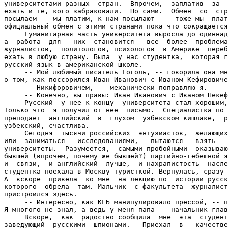
университетами разных  стран.  Впрочем,  заплатив  за  
ехать и те, кого забраковали.  Но сами.  Обмен  со  стр
посылаем -- мы платим, к нам посылают  -- тоже мы  плат
официальный обмен с этими странами пока что сокращается
     Гуманитарная часть университета выросла до одиннад
а  работа  для   них  становится   все  более  проблема
журналистов,  политологов, психологов  в Америке  переб
ехать в любую страну. Была  у нас студентка,  которая г
русский язык в американской школе.

     -- Мой любимый писатель Гоголь, -- говорила она мн
о том, как поссорился Иван Иванович с Иваном Кефировиче
     -- Никифоровичем, -- механически поправляю я.

     -- Конечно, вы правы: Иван Иванович с Иваном Некеф
     Русский  у нее к концу  университета стал хорошим,
Только что  я получил от нее  письмо.  Специалистка по 
преподает  английский  в  глухом  узбекском кишлаке,  р
узбекский, счастлива.

     Сегодня  тысячи российских  энтузиастов,  желающих
или  заниматься   исследованиями,   пытаются   взять   
университеты.  Разумеется,  самыми пробойными  оказываю
бывшей (впрочем, почему же бывшей?) партийно-гебешной э
и  связи,  и английский  лучше,  и нахрапистость  насле
студентка поехала в Москву туристкой. Вернулась, сразу 
А  вскоре  привела  ко мне  на лекцию по  истории русск
которого  обрела  там. Мальчик  с факультета  журналист
пристроился здесь.

     -- Интересно, как КГБ манипулировало прессой, -- п
Я многого не знал, а ведь у меня папа -- начальник глав
     Вскоре,  как  радостно сообщила  мне  эта  студент
заведующий  русскими  шпионами.   Приехал  в   качестве