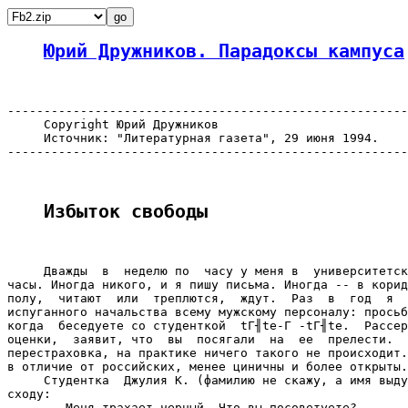
Юрий Дружников. Парадоксы кампуса
-------------------------------------------------------
     Copyright Юрий Дружников

     Источник: "Литературная газета", 29 июня 1994.

-------------------------------------------------------
Избыток свободы
     Дважды  в  неделю по  часу у меня в  университетск
часы. Иногда никого, и я пишу письма. Иногда -- в корид
полу,  читают  или  треплются,  ждут.  Раз  в  год  я  
испуганного начальства всему мужскому персоналу: просьб
когда  беседуете со студенткой  tГ╢te-Г -tГ╢te.  Рассер
оценки,  заявит, что  вы  посягали  на  ее  прелести.  
перестраховка, на практике ничего такого не происходит.
в отличие от российских, менее циничны и более открыты.

     Студентка  Джулия К. (фамилию не скажу, а имя выду
сходу:

     -- Меня трахает черный. Что вы посоветуете?
