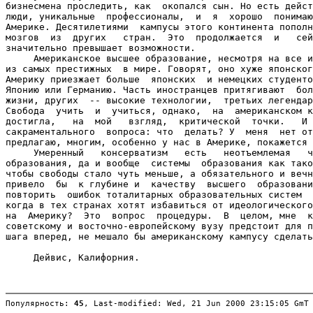
бизнесмена проследить, как  окопался сын. Но есть дейст
люди, уникальные  профессионалы,  и  я  хорошо  понимаю
Америке. Десятилетиями  кампусы этого континента пополн
мозгов  из  других   стран.  Это  продолжается  и   сей
значительно превышает возможности.

     Американское высшее образование, несмотря на все и
из самых престижных  в мире. Говорят, оно хуже японског
Америку приезжает больше  японских  и немецких студенто
Японию или Германию. Часть иностранцев притягивают  бол
жизни, других  -- высокие технологии,  третьих легендар
Свобода  учить  и  учиться, однако,  на  американском к
достигла,   на  мой   взгляд,  критической  точки.   И 
сакраментального  вопроса: что  делать? У  меня  нет от
предлагаю, многим, особенно у нас в Америке, покажется 
     Умеренный   консерватизм   есть   неотъемлемая   ч
образования, да и вообще  системы  образования как тако
чтобы свободы стало чуть меньше, а обязательного и вечн
привело  бы  к глубине и  качеству  высшего  образовани
повторить  ошибок тоталитарных образовательных систем  
когда в тех странах хотят избавиться от идеологического
на  Америку?  Это  вопрос  процедуры.  В  целом, мне  к
советскому и восточно-европейскому вузу предстоит для п
шага вперед, не мешало бы американскому кампусу сделать
     Дейвис, Калифорния.

Популярность: 
45