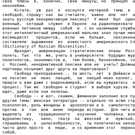
свои  плюсы  и,  конечно,  свои  минусы, но  принцип  а
неколебим.

     Кстати,  уж  раз  я  коснулся  матерной  темы  в  
свободой, спрошу: как  вы считаете,  важно  или  нет  а
знать русскую ненормативную лексику?  У меня  был  один
военный,  который  служил  в Европе  на радиоперехвате 
военных летчиков между  собой  и  с их наземными служба
этот интеллигентный американский мальчик знал лучше мен
восемьдесят   процентов,  если  не  больше,   лексикона
составляли  выражения  из  известного  американского Сл
(Dictionary of Russian Obscenities).

     Выходит,  американцам  стратегические  планы  Росс
понять. Так  что  же, учить в университете  будущих жур
политологов, экономистов и,  тем более, бизнесменов, со
с  Россией, ненормативной лексике или не  учить? Должны
партнеры посылают друг друга на переговорах?

     Свобода преподавания... За шесть  лет  в Дейвисе н
не посетил  ни  моих  лекций,  ни  лекций моих коллег, 
придти к вам даже с видеокамерой, если вы нуждаетесь  в
процесс. Так же  свободен и студент  в выборе курсов. Н
идет, даже если они полезны.

     Свобода -- и вот, скажем, феминизм заполнил все пу
другие темы: женская литература -- отдельно по всем стр
психология, роль женщины в  археологии и в  самолетостр
против  в  том  или  ином  периоде истории.  Для чего ж
выделить  из   традиционного   изучения   человека  воо
журналистику,   кино,  театр  на  женский  и   мужской,
спрашиваешь  о  целесообразности,  ты политически некор
часто дело просто  в  моде,  и со временем этот  переко
собой.
