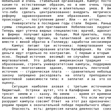
мобильная и очень  стабильная организация. Кампус посто
каким-то  естественным  образом, но  в нем  очень  труд
усилием  воли  даже  могучих и влиятельных  умов. В  Ам
что-либо  сделать  централизованно: внедрить  метрическ
реформу   здравоохранения   или  образования.   Единств
происходит, -- поступление денег. Или -- их отток.

     Университеты в последние годы стали  беднее. Раньш
суммы  специально для приглашения  Нобелевских  лауреат
Теперь идет утечка видных специалистов: врачей, адвокат
в  фирмах  получают вдвое  больше.  Мой приятель,  попу
женившийся, между прочим, на талантливой  актрисе из МХ
вместе с женой обратно в Голливуд: заработки несоизмери
     Кампус  питают  три  источника:  пожертвования  ча
обучение  и  финансирование штатом Калифорния.  На  спе
деньги идут отдельно по контрактам.  С первым и вторым 
ясно.  Первый источник  весомый: не случайно  здания на
жертвователей.  Это  добрая  американская традиция  -- 
образование, строить университетские кампусы, поддержив
Возвести  многоэтажное  здание,  перевязать  ленточкой 
источник -- студенческая плата  -- сравнительно небольш
закону  запрещено  расходовать  на  оплату  преподавате
щекотливой  зависимости типа: я  заплатил  и за  это хо
оценку.

     Ситуация  наиболее  аховая  с  третьим  источником
бюджетный.  Остряки  шутят, что в Калифорнии  есть  два
трясет  землю и -- казну. Но землю  -- время от времени
Казна же колеблет систему образования.  Что если могучи
разрушит кампусы совсем? Ответ  на этот раз однозначен:
рядами придем к окончательной победе первобытного общес
     Опасность  есть: депрессия начала девяностых  соиз