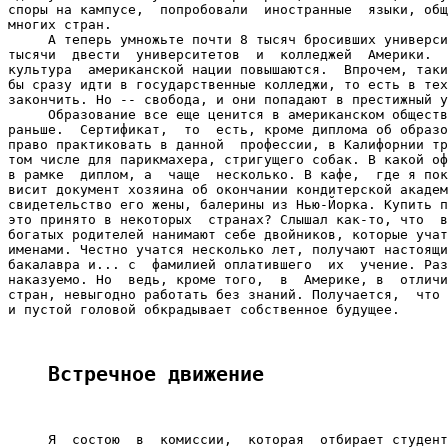
споры на кампусе,  попробовали  иностранные  языки, общ
многих стран.

     А теперь умножьте почти 8 тысяч бросивших универси
тысячи  двести  университетов  и  колледжей  Америки.  
культура  американской нации повышаются.  Впрочем, таки
бы сразу идти в государственные колледжи, то есть в тех
закончить. Но -- свобода, и они попадают в престижный у
     Образование все еще ценится в американском обществ
раньше.  Сертификат,  то  есть, кроме диплома об образо
право практиковать в данной  профессии, в Калифорнии тр
том числе для парикмахера, стригущего собак. В какой оф
в рамке  диплом, а  чаще  несколько. В кафе,  где я пок
висит документ хозяина об окончании кондитерской академ
свидетельство его жены, балерины из Нью-Йорка. Купить п
это принято в некоторых  странах? Слышал как-то, что  в
богатых родителей нанимают себе двойников, которые учат
именами. Честно учатся несколько лет, получают настоящи
бакалавра и... с  фамилией оплатившего  их  учение. Раз
наказуемо. Но  ведь, кроме того,  в  Америке, в  отличи
стран, невыгодно работать без знаний. Получается,  что 
и пустой головой обкрадывает собственное будущее.

Встречное движение
     Я  состою  в  комиссии,  которая  отбирает студент