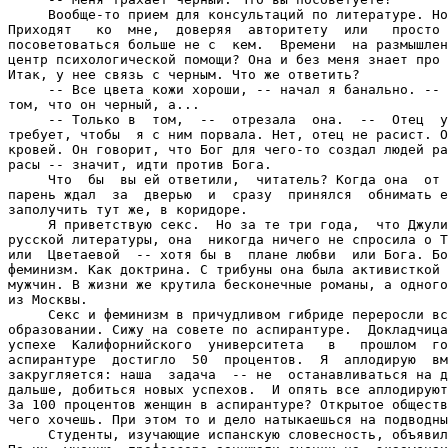
     Вообще-то прием для консультаций по литературе. Но
Приходят   ко  мне,  доверяя  авторитету  или   просто 
посоветоваться больше не с  кем.  Времени  на размышлен
центр психологической помощи? Она и без меня знает про 
Итак, у нее связь с черным. Что же ответить?

     -- Все цвета кожи хороши, -- начал я банально. -- 
том, что он черный, а...

     -- Только в  том,  --  отрезала  она.  --  Отец  у
требует, чтобы  я с ним порвала. Нет, отец не расист. О
кровей. Он говорит, что Бог для чего-то создал людей ра
расы -- значит, идти против Бога.

     Что  бы  вы ей ответили,  читатель? Когда она  от 
парень ждал  за  дверью  и  сразу  принялся  обнимать е
заполучить тут же, в коридоре.

     Я приветствую секс.  Но за те три года,  что Джули
русской литературы, она  никогда ничего не спросила о Т
или  Цветаевой  -- хотя бы в  плане любви  или Бога. Бо
феминизм. Как доктрина. С трибуны она была активисткой 
мужчин. В жизни же крутила бесконечные романы, а одного
из Москвы.

     Секс и феминизм в причудливом гибриде переросли вс
образовании. Сижу на совете по аспирантуре.  Докладчица
успехе  Калифорнийского  университета   в   прошлом  го
аспирантуре  достигло  50  процентов.  Я  аплодирую  вм
закругляется: наша  задача  -- не  останавливаться на д
дальше, добиться новых успехов.  И опять все аплодируют
За 100 процентов женщин в аспирантуре? Открытое обществ
чего хочешь. При этом то и дело натыкаешься на подводны
     Студенты, изучающие испанскую словесность, объявил