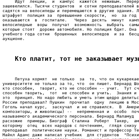
     Идут  лекции,  и  кампус  кажется  неживым.  Перер
зашевелился. Тысячи студентов  и сотни преподавателей в
садятся на велосипеды и перемещаются в другие здания. Л
штрафует  полиция за  превышение скорости,  но  за год 
оказываются  в  госпитале.   Через  десять  минут  камп
велосипедные  воры  получат  возможность  выбрать  самы
которые стоят  дороже автомобиля. Но полиция бдит. Она 
учебного года сотни  брошенных  велосипедов  и за  бесц
аукционе.

Кто платит, тот не заказывает муз
     Петуха кормят  не только  за  то, что он кукарекае
университете не только за то, что  он пишет. Бернард Шо
кто способен,  творит, кто не способен -- учит.  Тут сч
способен творить,  тот  не способен и учить.  Знания и 
это  принцип. Но надо любить и уметь этим щедро делитьс
России преподавал? Пушкин  прочитал  одну  лекцию в Мос
Гоголь начал курс,  заскучал  и не справился.  В  Амери
композиторы, и живописцы) --  непременная и  особо  поч
называемого академического персонала. Бернард Маламуд  
расхожие  примеры. Биограф  Сталина  Роберт  Такер,  ам
которому  отец  всех народов с почтением,  глядя снизу 
преподавал  политические науки. Романист и профессор Те
Майкл Адамс даже написал учебник  для студентов  "Психи