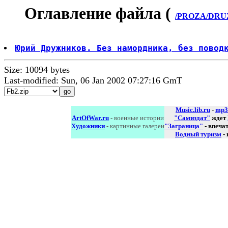
Оглавление файла (
/PROZA/DRUZ
Юрий Дружников. Без намордника, без повод
Size: 10094 bytes
Last-modified: Sun, 06 Jan 2002 07:27:16 GmT
Music.lib.ru
-
mp3
ArtOfWar.ru
- военные истории
"Самиздат"
ждет
Художники
- картинные галереи
"Заграница"
- впеча
Водный туризм
-