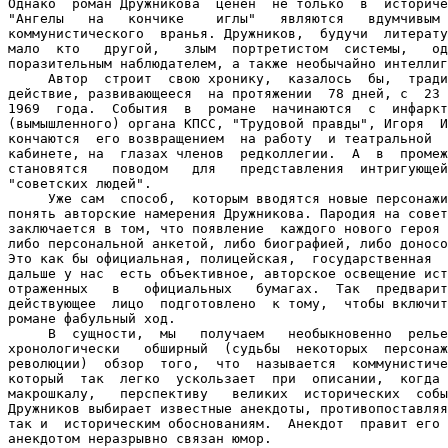
Однако  роман Дружникова  ценен  не только  в  историче
"Ангелы   на   кончике    иглы"   являются   вдумчивым 
коммунистического  вранья. Дружников,  будучи  литерату
мало  кто   другой,   злым  портретистом  системы,   од
поразительным наблюдателем, а также необычайно интеллиг
     Автор  строит  свою хронику,  казалось  бы,  тради
действие, развивающееся  на протяжении  78 дней, с  23 
1969  года.  События  в  романе  начинаются  с  инфаркт
(вымышленного) органа КПСС, "Трудовой правды", Игоря  И
кончаются  его возвращением  на работу  и театральной  
кабинете, на  глазах членов  редколлегии.  А  в  промеж
становятся   поводом   для   представления  интригующей
"советских людей".

     Уже сам  способ,  которым вводятся новые персонажи
понять авторские намерения Дружникова. Пародия на совет
заключается в том, что появление  каждого нового героя 
либо персональной анкетой, либо биографией, либо доносо
Это как бы официальная, полицейская,  государственная  
дальше у нас  есть объективное, авторское освещение ист
отраженных   в   официальных   бумагах.  Так  предварит
действующее  лицо  подготовлено  к тому,  чтобы включит
романе фабульный ход.

     В  сущности,  мы   получаем   необыкновенно  релье
хронологически   обширный  (судьбы  некоторых  персонаж
революции)  обзор  того,  что  называется  коммунистиче
который  так  легко  ускользает  при  описании,  когда 
макрошкалу,   перспективу   великих  исторических  собы
Дружников выбирает известные анекдоты, противопоставляя
так и  историческим обоснованиям.  Анекдот  правит его 
анекдотом неразрывно связан юмор.
