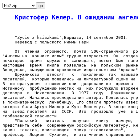
Кристофер Келер. В ожидании ангел
     "Zycie z ksiazkami",Варшава, 14 сентября 2001.

     Перевод с польского Риммы Гарн.

     От  чтения  огромного,  почти  500-страничного  ро
"Ангелы на  кончике иглы" трудно оторваться. Он  создав
некоторое  время  кружил в  самиздате, потом  был  напе
настоящее  время  книга  появилась  на  польском  рынке
Володзько, выпущенная краковским издательством "Аркана"
     Дружникова   относят   к   поколению  так  называе
писателей,  которые появились на литературной сцене на 
В  литературном  отношении они  дозревали во  времена  
Истинному  пробуждению многих из  них послужило вторжен
договора  в  Чехословакию.  В  1977  году   Дружникова 
писателей. Начались преследования автора. Появилась угр
в психиатрическую  лечебницу. Его спасли протесты извес
которых были Артур Миллер и Курт Воннегут. В конце конц
на  выезд писателя  из  СССР.  Это  произошло  уже  в 1
горбачевской гласности.

     "Польский   читатель   получает  книгу   важную,  
представить себе  современную российскую литературу, кн
канон  текстов, описывающих  эпоху тоталитаризма",  -- 
профессор  Люциан  Суханек,  и это мнение справедливо  