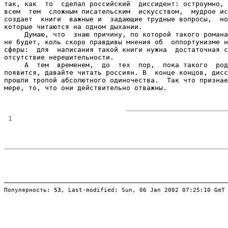
так, как  то  сделал российский  диссидент: остроумно, 
всем  тем  сложным писательским  искусством,  мудрое ис
создает  книги  важные и  задающие трудные вопросы,  но
которые читаются на одном дыхании.

     Думаю, что  знаю причину, по которой такого романа
не будет, коль скоро правдивы мнения об  оппортунизме н
сферы:  для  написания такой книги нужна  достаточная с
отсутствие нерешительности.

     А  тем  временем,  до  тех  пор,  пока такого  род
появится, давайте читать россиян. В  конце концов, дисс
прошли тропой абсолютного одиночества.  Так что признае
мере, то, что они действительно отважны.

1

Популярность: 
53