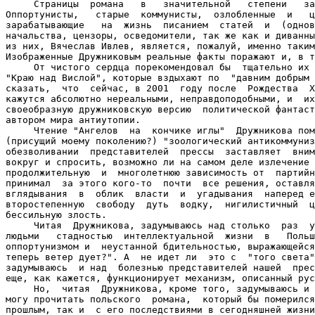
     Страницы  романа   в   значительной   степени   за
Оппортунисты,   старые  коммунисты,  озлобленные  и   ц
зарабатывающие   на  жизнь  писанием  статей  и  (однов
начальства, цензоры, осведомители, так же как и диванны
из них, Вячеслав Ивлев, является, пожалуй, именно таким
Изображенные Дружниковым реальные факты поражают и, в т
     От чистого сердца порекомендовал бы  тщательно их 
"Краю над Вислой", которые вздыхают по  "давним добрым 
сказать,  что  сейчас, в 2001  году после  Рождества  Х
кажутся абсолютно нереальными, неправдоподобными, и  их
своеобразную дружниковскую версию  политической фантаст
автором мира антиутопии.

     Чтение "Ангелов  на  кончике иглы"  Дружникова пом
(присущий моему поколению?) "зоологический антикоммуниз
обезволивании  представителей  прессы  заставляет  вним
вокруг и спросить, возможно ли на самом деле излечение 
продолжительную  и  многолетнюю зависимость oт  партийн
принимал  за этого кого-то  почти  все решения, оставля
вглядывания  в  облик  власти  и  угадывания  наперед е
второстепенную  свободу  дуть  водку,  нигилистичный  ц
бессильную злость.

     Читая  Дружникова, задумываюсь над столько  раз  у
людьми   стадностью  интеллектуальной  жизни  в   Польш
оппортунизмом и  неустанной бдительностью, выражающейся
теперь ветер дует?". А  не идет ли  это с  "того света"
задумываюсь  и над  болезнью представителей нашей  прес
еще, как кажется, функционирует механизм, описанный рус
     Но,  читая  Дружникова, кроме того, задумываюсь и 
могу прочитать польского  романа,  который бы померился
прошлым, так и  с его последствиями в сегодняшней жизни