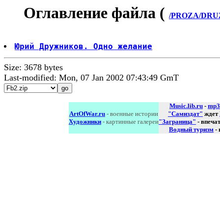
Оглавление файла (
/PROZA/DRUZ
Юрий Дружников. Одно желание
Size: 3678 bytes
Last-modified: Mon, 07 Jan 2002 07:43:49 GmT
Music.lib.ru
-
mp3
ArtOfWar.ru
- военные истории
"Самиздат"
ждет
Художники
- картинные галереи
"Заграница"
- впеча
Водный туризм
-