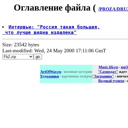
Оглавление файла (
/PROZA/DRUZH
Интервью: "Россия такая большая,
 что лучше видна издалека"
Size: 23542 bytes
Last-modified: Wed, 24 May 2000 17:11:06 GmT
Music.lib.ru
-
mp3
ArtOfWar.ru
- военные истории
"Самиздат"
ждет
Художники
- картинные галереи
"Заграница"
- впеча
Водный туризм
-