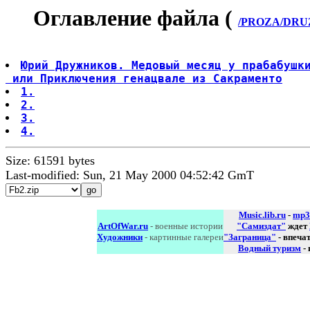
Оглавление файла (
/PROZA/DRUZ
Юрий Дружников. Медовый месяц у прабабушк
 или Приключения генацвале из Сакраменто
1.
2.
3.
4.
Size: 61591 bytes
Last-modified: Sun, 21 May 2000 04:52:42 GmT
Music.lib.ru
-
mp3
ArtOfWar.ru
- военные истории
"Самиздат"
ждет
Художники
- картинные галереи
"Заграница"
- впеча
Водный туризм
-