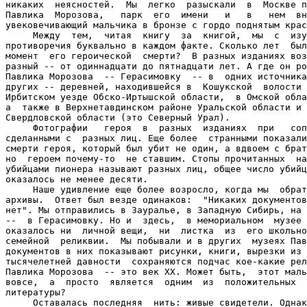
никаких  неясностей.  Мы  легко  разыскали  в  Москве п
Павлика  Морозова,   парк  его  имени   и   в   нем  вн
увековечивающий мальчика в бронзе с гордо поднятым крас
     Между  тем,  читая  книгу  за  книгой,  мы  с  изу
противоречия буквально в каждом факте. Сколько лет  был
момент  его героической  смерти?  В разных изданиях воз
разный -- от одиннадцати до пятнадцати лет. А где он ро
Павлика Морозова  -- Герасимовку  -- в  одних источника
других -- деревней, находившейся в  Кошукской  волости 
Ирбитском уезде Обско-Иртышской области,  в Омской обла
а  также в Верхнетавдинском районе Уральской области и 
Свердловской области (это Северный Урал).

     Фотографии   героя  в  разных  изданиях  при   соп
сделанными с  разных лиц. Еще более  странными показали
смерти героя, который был убит не один, а вдвоем с брат
но  героем почему-то  не ставшим. Стопы прочитанных  на
убийцами пионера называют разных лиц, общее число убийц
оказалось не менее десяти.

     Наше удивление еще более возросло, когда мы  обрат
архивы.  Ответ был везде одинаков:  "Никаких документов
нет". Мы отправились в Зауралье, в Западную Сибирь, на 
--  в Герасимовку. Но и  здесь,  в мемориальном  музее 
оказалось ни  личной вещи,  ни  листка  из  его школьно
семейной  реликвии.  Мы побывали и в других  музеях Пав
документов в них показывают рисунки, книги, вырезки из 
тысячелетней давности  сохраняются подчас кое-какие рел
Павлика Морозова  -- это век ХХ. Может быть,  этот маль
вовсе,  а  просто  является  одним  из  положительных  
литературы?

     Оставалась последняя  нить: живые свидетели. Однак