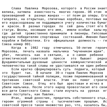
     Слава  Павлика  Морозова, которого  в России знает
велика, затмила  известность  многих героев. Об этом  м
произведений  в  разных жанрах -- от поэм до оперы. Его
галереях, на открытках, спичечных коробках, почтовых ма
его израсходованы не поддающиеся учету количества бумаг
и  красок. В  разных городах  по  сей  день стоят его б
статуи. Школы, носившие его имя,  имели особые  залы-му
где  детей  трожественно принимали  в пионеры. Гипсовые
вручали победителям спортивных  состязаний. Именем Павл
корабли и библиотеки. Его  официальная  должность -- ге
Союза номер 001.

     Когда  в  1982  году  отмечалось  50-летие  героич
Морозова,  печать назвала  мальчика  "мучеником идеи". 
убит,  писалось  как  о святыне,  а  о самом  ребенке  
атеистической  советской   прессе   это  бывает   редко
фундаментальные духовные  ценности  коммунистической  и
человечества такой славы не удостаивался ни один ребено
     Если кратко сформулировать суть  подвига, который 
это  будет  так.  В начале  30-х годов Павлик Морозов  
государственной тайной полиции, позже переименованной в
противник  советской  власти.  Этим  он  помог  строите
Советском  Союзе.  Отец  его был  арестован и исчез в  
убили мальчика. После этого народ провозгласил его свои
все дети Советского Союза  стали изучать на  уроках  ег
жизни поступать, как Павлик.

     Итак,  юный доносчик, предатель собственного отца,
героем  огромной  страны  с  тысячелетним  прошлым.  Ис
советской прессе такое множество раз, что, казалось бы,