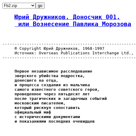
Юрий Дружников. Доносчик 001,
 или Вознесение Павлика Морозова
-------------------------------------------------------
     © Copyright Юрий Дружников, 1968-1997

     Источник: Overseas Publications Interchange Ltd., 
-------------------------------------------------------
     Первое независимое расследование

     зверского убийства подростка,

     донесшего на отца,

     и процесса создания из мальчика

     самого известного советского героя,

     проведенное через пятьдесят лет

     после трагических и загадочных событий

     московским писателем,

     который рискнул сопоставить

     официальный миф

     с историческими документами

     и показаниями последних очевидцев