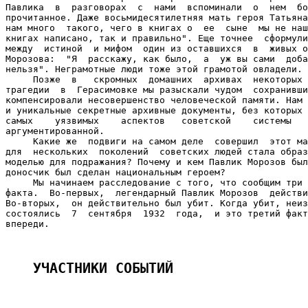
Павлика  в  разговорах  с  нами  вспоминали  о  нем  бо
прочитанное. Даже восьмидесятилетняя мать героя Татьяна
нам много  такого, чего в книгах о  ее  сыне  мы не наш
книгах написано, так и правильно". Еще точнее  сформули
между  истиной  и мифом  один из оставшихся  в  живых о
Морозова:  "Я  расскажу, как было,  а  уж вы сами  доба
нельзя". Неграмотные люди тоже этой грамотой овладели.

     Позже  в   скромных  домашних  архивах  некоторых 
трагедии  в  Герасимовке мы разыскали чудом  сохранивши
компенсировали несовершенство человеческой памяти. Нам 
и уникальные секретные архивные документы, без которых 
самых    уязвимых    аспектов   советской    системы   
аргументированной.

     Какие же  подвиги на самом деле  совершил  этот ма
для  нескольких  поколений  советских людей стала образ
моделью для подражания? Почему и кем Павлик Морозов был
доносчик был сделан национальным героем?

     Мы начинаем расследование с того, что сообщим три 
факта.  Во-первых,  легендарный Павлик Морозов  действи
Во-вторых,  он действительно был убит. Когда убит, неиз
состоялись  7  сентября  1932  года,  и это третий факт
впереди.

УЧАСТНИКИ СОБЫТИЙ