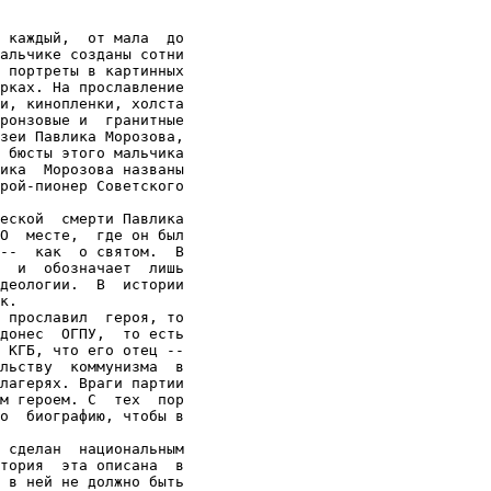
 каждый,  от мала  до

альчике созданы сотни

 портреты в картинных

рках. На прославление

и, кинопленки, холста

ронзовые и  гранитные

зеи Павлика Морозова,

 бюсты этого мальчика

ика  Морозова названы

рой-пионер Советского

еской  смерти Павлика

О  месте,  где он был

--  как  о святом.  В

  и  обозначает  лишь

деологии.  В  истории

к.

 прославил  героя, то

донес  ОГПУ,  то есть

 КГБ, что его отец --

льству  коммунизма  в

лагерях. Враги партии

м героем. С  тех  пор

о  биографию, чтобы в

 сделан  национальным

тория  эта описана  в

 в ней не должно быть
