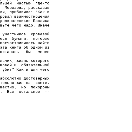
льшей  частью  где-то

  Морозова, рассказав

ли, прибавила: "Как в

ровал взаимоотношения

дноклассников Павлика

вьте чего надо. Иначе

 участников  кровавой

еся  бумаги,  которые

посчастливилось найти

эта книга об одном из

осталась   бы   менее

льчик, жизнь которого

цовой и  обязательной

 убит? Как и для чего

абсолютно достоверных

тельно жил на  свете.

вестно,  но  похороны

.  Все  остальное  --
