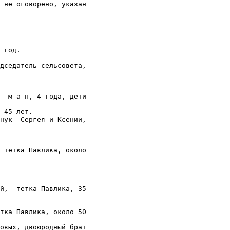
 не оговорено, указан

 год.

дседатель сельсовета,

  м а н, 4 года, дети

 45 лет.

нук  Сергея и Ксении,

 тетка Павлика, около

й,  тетка Павлика, 35

тка Павлика, около 50

овых, двоюродный брат
