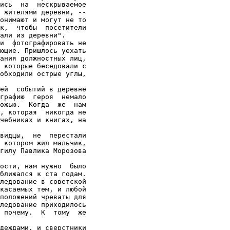
ись  на  нескрываемое

 жителями деревни, --

онимают и могут не то

к,  чтобы  посетители

али из деревни".

и  фотографировать не

ющие. Пришлось уехать

ания должностных лиц,

 которые беседовали с

обходили острые углы,

ей  событий в деревне

графию  героя  немало

ожью.  Когда  же  нам

, которая  никогда не

чебниках и книгах, на

видцы,  не  перестали

 котором жил мальчик,

гилу Павлика Морозова

ости, нам нужно  было

ближался к ста годам.

ледование в советской

касаемых тем, и любой

положений чреваты для

ледование приходилось

 почему.  К  тому  же

деждами, и сверстники
