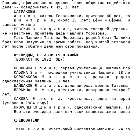
Павлика, официально осодмилец (член общества содействия
деле -- осведомитель ОГПУ, 20 лет.

     ШАТРАКОВЫ:

     А н т о н, житель Герасимовки, примерно 60 лет, со
     Д м  и т  р  и  й, около 18  лет; Ефим и Ефрем,  м
сыновья Антона.

     МЕЗЮХИН В  л а д и м и р, житель соседней деревни 
не известнен, приятель дедa Павлика Морозова.

     Мать Павлика Татьяна Морозова, родной брат Павлика
брат Иван Потупчик во время работы  над книгой оставали
лет после событий дали нам свои показания.

ОЧЕВИДЦЫ, ОСТАВШИЕСЯ В ЖИВЫХ
     (ВОЗРАСТ ПО 1932 ГОДУ)

     ПОЗДНИНА Е л е н а, первая учительница Павлика Мор
     КАБИНА З о я, последняя учительница Павлика, 18 ле
     КОРОЛЬКОВА  М  а  т  р  е  н  а,  дальняя   родств
одноклассница Павлика, 13 лет.

     БАЙДАКОВ Л а з а р ь, дальний родственник Татьяны 
     БЕРКИНА  В  е р а, крестьянка, двоюродная сестра Т
лет.

     САКОВА  Е  л е  н  а,  крестьянка,  одна  из первы
(умерла в 1984 году).

     ПРОКОПЕНКО Д м и т р и й, одноклассник Павлика, 13
     Все эти очевидцы дали нам свои свидетельские показ
СЛЕДОВАТЕЛИ
     ТИТОВ Я к о в, участковый инспектор милиции, 24 го