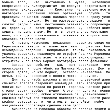
больше  того,   что   выставлено  в  музее,   натолкнул
сопротивление. "Экскурсантам  не следует  встречаться с
пояснила  экскурсовод.  -- Крестьяне  неправильно все п
наговорить.  Работники  музея  организуют   группы   та
проходили по местам славы Павлика Морозова и сразу уезж
     Мы  не  уехали.  Но  ни разговаривать с людьми,  н
смогли: рядом с нами  постояннно оказывались сопровожда
из  деревни,  а  затем приехать снова  и,  избегая вним
ходить  из дома в дом. Но  и  в  этом случае крестьяне,
нами, то и  дело отказывались  отвечать на вопросы или 
опасаясь откровенности.

     К  нашему изумлению, показания  первых же свидетел
Герасимовке  внесли  в  известную  нам  с  детства  био
неожиданных сведений.  Официальные  тексты  оказались л
удалось разыскать подлинную фотографию Павлика Морозова
публиковалась, стало ясно, что во всех энциклопедиях, у
открытках и почтовых марках фотографии героя фальшивые.

     Загадочные  события,   как   нам  рассказали   оче
происходить  и после убийства Павлика Морозова.  Дом, в
сгорел  дотла, но кто поджег,  осталось неизвестным. Мо
ночью, тайно, перенесли с одного места на другое.

     Для  того чтобы раскопать истину  полувековой давн
спешить: возраст старейших очевидцев  этой трагедии при
Многих жизнь раскидала по разным  городам. Частное расс
стране  вести  вообще  трудно. А это  -- одна из  непри
рискованный вопрос, любое отклонение от  установленных 
слишком любопытного тяжелыми последствиями.  Вести расс
крайне  осторожно,  и  читатель в  дальнейшем  поймет, 
официальная пропаганда сделала свое дело.

     Жизнеописания Морозова обросли за полвека яркими о