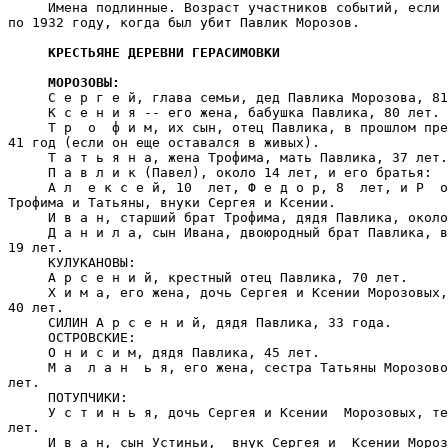
     Имена подлинные. Возраст участников событий, если 
по 1932 году, когда был убит Павлик Морозов.

КРЕСТЬЯНЕ ДЕРЕВНИ ГЕРАСИМОВКИ
МОРОЗОВЫ:
     С е р г е й, глава семьи, дед Павлика Морозова, 81
     К с е н и я -- его жена, бабушка Павлика, 80 лет.

     Т р  о  ф и м, их сын, отец Павлика, в прошлом пре
41 год (если он еще оставался в живых).

     Т а т ь я н а, жена Трофима, мать Павлика, 37 лет.

     П а в л и к (Павел), около 14 лет, и его братья:

     А л  е к с е й, 10  лет, Ф е д о р, 8  лет, и Р  о
Трофима и Татьяны, внуки Сергея и Ксении.

     И в а н, старший брат Трофима, дядя Павлика, около
     Д а н и л а, сын Ивана, двоюродный брат Павлика, в
19 лет.

     КУЛУКАНОВЫ:

     А р с е н и й, крестный отец Павлика, 70 лет.

     Х и м а, его жена, дочь Сергея и Ксении Морозовых,
40 лет.

     СИЛИН А р с е н и й, дядя Павлика, 33 года.

     ОСТРОВСКИЕ:

     О н и с и м, дядя Павлика, 45 лет.

     М а  л а н  ь я, его жена, сестра Татьяны Морозово
лет.

     ПОТУПЧИКИ:

     У с т и н ь я, дочь Сергея и Ксении  Морозовых, те
лет.

     И в а н, сын Устиньи,  внук Сергея и  Ксении Мороз