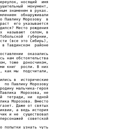
ереулок, носящий  имя

ушительный  монумент,

ным знаменем в руках.

млением  обнаруживали

о Павлику Морозову  в

раст  его указывается

дился? Место рождения

х  называют  селом, в

Тобольской  губернии,

сти (все это Сибирь),

 в Тавдинском  районе

оставлении  оказались

сь нам обстоятельства

ом, тоже  доносчиком,

ми книг  росли. В них

, как мы  подсчитали,

ились в  исторические

  по Павлику Морозову

родину мальчика-героя

Павлика  Морозова, не

й  тетради, ни  одной

лика Морозова. Вместо

газет. Даже от святых

иквии, а ведь история

чик и не  существовал

персонажей  советской

о попытки узнать чуть
