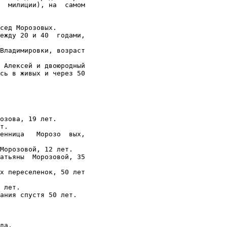
  милиции), на  самом

сед Морозовых.

ежду 20 и 40  годами,

Владимировки, возраст

 Алексей и двоюродный

сь в живых и через 50

озова, 19 лет.

т.

енница   Морозо  вых,

Морозовой, 12 лет.

атьяны  Морозовой, 35

х переселенок, 50 лет

 лет.

ания спустя 50 лет.

да.
