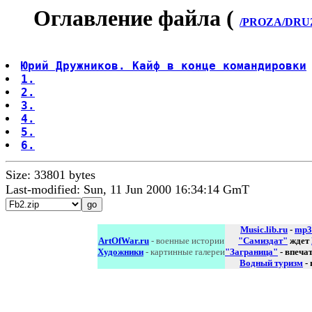
Оглавление файла (
/PROZA/DRUZ
Юрий Дружников. Кайф в конце командировки
1.
2.
3.
4.
5.
6.
Size: 33801 bytes
Last-modified: Sun, 11 Jun 2000 16:34:14 GmT
Music.lib.ru
-
mp3
ArtOfWar.ru
- военные истории
"Самиздат"
ждет
Художники
- картинные галереи
"Заграница"
- впеча
Водный туризм
-