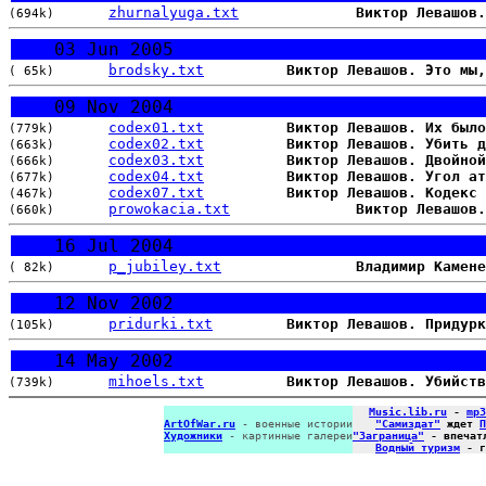
zhurnalyuga.txt
Виктор Левашов.
(694k)
03 Jun 2005
brodsky.txt
Виктор Левашов. Это мы,
( 65k)
09 Nov 2004
codex01.txt
Виктор Левашов. Их было
(779k)
codex02.txt
Виктор Левашов. Убить д
(663k)
codex03.txt
Виктор Левашов. Двойной
(666k)
codex04.txt
Виктор Левашов. Угол ат
(677k)
codex07.txt
Виктор Левашов. Кодекс 
(467k)
prowokacia.txt
Виктор Левашов
(660k)
16 Jul 2004
p_jubiley.txt
Владимир Камене
( 82k)
12 Nov 2002
pridurki.txt
Виктор Левашов. Придурк
(105k)
14 May 2002
mihoels.txt
Виктор Левашов. Убийств
(739k)
Music.lib.ru
-
mp3
ArtOfWar.ru
- военные истории
"Самиздат"
ждет
П
Художники
- картинные галереи
"Заграница"
- впечат
Водный туризм
- г