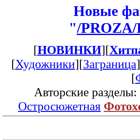
Новые фа
"
/PROZA
[
НОВИНКИ
][
Хитп
[
Художники
][
Заграница
[
Авторские разделы:
Остросюжетная
Фотох