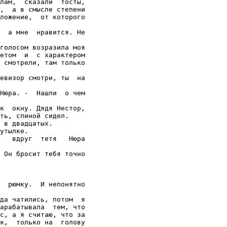
лам,  сказали  тосты,

,  а в смысле степени

ложение,  от которого

  а мне  нравится. Не

голосом возразила моя

етом  и  с характером

 смотрели, там только

евизор смотри, ты  на

Нюра. -  Нашли  о чем

к  окну. Дядя Нестор,

ть, спиной сидел.

 в двадцатых.

утылке.

   вдруг  тетя   Нюра

 Он бросит тебя точно

  рюмку.  И непонятно

да чатились, потом  я

арабатывала  тем, что

с, а я считаю, что за

к,  только на  голову
