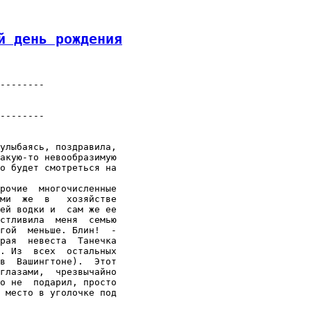
й день рождения
--------

--------

улыбаясь, поздравила,

акую-то невообразимую

о будет смотреться на

рочие  многочисленные

ми  же  в   хозяйстве

ей водки и  сам же ее

стливила  меня  семью

гой  меньше. Блин!  -

рая  невеста  Танечка

. Из  всех  остальных

в  Вашингтоне).  Этот

глазами,  чрезвычайно

о не  подарил, просто

 место в уголочке под
