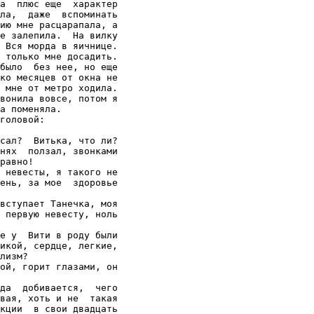
а  плюс еще  характер

ла,  даже  вспоминать

ию мне расцарапала, а

е залепила.  На вилку

 Вся морда в яичнице.

 только мне досадить.

было  без нее, но еще

ко месяцев от окна не

 мне от метро ходила.

вонила вовсе, потом я

а поменяла.

головой:

сал?  Витька, что ли?

нях  ползал, звонками

равно!

 невесты, я такого не

ень, за мое  здоровье

вступает Танечка, моя

 первую невесту, ноль

е у  Вити в роду были

икой, сердце, легкие,

лизм?

ой, горит глазами, он

да  добивается,  чего

вая, хоть и не  такая

кции  в свои двадцать
