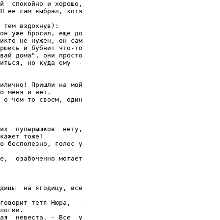
й  спокойно и хорошо,

Я ее сам выбрал, хотя

 тем вздохнув):

он уже бросил, еще до

икто не нужен, он сам

ршись и бубнит что-то

вай дома", они просто

иться, но куда ему  -

илично! Пришли на мой

о меня и нет.

 о чем-то своем, один

их  пупырышков  нету,

кажет тоже!

о бесполезно, голос у

е,  озабоченно мотает

дицы  на ягодицу, все

говорит тетя Нюра,  -

логии.

ая  невеста. - Все  у
