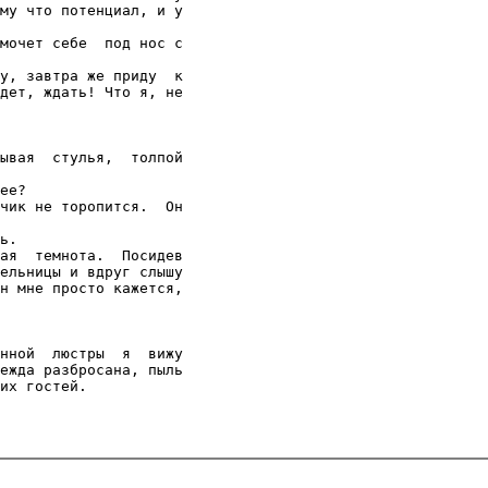
му что потенциал, и у

мочет себе  под нос с

у, завтра же приду  к

дет, ждать! Что я, не

ывая  стулья,  толпой

ее?

чик не торопится.  Он

ь.

ая  темнота.  Посидев

ельницы и вдруг слышу

н мне просто кажется,

нной  люстры  я  вижу

ежда разбросана, пыль

их гостей.
