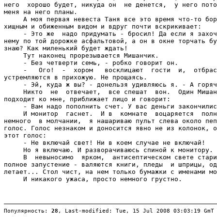
него  хорошо будет, никуда он  не денется,  у него пото
меня на него планы.

     А моя первая невеста Таня все это время что-то бор
хищным и обиженным видом и вдруг почти вскрикивает:

     - Это же  надо придумать - бросил! Да если я захоч
нему по той дорожке асфальтовой, а он в окне торчать бу
знаю? Как миленький будет ждать!

     Тут наконец прорезывается Мишанчик.

     - Без четверти семь, - робко говорит он.

     -   Ого!  -  хором   восклицают  гости  и,  отбрас
устремляются в прихожую. Не прощаясь.

     - Эй, куда ж вы? - донельзя удивляюсь я. - А горяч
     Никто  не  отвечает,  все спешат  вон.  Один Мишан
подходит ко мне, приближает лицо и говорит:

     - Вам надо пополнить счет. У вас деньги закончилис
     И монитор  гаснет.  И в  комнате  воцаряется  полн
немного  в молчании,  я нашариваю пульт слева около пеп
голос. Голос незнаком и доносится явно не из колонок, о
этот голос:

     - Не включай свет! Ни в коем случае не включай!

     Но я включаю. И разворачиваюсь спиной к монитору.

     В  невыносимо  ярком,  антисептическом свете стари
полное запустение - валяются книги, пледы  и шприцы, од
летает... Стол чист, на нем только бумажки с именами мо
     И никакого ужаса, просто немного грустно.

Популярность: 
28