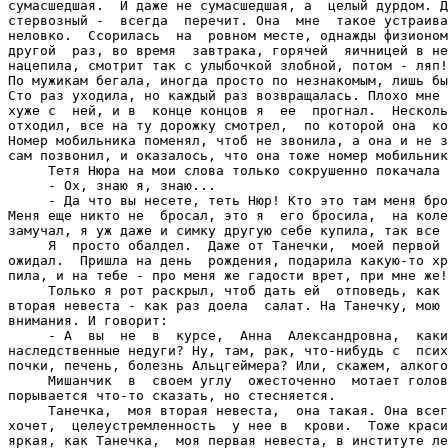
сумасшедшая.  И даже не сумасшедшая, а  целый дурдом. Д
стервозный -  всегда  перечит. Она  мне  такое устраива
неловко.  Ссорилась  на  ровном месте, однажды физионом
другой  раз, во время  завтрака, горячей  яичницей в не
нацепила, смотрит так с улыбочкой злобной, потом - ляп!
По мужикам бегала, иногда просто по незнакомым, лишь бы
Сто раз уходила, но каждый раз возвращалась. Плохо мне 
хуже с  ней, и в  конце концов я  ее  прогнал.  Несколь
отходил, все на ту дорожку смотрел,  по которой она  ко
Номер мобильника поменял, чтоб не звонила, а она и не з
сам позвонил, и оказалось, что она тоже номер мобильник
     Тетя Нюра на мои слова только сокрушенно покачала 
     - Ох, знаю я, знаю...

     - Да что вы несете, теть Нюр! Кто это там меня бро
Меня еще никто не  бросал, это я  его бросила,  на коле
замучал, я уж даже и симку другую себе купила, так все 
     Я  просто обалдел.  Даже от Танечки,  моей первой 
ожидал.  Пришла на день  рождения, подарила какую-то хр
пила, и на тебе - про меня же гадости врет, при мне же!

     Только я рот раскрыл, чтоб дать ей  отповедь, как 
вторая невеста - как раз доела  салат. На Танечку, мою 
внимания. И говорит:

     - А  вы  не  в  курсе,  Анна  Александровна,  каки
наследственные недуги? Ну, там, рак, что-нибудь с  псих
почки, печень, болезнь Альцгеймера? Или, скажем, алкого
     Мишанчик  в  своем углу  ожесточенно  мотает голов
порывается что-то сказать, но стесняется.

     Танечка,  моя вторая невеста,  она такая. Она всег
хочет,  целеустремленность  у нее в  крови.  Тоже краси
яркая, как Танечка,  моя первая невеста, в институте ле