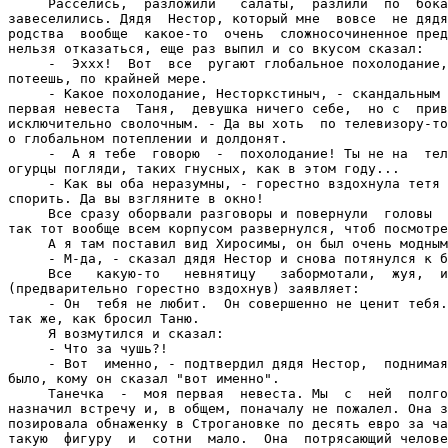
     Расселись,  разложили   салаты,  разлили  по  бока
завеселились. Дядя  Нестор, который мне  вовсе  не дядя
родства  вообще  какое-то  очень  сложносочиненное пред
нельзя отказаться, еще раз выпил и со вкусом сказал:

     -  Эххх!  Вот  все  ругают глобальное похолодание,
потеешь, по крайней мере.

     - Какое похолодание, Несторкстиныч, - скандальным 
первая невеста  Таня,  девушка ничего себе,  но с  прив
исключительно сволочным. - Да вы хоть  по телевизору-то
о глобальном потеплении и долдонят.

     -  А я тебе  говорю  -  похолодание! Ты не на  тел
огурцы погляди, таких гнусных, как в этом году...

     - Как вы оба неразумны, - горестно вздохнула тетя 
спорить. Да вы взгляните в окно!

     Все сразу оборвали разговоры и повернули  головы  
так тот вообще всем корпусом развернулся, чтоб посмотре
     А я там поставил вид Хиросимы, он был очень модным
     - М-да, - сказал дядя Нестор и снова потянулся к б
     Все   какую-то   невнятицу   забормотали,  жуя,  и
(предварительно горестно вздохнув) заявляет:

     - Он  тебя не любит.  Он совершенно не ценит тебя.
так же, как бросил Таню.

     Я возмутился и сказал:

     - Что за чушь?!

     - Вот  именно, - подтвердил дядя Нестор,  поднимая
было, кому он сказал "вот именно".

     Танечка  -  моя первая  невеста. Мы  с  ней  полго
назначил встречу и, в общем, поначалу не пожалел. Она з
позировала обнаженку в Строгановке по десять евро за ча
такую  фигуру  и  сотни  мало.  Она  потрясающий челове