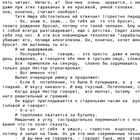
пять читает. Ничего, а?  Она мне  очень  нравится, с не
даже при этих тараканах в ее красивой, умной головке.  
она, конечно, считает наоборот.

     Тетя Нюра обстоятельно ей отвечает (горестно перед
     - Ох, знаю я, знаю... Он тебя не  то что бросит,  
твоего рождения бросил, потому что такой человек. Ему н
с собой всегда разговаривает, еще с детства. Сидит запе
себе под нос. А эти все новомодные технологии "зарабаты
убивают его, почище алкоголизма. Он, конечно, хочет жен
бросит. Не вытянешь ты его.

     Я не выдерживаю.

     - Послушайте, -  говорю, - это просто  даже и непр
день рождения, а говорите обо мне в третьем лице, словн
     Все  примолкли на секунду,  словно бы задумавшись 
только дядя Нестор отреагировал:

     - Вот именно что!

     Выпил очередную рюмку и продолжил:

     - Если б  потепление, то были б пупырышки, а  у  н
гладкие. И вкусу никакого. И вид гнусный. Потепление, с
     Когда дядя Нестор говорит,  все молчат, потому  чт
него решительный и громкий.

     Он вдруг приглядывается к стареньким часам на  рук
головой и говорит:

     - О-о-о!

     И торопливо хватается за бутылку.

     Мишанчик в углу  сострадательно переминается с яго
время что-то хочет сказать.

     - Он сам  от себя  в ужасе, - горестно  вздохнув, 
потому и запал на Таню. Ох уж эти мне современные техно
     -  И вы мне не говорите, - говорит Таня, моя  втор