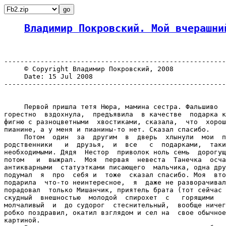
Владимир Покровский. Мой вчерашни
-------------------------------------------------------
     © Copyright Владимир Покровский, 2008

     Date: 15 Jul 2008

-------------------------------------------------------
     Первой пришла тетя Нюра, мамина сестра. Фальшиво  
горестно  вздохнула,  предъявила  в качестве  подарка к
фигню с разноцветными  хвостиками, сказала,  что  хорош
пианине, а у меня и пианины-то нет. Сказал спасибо.

     Потом  один  за  другим  в  дверь  хлынули  мои  п
родственники   и  друзья,  и  все   с  подарками,  таки
необходимыми. Дядя  Нестор  приволок ноль семь  дорогущ
потом   и  выжрал.  Моя  первая  невеста  Танечка  осча
антикварными  статуэтками писающего  мальчика, одна дру
подумал  я  про  себя и  тоже  сказал спасибо. Моя  вто
подарила  что-то неинтересное,  я  даже не разворачивал
порадовал  только Мишанчик, приятель брата (тот сейчас 
скудный  внешностью  молодой  спирохет  с   горящими   
молчаливый  и  до судорог  стеснительный,  вообще ничег
робко поздравил, окатил взглядом и сел на  свое обычное
картиной.
