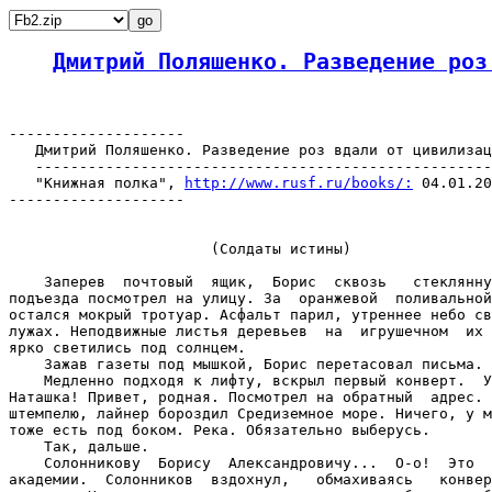
Дмитрий Поляшенко. Разведение роз
--------------------

   Дмитрий Поляшенко. Разведение роз вдали от цивилизац
   ----------------------------------------------------
   "Книжная полка", 
http://www.rusf.ru/books/:
 04.01.2003 13:16
--------------------


                       (Солдаты истины)

    Заперев  почтовый  ящик,  Борис  сквозь   стеклянную   стену
подъезда посмотрел на улицу. За  оранжевой  поливальной  машиной
остался мокрый тротуар. Асфальт парил, утреннее небо сверкало  в
лужах. Неподвижные листья деревьев  на  игрушечном  их  бульваре
ярко светились под солнцем.
    Зажав газеты под мышкой, Борис перетасовал письма.
    Медленно подходя к лифту, вскрыл первый конверт.  Улыбнулся.
Наташка! Привет, родная. Посмотрел на обратный  адрес.  Судя  по
штемпелю, лайнер бороздил Средиземное море. Ничего, у меня  вода
тоже есть под боком. Река. Обязательно выберусь.
    Так, дальше.
    Солонникову  Борису  Александровичу...  О-о!  Это  ответ  из
академии.  Солонников  вздохнул,   обмахиваясь   конвертом   как
веером.  Наверняка  опять  отказ   на   просьбу   поработать   в
спецхране...  Каменный  век.  Коллеги,   какой   смысл   прятать
информацию? Это ж  не  огурцы,  чтобы  ее  вот  так  мариновать.
Правда Ватикан тоже не пустил в свои архивы. Так то  Ватикан!  А
у нас - Сизолапов Владлен Георгиевич. Чтоб он был здоров...
    Справедливости ради надо заметить, что  ни  святой  престол,
ни академия наук в ближайшее время не дождутся объяснений  зачем
общественной  некоммерческой  организации,   притулившейся   под
крылом  Института  мировой  истории,  понадобилось  так  глубоко
рыться в делах давно минувших дней.
    Дальше.  Ту  мистер  Солонникофф...   Борис   обомлел.   Как
сомнамбула, не  убрав  с  лица  изумление,  распечатал  конверт.
Читал,  все  больше  недоумевая.  Официальное   приглашение   от
Римского клуба. Личное! Нет, а чему  я,  собственно,  удивляюсь?
Именно так всегда все и происходит - буднично  и  неожиданно.  А
ты как хотел, с фанфарами и ковровой дорожкой у подъезда?  Борис
припомнил - да, было дело, они разослали запросы  на  информацию
во все архивы и во все  футурологические  организации,  о  своей
рабочей  группе  сообщив,   как   всегда,   только   официальные
сведения.  Посылая  письмо  в  Римский  клуб,  ни  на   что   не
надеялись,  конечно  -  слишком  уж  заоблачной   казалась   эта
организация, а сами они были совсем зелеными в то  время.  Но  -
сила солому  ломит,  а?  Надо  же,  персональное  приглашение...
Нашли личное дело? Прочитали открытые опубликованные работы?  Не
важно. Черт возьми, Солонников, это  приятно!  Он  со  значением
поднял конверт, словно захотел рассмотреть его  на  просвет.  На
то он и  Римский  клуб  -  живут  не  только  сегодняшним  днем,
экстраполируют,  догадываются...  Догадались.  Нам   бы   их   в
команду, с тоской подумал Борис. А вот съезжу  и  наведу  мосты!
Он  на  секунду  задумался.  Нет,   правда,   что   нам   мешает
попробовать? Ничего не  мешает.  Он  снова  подумал  -  все-таки
забавно...
    Следующим был какой-то непонятный конверт. Словно его  долго
в кармане таскали, то ли забывая, то ли не  решаясь  опустить  в
ящик.  Борис  присмотрелся.  Ага,   опять   борец   за   отчизну
объявился,   мальчиш-кибальчиш...   Договорились    же!    Борис
отчетливо  понял,  что   не   сможет   дальше   нарушать   режим
секретности. В конце  концов  не  им  одним  создана  программа,
рисковать этим интелектуальным шедевром  никто  не  в  праве,  а
вычислительный центр,  по  слухам,  вообще  детище  неизвестного
филантропа - директор трясется над ним.  Что  ж,  в  понедельник
спецотдел  института  начнет  тихую   охоту   за   потенциальным
разносчиком вирусов. Молю бога, парень, чтобы ты не  попался  на
большем!  Человек  ты,  вроде,  неплохой,   о   судьбах   родины
печешься... Кстати, стервец -  я,  получается,  вместе  с  тобой
рискую! Прикрывал тебя, получается, хакер фигов...  Или  все  же
предупредить - в последний раз?
    Последним  на  свет  предстал  мятый  нестандартно   большой
конверт, весь в каких-то линялых  разводах.  Борису  показалось,
что  на  площадке  пахнуло  прокаленным   зноем   пустыни.   Ну,
наконец-то! Письмо Барбариса из  экспедиции.  Опять  спутниковый
телефон в котел с  борщом  уронили?  Недели  три,  небось,  шло.
Толстое, хрустит. Борис зажмурился.  Наверное,  все  досконально
описал, ничего не забыл.  Борис  почувствовал,  что  губы  опять
расплываются в улыбке. Нет, тезка, все же подожди минутку...
    Он выхватил  длинный  конверт  с  красно-синими  ромбами,  с
синим штемпелем в виде корабля, рассекающего бурный вал. В  углу
конверта переливалась невероятной глубиной - словно  окошечко  в
другой мир - голографическая марка с четой  целующихся  попугаев
на лимонной ветке.
    Раздался звоночек и кремовые двери лифта разъехались.
    Борис не глядя шагнул в тускло освещенную  -  после  залитой
солнцем лестничной площадки - кабину и жадно  пробежал  короткое
письмо. Крупные буквы с кучей восклицательных знаков.  В  письмо
был  вложен  поляроидный  снимок  -  смеющаяся  Наташа  в  белом
сарафане  прислонилась  к  блестящему  поручню,  за  ее   спиной
необозримое лазурное пространство в белых бурунчиках  и  голубое
небо. Он прижал письмо к груди и с закрытыми глазами  доехал  до
своего этажа.  Вышел  из  лифта  и  толкнул  коленом  незапертую
дверь.
    Прихожая была стилизована под жилище охотника  -  деревянные
панели по  стенам  перемежались  с  деревянными  масками,  пучок
сухой травы в огромной сушеной тык