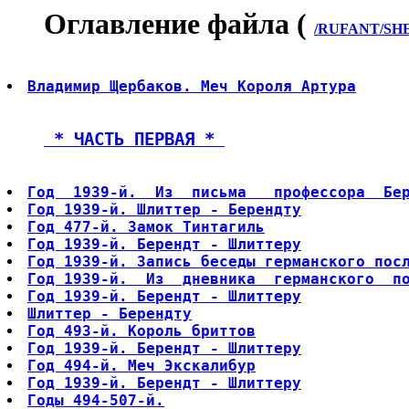
Оглавление файла (
/RUFANT/SHE
Владимир Щербаков. Меч Короля Артура
 * ЧАСТЬ ПЕРВАЯ * 
Год  1939-й.  Из  письма   профессора  Бе
Год 1939-й. Шлиттер - Берендту
Год 477-й. Замок Тинтагиль
Год 1939-й. Берендт - Шлиттеру
Год 1939-й. Запись беседы германского пос
Год 1939-й.  Из  дневника  германского  п
Год 1939-й. Берендт - Шлиттеру
Шлиттер - Берендту
Год 493-й. Король бриттов
Год 1939-й. Берендт - Шлиттеру
Год 494-й. Меч Экскалибур
Год 1939-й. Берендт - Шлиттеру
Годы 494-507-й.