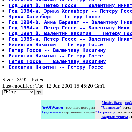
Год 1984-й. Петер Госсе -- Валентину Ники
Год 1984-й. Эрика Хаганберг -- Петеру Гос
Эрика Хагенберг -- Петеру Госсе
Год 1984-й. Анна Берендт -- Валентину Ник
Год 1984-й. Петер Госсе -- Валентину Ники
Год 1984-й. Валентин Никитин -- Петеру Го
Год 1985-й. Петер Госсе -- Валентину Ники
Валентин Никитин -- Петеру Госсе
Петер Госсе -- Валентину Никитину
Валентин Никитин -- Петеру Госсе
Петер Госсе -- Валентину Никитину
Валентин Никитин -- Петеру Госсе
Size: 139921 bytes
Last-modified: Tue, 12 Jun 2001 15:45:20 GmT
Music.lib.ru
-
mp3
ArtOfWar.ru
- военные истории
"Самиздат"
ждет
Художники
- картинные галереи
"Заграница"
- впеча
Водный туризм
-