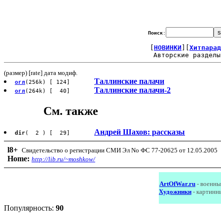
Поиск
:
[
НОВИНКИ
][
Хитпарад
Авторские разделы
(размер) [rate] дата модиф.
Таллинские палачи
огл
(256k) [ 124]
Таллинские палачи-2
огл
(264k) [ 40]
См. также
Андрей Шахов: рассказы
dir
( 2 ) [ 29]
l8
+
Свидетельство о регистрации СМИ Эл No ФС 77-20625 от 12.05.2005
Home:
http://lib.ru/~moshkow/
ArtOfWar.ru
- военны
Художники
- картинн
Популярность:
90