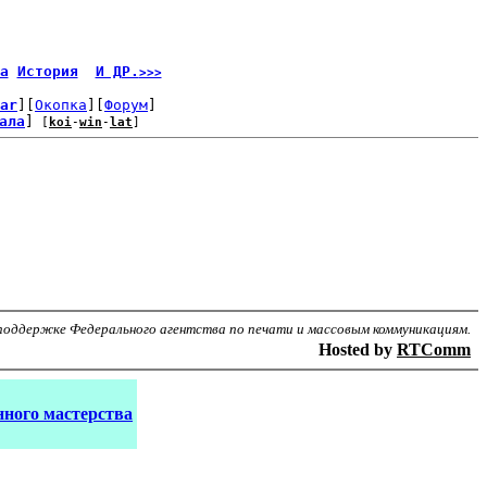
а
История
И ДР.
>>>
ar
][
Окопка
][
Форум
]
ала
]
 [
koi
-
win
-
lat
]
поддержке Федерального агентства по печати и массовым коммуникациям.
Hosted by
RTComm
ного мастерства