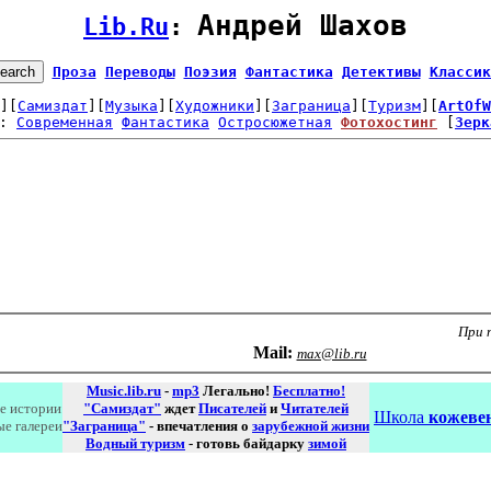
Андрей Шахов
Lib.Ru
: 
Проза
Переводы
Поэзия
Фантастика
Детективы
Классик
][
Самиздат
][
Музыка
][
Художники
][
Заграница
][
Туризм
][
ArtOfW
: 
Современная
Фантастика
Остросюжетная
Фотохостинг
 [
Зерк
При 
Маil:
max@lib.ru
Music.lib.ru
-
mp3
Легально!
Бесплатно!
е истории
"Самиздат"
ждет
Писателей
и
Читателей
Школа
кожевен
ые галереи
"Заграница"
- впечатления о
зарубежной жизни
Водный туризм
- готовь байдарку
зимой