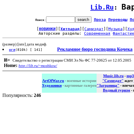
Ва
Lib.Ru
: 
Проза
Переводы
П
Поиск
:
[
НОВИНКИ
][
Хитпарад
][
Самиздат
][
Музыка
][
Ху
Авторские разделы: 
Современная
Фантасти
(размер) [rate] дата модиф.
Рекламное бюро господина Кочека
огл
(810k) [ 141]
l8
+
Свидетельство о регистрации СМИ Эл No ФС 77-20625 от 12.05.2005
Home:
http://lib.ru/~moshkow/
Music.lib.ru
-
mp3
ArtOfWar.ru
- военные истории
"Самиздат"
ждет
Художники
- картинные галереи
"Заграница"
- впеча
Водный туризм
-
Популярность:
246