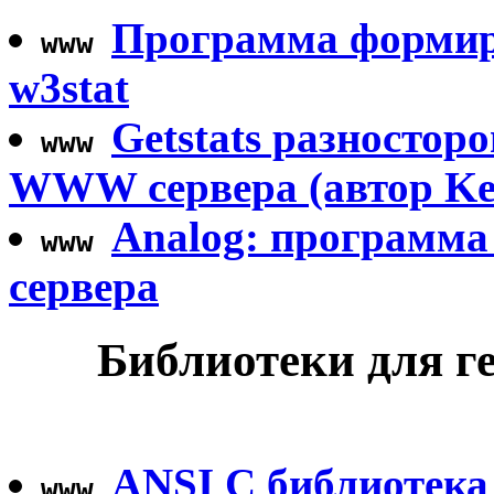
Программа формиро
www
w3stat
Getstats разностор
www
WWW сервера (автор Ke
Analog: программа
www
сервера
Библиотеки для г
ANSI C библиотека
www