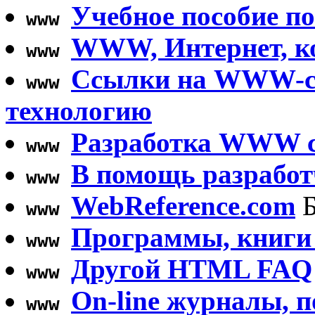
Учебное пособие по
www
WWW, Интернет, 
www
Ссылки на WWW-се
www
технологию
Разработка WWW с
www
В помощь разрабо
www
WebReference.com
Б
www
Программы, книги 
www
Другой HTML FAQ
www
On-line журналы
www