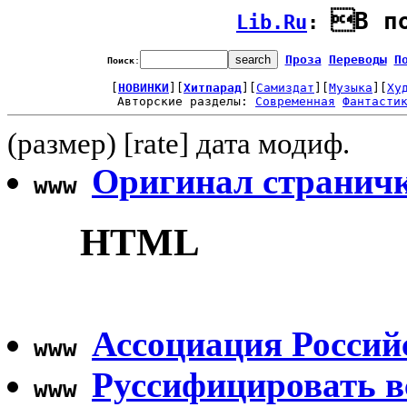
В п
Lib.Ru
: 
Проза
Переводы
П
Поиск
:
[
НОВИНКИ
][
Хитпарад
][
Самиздат
][
Музыка
][
Ху
Авторские разделы: 
Современная
Фантасти
(размер) [rate] дата модиф.
Оригинал странички
www
HTML
Ассоциация Россий
www
Руссифицировать в
www