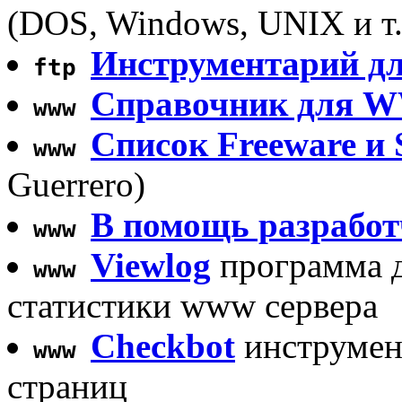
(DOS, Windows, UNIX и т.
Инструментарий 
ftp
Справочник для W
www
Список Freeware и 
www
Guerrero)
В помощь разрабо
www
Viewlog
программа д
www
статистики www сервера
Checkbot
инструмент
www
страниц