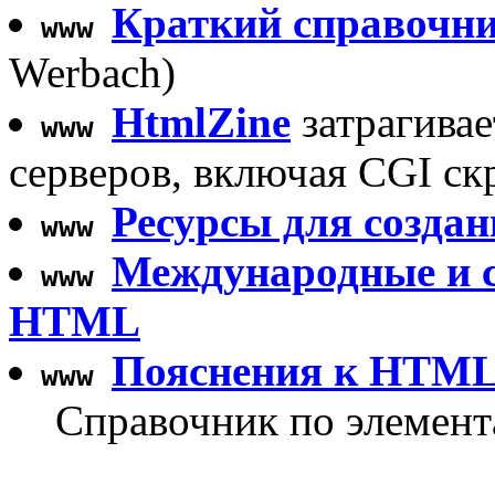
Краткий справочн
www
Werbach)
HtmlZine
затрагивае
www
серверов, включая CGI с
Ресурсы для созда
www
Международные и 
www
HTML
Пояснения к HTML
www
Справочник по элемен