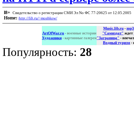
l8
+
Свидетельство о регистрации СМИ Эл No ФС 77-20625 от 12.05.2005
Home:
http://lib.ru/~moshkow/
Music.lib.ru
-
mp3
ArtOfWar.ru
- военные истории
"Самиздат"
ждет
Художники
- картинные галереи
"Заграница"
- впеча
Водный туризм
-
Популярность:
28