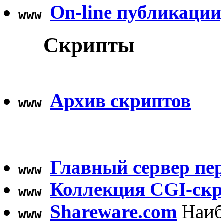
On-line публикац
www
Скрипты
Архив скриптов
www
Главный сервер пе
www
Коллекция CGI-ск
www
Shareware.com
Наиб
www