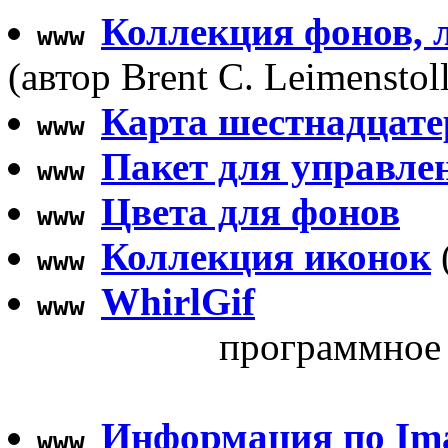
Коллекция фонов, 
www
(автор Brent C. Leimenstoll
Карта шестнадцате
www
Пакет для управле
www
Цвета для фонов
www
Коллекция иконок
www
WhirlGif
www
программное 
Информация по Im
www