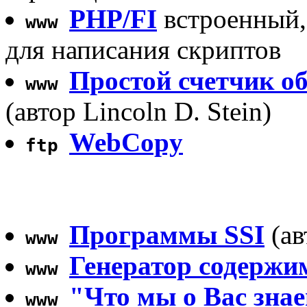
PHP/FI
встроенный,
www
для написания скриптов
Простой счетчик 
www
(автор Lincoln D. Stein)
WebCopy
ftp
Программы SSI
(ав
www
Генератор содерж
www
"Что мы о Вас зна
www