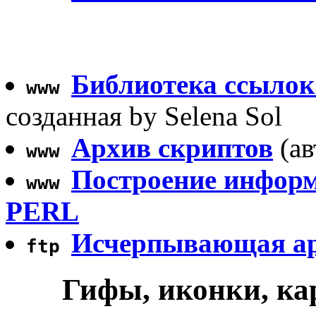
Библиотека ссылок
www
созданная by Selena Sol
Архив скриптов
(ав
www
Построение инфор
www
PERL
Исчерпывающая арх
ftp
Гифы, иконки, ка