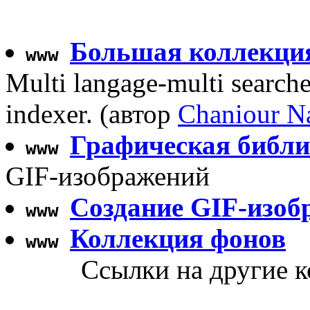
Большая коллекци
www
Multi langage-multi searche
indexer. (автор
Chaniour N
Графическая библи
www
GIF-изображений
Создание GIF-изоб
www
Коллекция фонов
www
Ссылки на другие к