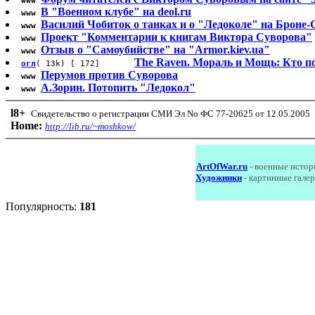
www
В "Военном клубе" на deol.ru
www
Василий Чобиток о танках и о "Ледоколе" на Броне-
www
Проект "Комментарии к книгам Виктора Суворова"
www
Отзыв о "Самоубийстве" на "Armor.kiev.ua"
www
The Raven. Мораль и Мощь: Кто п
огл
( 13k) [ 172]
Перумов против Суворова
www
А.Зорин. Потопить "Ледокол"
www
l8
+
Свидетельство о регистрации СМИ Эл No ФС 77-20625 от 12.05.2005
Home:
http://lib.ru/~moshkow/
ArtOfWar.ru
- военные истор
Художники
- картинные гале
Популярность:
181