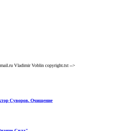
il.ru Vladimir Voblin
copyright.txt -->
ктор Суворов. Очищение
Знание-Сила"