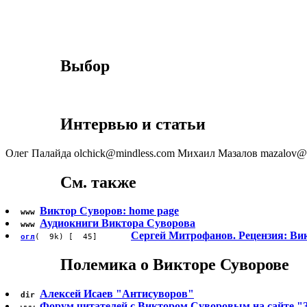
Выбор
Интервью и статьи
Олег Палайда olchick@mindless.com Михаил Мазалов mazalov@ma
См. также
Виктор Суворов: home page
www
Аудиокниги Виктора Суворова
www
Сергей Митрофанов. Рецензия: Ви
огл
( 9k) [ 45]
Полемика о Викторе Суворове
Алексей Исаев "Антисуворов"
dir
Форум читателей с Виктором Суворовым на сайте "