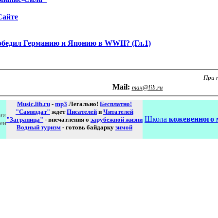
Сайте
обедил Германию и Японию в WWII? (Гл.1)
При 
Маil:
max@lib.ru
Music.lib.ru
-
mp3
Легально!
Бесплатно!
"Самиздат"
ждет
Писателей
и
Читателей
ии
Школа
кожевенного 
"Заграница"
- впечатления о
зарубежной жизни
реи
Водный туризм
- готовь байдарку
зимой