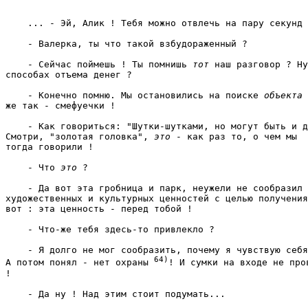
    ... - Эй, Алик ! Тебя можно отвлечь на пару секунд 
    - Валерка, ты что такой взбудораженный ? 
    - Сейчас поймешь ! Ты помнишь
 тот
 наш разговор ? Ну
способах отъема денег ? 
    - Конечно помню. Мы остановились на поиске 
объекта 
же так - смефуечки ! 
    - Как говориться: "Шутки-шутками, но могут быть и д
Смотри, "золотая головка", 
это 
- как раз то, о чем мы

тогда говорили ! 
    - Что 
это 
? 
    - Да вот эта гробница и парк, неужели не сообразил 
художественных и культурных ценностей с целью получения
вот : эта ценность - перед тобой ! 
    - Что-же тебя здесь-то привлекло ? 
    - Я долго не мог сообразить, почему я чувствую себя
64)
А потом понял - нет охраны 
! И сумки на входе не пров
! 
    - Да ну ! Над этим стоит подумать... 