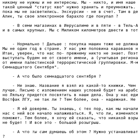
никому не нужны и не интересны. Мы - никто, и имя наше 
такой ценный "статус кво" нужно хранить и преумножать. 
пока мы не засветились. Экскурсии - не в счет. Там в де
Алик, ты свое электронное барахло где покупал ? 
    - В семи магазинах в Иерусалиме и в пяти - в Тель-А
    - Нормально ! Дальше : покупка машин тоже не должна
Мы не один год в стране. У нас уже половина караванов н
Итак, уверен, что нас по- прежнему никто не знает. Поэт
выступать будем не от своего имени, а (учитывая региона
от имени палестинской террористической группировки. М-м
Семнадцатого Сентября". 
    - А что было семнадцатого сентября ? 
    - Не знаю. Название я взял из какой-то книжки. Чем 
лучше. Письмо с изложением наших условий будет на арабс
но Ляльку придется посвятить в наши дела. Она у нас еди
Востфак ЛГУ, не так ли ? Тем более, она - надежная. Не 
    - Я ей доверяю. Ты знаешь, с тех пор, как мы начали
нас с ней все начало налаживаться. Я, что ли, изменился
поможет. Тем более, я хочу ей сказать, что никакой взры
не будет ! И все это - большой розыгрыш. 
    - А что 
ты сам 
думаешь об этом ? Нужно устанавливат
? 