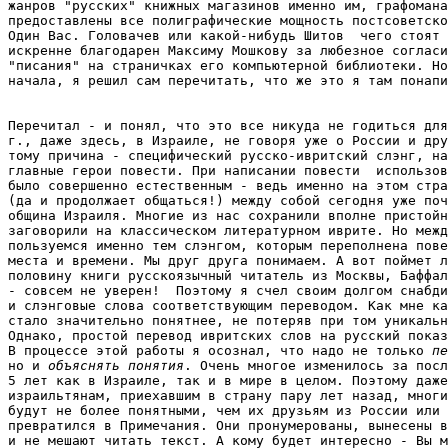
жанров "русских" книжных магазинов именно им, графомана
предоставлены все полиграфические мощность постсоветско
Один Вас. Головачев или какой-нибудь Шитов  чего стоят 
искренне благодарен Максиму Мошкову за любезное согласи
"писания" на страничках его компьютерной библиотеки. Но
Перечитал - и понял, что это все никуда не годиться для
г., даже здесь, в Израиле, не говоря уже о России и дру
тому причина - специфический русско-ивритский слэнг, на
главные герои повести. При написании повести  использов
было совершенно естественным - ведь именно на этом стра
(да и продолжает общаться!) между собой сегодня уже поч
община Израиля. Многие из нас сохранили вполне пристойн
заговорили на классическом литературном иврите. Но межд
пользуемся именно тем слэнгом, которым переполнена пове
места и времени. Мы друг друга понимаем. А вот поймет л
половину книги русскоязычный читатель из Москвы, Баффал
- совсем не уверен!  Поэтому я счел своим долгом снабди
и слэнговые слова соответствующим переводом. Как мне ка
стало значительно понятнее, не потеряв при том уникальн
Однако, простой перевод ивритских слов на русский показ
В процессе этой работы я осознал, что надо не только 
пе
но и 
объяснять
понятия
. Очень многое изменилось за посл
5 лет как в Израиле, так и в мире в целом. Поэтому даже
израильтянам, приехавшим в страну пару лет назад, многи
будут не более понятными, чем их друзьям из России или 
превратился в Примечания. Они пронумерованы, вынесены в
и не мешают читать текст. А кому будет интересно - Вы м