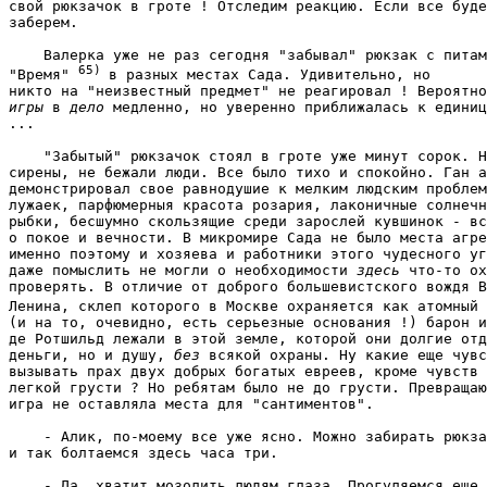
свой рюкзачок в гроте ! Отследим реакцию. Если все буде
заберем. 
    Валерка уже не раз сегодня "забывал" рюкзак с питам
65) 
"Время" 
в разных местах Сада. Удивительно, но

игры
 в 
дело
 медленно, но уверенно приближалась к единиц
... 
    "Забытый" рюкзачок стоял в гроте уже минут сорок. Н
сирены, не бежали люди. Все было тихо и спокойно. Ган а
демонстрировал свое равнодушие к мелким людским проблем
лужаек, парфюмерныя красота розария, лаконичные солнечн
рыбки, бесшумно скользящие среди зарослей кувшинок - вс
о покое и вечности. В микромире Сада не было места агре
именно поэтому и хозяева и работники этого чудесного уг
даже помыслить не могли о необходимости 
здесь
 что-то ох
проверять. В отличие от доброго большевистского вождя В
Ленина, склеп которого в Москве охраняется как атомный 
(и на то, очевидно, есть серьезные основания !) барон и
де Ротшильд лежали в этой земле, которой они долгие отд
деньги, но и душу, 
без
 всякой охраны. Ну какие еще чувс
вызывать прах двух добрых богатых евреев, кроме чувств 
легкой грусти ? Но ребятам было не до грусти. Превращаю
игра не оставляла места для "сантиментов". 
    - Алик, по-моему все уже ясно. Можно забирать рюкза
и так болтаемся здесь часа три. 
    - Да, хватит мозолить людям глаза. Прогуляемся еще 