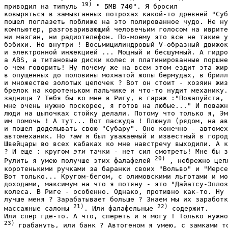
19)
приводил на типуль 
 " БМВ 740". Я бросил

ковыряться в замызганных потрохах какой-то древней "Суб
пошел поглазеть поближе на это полированное чудо. Не ну
компьютер, разговаривающий человечьим голосом на иврите
ни мазган, ни радиотелефон. По-моему это все не такие у
бэбихи. Но внутри ! Восьмицилиндровый V-образный движок
и электронной инжекцией ... Мощный и бесшумный. А гидро
а ABS, а титановые диски колес и платинированные поршне
о чем говорить! Ну почему же на всем этом ездит эта жир
в опущенных до половины мохнатой жопы бермудах, в брилл
и множестве золотых цепочек ? Вот он стоит - хозяин жиз
брелок на коротеньком пальчике и что-то нудит механику.
задница ? Тебя бы ко мне в Ригу, в гараж :"Пожалуйста, 
мне очень нужно поскорее, я готов на любые..." И поважн
люди на цыпочках стойку делали. Потому что только я, Эм
им помочь ! А тут... Вот паскуда ! Плюнул (рядом, на ав
и пошел доделывать свою "Субару". Оно конечно - автомех
автомеханик. Но 
там 
я был уважаемый и известный в город
Швейцары во всех кабаках ко мне навстречу выходили. А к
? И еще : кругом 
эти
 тачки - нет сил смотреть! Мне бы з
20)
Рулить я умею получше этих фалафелей 
 , небрежно цепл
коротенькими ручками за баранки своих "Вольво" и "Мерсе
Вот только... Кругом-бегом, с олимовскими льготами и мо
доходами, максимум на что я потяну - это "Дайатсу-Эплоз
колеса. В Риге - особенно. Однако, противно как-то. Ну 
лучше меня ? Зарабатывает больше ? Знаем мы их заработк
21)
22)
массажные салоны 
. Или фалафельные 
 содержит.

23) 
грабануть, или банк ? Автогеном я умею, с замками то