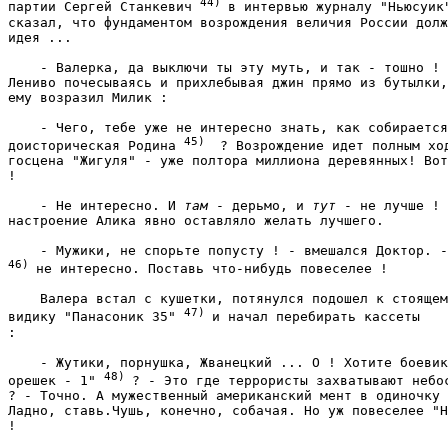
44) 
партии Сергей Станкевич 
в интервью журналу "Ньюсуик"
сказал, что фундаментом возрождения величия России долж
идея ... 
    - Валерка, да выключи ты эту муть, и так - тошно ! 
Лениво почесываясь и прихлебывая джин прямо из бутылки,
ему возразил Милик : 
    - Чего, тебе уже не интересно знать, как собирается
45) 
доисторическая Родина 
 ? Возрождение идет полным ход
госцена "Жигуля" - уже полтора миллиона деревянных! Вот
! 
    - Не интересно. И 
там
 - дерьмо, и 
тут
 - не лучше ! 
настроение Алика явно оставляло желать лучшего. 
46) 
не интересно. Поставь что-нибудь повеселее ! 
    Валера встал с кушетки, потянулся подошел к стоящем
47) 
видику "Панасоник 35" 
и начал перебирать кассеты

: 
    - Жутики, порнушка, Жванецкий ... О ! Хотите боевик
48) 
орешек - 1" 
? - Это где террористы захватывают небос
? - Точно. А мужественный американский мент в одиночку 
Ладно, ставь.Чушь, конечно, собачая. Но уж повеселее "Н
! 