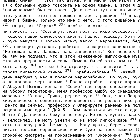
правы. Омнам 
 (вот так штука, и в мысли уже иврит про
!) с больными нужно говорить на одном языке. В этом я д
"националами" был согласен. Да и лечат тут слегка иначе
31) 
что, уверен - этот год прошел не зря : ришайон 
в ка
32) 
33)
тянут, из "Сороки" 
 вообще ни ответа

ни привета ... "Совланут, леат-леат вэ ихье беседер..."
- кодекс нашей олимовской жизни. Ладно, подожду. Хотя р
35)
, приходит усталая, разбитая - и садится заниматься с
"Не мешай папе, Данюша, папа занимается." Вот человек !
бы 
там 
не подумал, что в этой изнеженной выпускнице муз
столько преданности и силы. Помочь бы ей хоть чем-то ! 
36) 
хоть агору 
лишнюю ? На стройку, что-ли пойти ? Тут, 
37)
38) 
строят гигантский кэньон 
. Арабы-кабланы 
каждый

день вербуют у нас в поселке чернорабочих. Но руки, рук
а не коновал черт возьми ! После стройки - аорто-корона
? Абсурд! Помню, когда в "Совке" нас перед операциями г
на уборку территории, меня профессор Сырбу со скандалом
маразма : "У вас, Гриша, редкие руки !" Она, член Лондо
хирургического общества, комплиментов не делала никогда
Где-то вы сейчас, профессор ? Оперируете раненых на пол
национальные идеи ? Дай Б-г Вам вырваться из этого ада 
И что ? Да ничего. Сижу и не могу. Не могу купить Баськ
39) 
- велосипед. Не могу увезти их из этой липкой жары 
хоть на пару дней. Не могу ... Могу ждать, беречь свои 
читать толстые медицинские книги (уже на трех языках !)
40) 
спокойно смотреть на покрасневшие от "Экономики" 
рук
жены ... Привык ? Иногда мне хочется кого-нибудь убить 