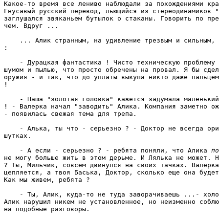
Какое-то время все лениво наблюдали за похождениями кра
Гнусавый русский перевод, льющийся из стереодинамиков "
заглушался звяканьем бутылок о стаканы. Говорить по пре
чем. Вдруг ... 
    ... Алик странным, на удивление трезвым и сильным, 
: 
    - Дурацкая фантастика ! Чисто техническую проблему 
шумом и пылью, что просто обречены на провал. Я бы сдел
оружия - и так, что до уплаты выкупа никто даже пальцем
! 
    - Наша "золотая головка" кажется задумала маленький
! - Валерка начал "заводить" Алика. Компания заметно ож
- появилась свежая тема для трепа. 
    - Алька, ты что - серьезно ? - Доктор не всегда ори
шутках. 
    - А если - серьезно ? - ребята поняли, что Алика 
по
не могу больше жить в этом дерьме. И Лялька не может. Н
? Ты, Мильчик, совсем двинулся на своих тачках. Валерка
цепляется, а твоя Баська, Доктор, сколько еще она будет
Как мы живем, ребята ? 
    - Ты, Алик, куда-то не туда заворачиваешь ...- холо
Алик нарушил никем не установленное, но неизменно соблю
на подобные разговоры. 