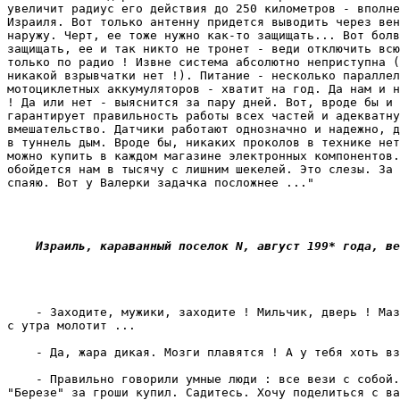
увеличит радиус его действия до 250 километров - вполне
Израиля. Вот только антенну придется выводить через вен
наружу. Черт, ее тоже нужно как-то защищать... Вот болв
защищать, ее и так никто не тронет - веди отключить всю
только по радио ! Извне система абсолютно неприступна (
никакой взрывчатки нет !). Питание - несколько параллел
мотоциклетных аккумуляторов - хватит на год. Да нам и н
! Да или нет - выяснится за пару дней. Вот, вроде бы и 
гарантирует правильность работы всех частей и адекватну
вмешательство. Датчики работают однозначно и надежно, д
в туннель дым. Вроде бы, никаких проколов в технике нет
можно купить в каждом магазине электронных компонентов.
обойдется нам в тысячу с лишним шекелей. Это слезы. За 
спаяю. Вот у Валерки задачка посложнее ..." 
    Израиль, караванный поселок N, август 199* года, ве
    - Заходите, мужики, заходите ! Мильчик, дверь ! Маз
с утра молотит ... 
    - Да, жара дикая. Мозги плавятся ! А у тебя хоть вз
    - Правильно говорили умные люди : все вези с собой.
"Березе" за гроши купил. Садитесь. Хочу поделиться с ва