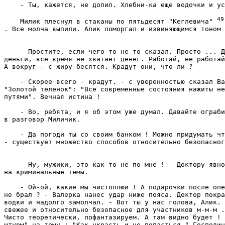
    - Ты, кажется, не допил. Хлебни-ка еще водочки и ус
    Милик плеснул в стаканы по пятьдесят "Кеглевича" 
    - Простите, если чего-то не то сказал. Просто ... Д
деньги, все время не хватает денег. Работай, не работай
А вокруг - с жиру бесятся. Крадут они, что-ли ? 
    - Скорее всего - крадут. - с уверенностью сказал Ва
"Золотой теленок": "Все современные состояния нажиты не
путями". Вечная истина ! 
    - Во, ребята, и я об этом уже думал. Давайте ограби
в разговор Миличик. 
    - Да погоди ты со своим банком ! Можно придумать чт
    - Ну, мужики, это как-то не по мне ! - Доктору явно
на криминальные темы. 
    - Ой-ой, какие мы чистоплюи ! А подарочки после опе
не брал ? - Валерка нанес удар ниже пояса. Доктор покра
водки и надолго замолчал. - Вот ты у нас голова, Алик. 
свежее и относительно безопасное для участников м-м-м .
Чисто теоретически, пофантазируем. А там видно будет ! 
штурм" на тему : "Как украсть и не попасться." Господин
