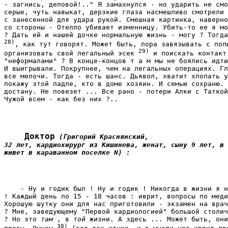
- загнись, деловой!.." Я замахнулся - но ударить не смо
серые, чуть навыкат, дерзкие глаза насмешливо смотрели 
с занесенной для удара рукой. Смешная картинка, наверно
со стороны - Отелло убивает изменницу. Убить-то ее я мо
28)
, как тут говорят. Может быть, пора завязывать с попы
29)
организовать свой легальный эсек 
 и поискать контакт 
"неформалами" ? В конце-концов т а м мы не боялись идти
И выигрывали. Покрупнее, чем на легальных операциях. Гл
все мелочи. Тогда - есть шанс. Дьявол, хватит хлопать у
покажу этой падле, кто в доме хозяин. И семью сохраню. 
достану. Не повезет ... Все рано - потери Алки с Таткой
Чужой всем - как без них ?.. 
    Доктор
(Григорий Краснянский,

32 лет, кардиохирург из Кишинева, женат, сыну 9 лет, в 
живет в караванном поселке N) :
    - Ну и годик был ! Ну и годик ! Никогда в жизни я н
! Каждый день по 15 - 18 часов : иврит, вопросы по меди
Хорошую шутку они для нас приготовили - экзамен на врач
? Мне, заведующему "Первой кардиологией" большой столич
? Но это
 там
 , в 
той 
жизни. А здесь ... Может быть, они
30)