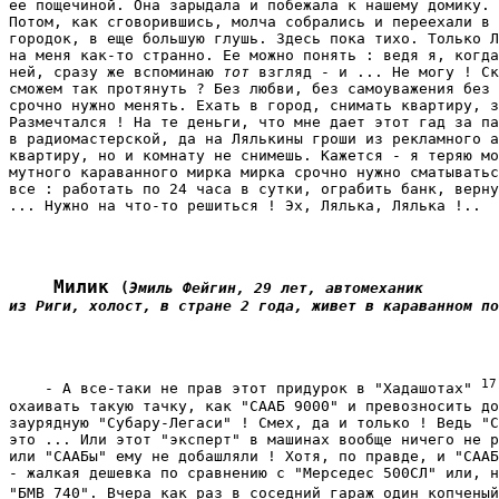
ее пощечиной. Она зарыдала и побежала к нашему домику. 
Потом, как сговорившись, молча собрались и переехали в 
городок, в еще большую глушь. Здесь пока тихо. Только Л
на меня как-то странно. Ее можно понять : ведя я, когда
ней, сразу же вспоминаю
 тот 
взгляд - и ... Не могу ! Ск
сможем так протянуть ? Без любви, без самоуважения без 
срочно нужно менять. Ехать в город, снимать квартиру, з
Размечтался ! На те деньги, что мне дает этот гад за па
в радиомастерской, да на Лялькины гроши из рекламного а
квартиру, но и комнату не снимешь. Кажется - я теряю мо
мутного караванного мирка мирка срочно нужно сматыватьс
все : работать по 24 часа в сутки, ограбить банк, верну
... Нужно на что-то решиться ! Эх, Лялька, Лялька !.. 
    Милик 
(
Эмиль Фейгин, 29 лет, автомеханик

из Риги, холост, в стране 2 года, живет в караванном по
17
    - А все-таки не прав этот придурок в "Хадашотах" 
охаивать такую тачку, как "СААБ 9000" и превозносить до
заурядную "Субару-Легаси" ! Смех, да и только ! Ведь "С
это ... Или этот "эксперт" в машинах вообще ничего не р
или "СААБы" ему не добашляли ! Хотя, по правде, и "СААБ
- жалкая дешевка по сравнению с "Мерседес 500СЛ" или, н
"БМВ 740". Вчера как раз в соседний гараж один копченый