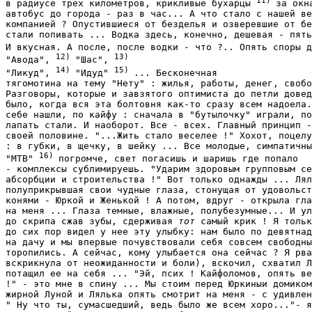
11) 
в радиусе трех километров, крикливые бухарцы 
за окна
автобус до города - раз в час... А что стало с нашей ве
компанией ? Опустившиеся от безделья и озверевшие от бе
стали попивать ... Водка здесь, конечно, дешевая - пять
И вкусная. А после, после водки - что ?.. Опять споры д
12) 
13)
"Авода", 
"Шас", 
14) 
15) 
"Ликуд", 
"Идуд" 
... Бесконечная

тягомотина на тему "Нету" : жилья, работы, денег, свобо
Разговоры, которые и завзятого оптимиста до петли довед
было, когда вся эта болтовня как-то сразу всем надоела.
себе нашли, по кайфу : сначала в "бутылочку" играли, по
лапать стали. И наоборот. Все - всех. Главный принцип -
своей половине. "...Жить стало веселее !" Хохот, поцелу
: в губки, в щечку, в шейку ... Все молодые, симпатичны
16) 
"МТВ" 
погромче, свет погасишь и шаришь где попало

- комплексы сублимируешь. "Ударим здоровым групповым се
абсорбции и строительства !" Вот только однажды ... Лял
полуприкрывшая свои чудные глаза, стонущая от удовольст
конями - Юркой и Женькой ! А потом, вдруг - открыла гла
на меня ... Глаза темные, влажные, полубезумные... И ул
до скрипа сжав зубы, сдерживая 
тот 
самый крик ! Я тольк
до сих пор видел у нее эту улыбку: нам было по девятнад
на дачу и мы впервые почувствовали себя совсем свободны
торопились. А сейчас, кому улыбается она сейчас ? Я рва
вскрикнула от неожиданности и боли), вскочил, схватил Л
потащил ее на себя ... "Эй, псих ! Кайфоломов, опять ве
!" - это мне в спину ... Мы стоим перед Юркиныи домиком
жирной Луной и Лялька опять смотрит на меня - с удивлен
" Ну что ты, сумасшедший, ведь было же всем хоро..."- я