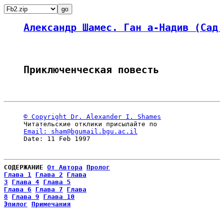
Александр Шамес. Ган а-Надив (Сад
Приключенческая повесть
© Copyright Dr. Alexander I. Shames
     Читательские отклики присылайте по

Email: sham@bgumail.bgu.ac.il
СОДЕРЖАНИЕ
От Автора
Пролог
Глава 1
Глава 2
Глава

3
Глава 4
Глава 5
Глава 6
Глава 7
Глава

8
Глава 9
Глава 10
Эпилог
Примечания