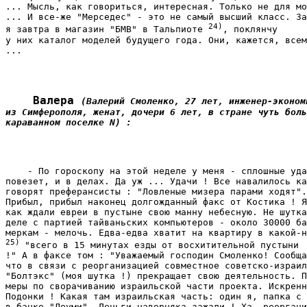
... Мысль, как говориться, интересная. Только не для мо
... И все-же "Мерседес" - это не самый высший класс. За
24)
я завтра в магазин "БМВ" в Тальпиоте 
, поклянчу

у них каталог моделей будущего года. Они, кажется, всем
... 
    Валера 
(Валерий Смоленко, 27 лет, инженер-экономи
из Симферополя, женат, дочери 6 лет, в стране чуть боль
караванном поселке N) :
    - По гороскопу на этой неделе у меня - сплошные уда
повезет, и в делах. Да уж ... Удачи ! Все навалилось ка
говорят преферансисты : "Ловленые мизера парами ходят".
Прибыл, прибыл наконец долгожданный факс от Костика ! Я
как ждали евреи в пустыне свою манну небесную. Не шутка
деле с партией тайваньских компьютеров - около 30000 ба
25) 
"всего в 15 минутах езды от восхитительной пустыни

!" А в факсе том : "Уважаемый господин Смоленко! Сообща
что в связи с реорганизацией совместное советско-израил
"Болтэкс" (моя шутка !) прекращает свою деятельность. П
меры по сворачиванию израильской части проекта. Искренн
Подонки ! Какая там израильская часть: один я, папка с 
в банке "Леуми". Деньги наверняка зажали ! Ха, реоргани