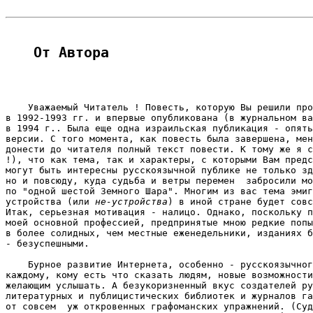
От Автора
    Уважаемый Читатель ! Повесть, которую Вы решили про
в 1992-1993 гг. и впервые опубликована (в журнальном ва
в 1994 г.. Была еще одна израильская публикация - опять
версии. С того момента, как повесть была завершена, мен
донести до читателя полный текст повести. К тому же я с
!), что как тема, так и характеры, с которыми Вам предс
могут быть интересны русскоязычной публике не только зд
но и повсюду, куда судьба и ветры перемен  забросили мо
по "одной шестой Земного Шара". Многим из вас тема эмиг
устройства (или 
не-устройства
) в иной стране будет совс
Итак, серьезная мотивация - налицо. Однако, поскольку п
моей основной профессией, предпринятые мною редкие попы
в более солидных, чем местные еженедельники, изданиях б
- безуспешными. 
    Бурное развитие Интернета, особенно - русскоязычног
каждому, кому есть что сказать людям, новые возможности
желающим услышать. А безукоризненный вкус создателей ру
литературных и публицистических библиотек и журналов га
от совсем  уж откровенных графоманских упражнений. (Суд