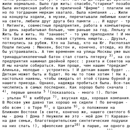
жили нормально. Было где жить: спасибо,"старики" позабо
Была интересная работа в приличной "фирме" : платили не
но по тогдашним меркам хватало. Была компания ... Жили 
на концерты ходили, в музеи, перечитывали любимые книги
на свете, любили друг друга без памяти ... И вдруг - тр
! Митинги, совместные предприятия, работа в компьютерны
За день зарабатывал больше, чем раньше за год. Ляльку п
Жить бы и жить. Но "занавес" - то уже приподняли ! И мн
что такая жизнь - лишь новая ступень нищеты... Друзья, 
потянулись за рубеж. Кто на Запад, кто на Юг. Расползал
Пошли письма : Мюнхен, Бостон и, конечно, отсюда, из Из
бы устраивались. А тем временем на улицы Москвы уже вых
3)
тринадцатикопеечный батон стал стоить пятерку 
, на со
предприятия нажимал двойной пресс : рэкета и Советов на
И мы начали собираться. Нам проще, чем нашим "предкам" 
Алинька, молодые - устроитесь ! И деткам вашим будет ..
Деткам может быть и будет. Но мы то тоже хотим ! Ни я, 
настолько наивны, чтобы ожидать от этой страны бурной р
нашего приезда. Однако, надежда пробиться была. Все-так
4)
5 )
, первые шекели 
(показалось - много !). Потом

6)
7)
- ульпан 
 в киббуце 
, вкусная еда, хорошая компания.
В Москве уже давно так хорошо не сидели ! По вечерам - 
8)
9)
обо всем : о Торе 
, о Цахале 
, о положении на

Ближнем Востоке (в свете, конечно же, нашего светлого б
мы - дома ! Дома ? Неужели же 
это
 - мой дом ?! Караван-
на две семьи, благотворительские синтетические подушки 
10)
на них спать !), эфиопские дети
 в парше, ни одного де