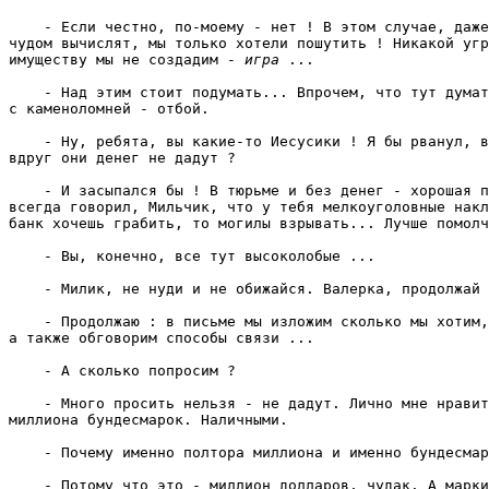
    - Если честно, по-моему - нет ! В этом случае, даже
чудом вычислят, мы только хотели пошутить ! Никакой угр
имуществу мы не создадим - 
игра 
... 
    - Над этим стоит подумать... Впрочем, что тут думат
с каменоломней - отбой. 
    - Ну, ребята, вы какие-то Иесусики ! Я бы рванул, в
вдруг они денег не дадут ? 
    - И засыпался бы ! В тюрьме и без денег - хорошая п
всегда говорил, Мильчик, что у тебя мелкоуголовные накл
банк хочешь грабить, то могилы взрывать... Лучше помолч
    - Вы, конечно, все тут высоколобые ... 
    - Милик, не нуди и не обижайся. Валерка, продолжай 
    - Продолжаю : в письме мы изложим сколько мы хотим,
а также обговорим способы связи ... 
    - А сколько попросим ? 
    - Много просить нельзя - не дадут. Лично мне нравит
миллиона бундесмарок. Наличными. 
    - Почему именно полтора миллиона и именно бундесмар
    - Потому что это - миллион долларов, чудак. А марки