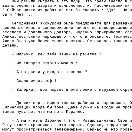
    Они решили сыграть в эту 
игру
. Это сразу внесло в с
жизнь элементы азарта и осмысленности. Рассчитывали ли 
? Сейчас никто из ребят не мог бы сказать : "Да" . Но н
бы и "Нет ... 
    Сегодняшняя экскурсия была предпринята для разведки
довольные жены в сопровождении ничего не подозревающего
веселого и довольного Доктора, надежно "прикрывали" сос
Алика, постоянно чиркающего что-то в блокноте. Техничес
Алику была уже более-менее понятна. Оставалось только п
детали. 
    - Мильчик, как тебе замки на решетке ? 
    - Их гвоздем открыть можно ! 
    - А на двери у входа в тоннель ? 
    - Аналогично, шеф ! 
    - До сих пор я видел только рабочих и садовников. О
Сигнализации вроде бы тоже. Даже сумки на входе не пров
такое чувство, что мы не в Израиле. 
    - А мы и не в Израиле ! Это - Ротшильд-лэнд. Свои п
Отсутствие охранников - это хорошо. Однако, территория,
могут просматриваться телекамерами. Сейчас мы это прове