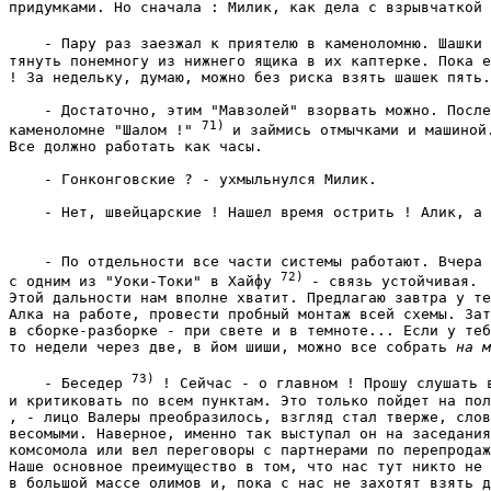
придумками. Но сначала : Милик, как дела с взрывчаткой 
    - Пару раз заезжал к приятелю в каменоломню. Шашки 
тянуть понемногу из нижнего ящика в их каптерке. Пока е
! За недельку, думаю, можно без риска взять шашек пять.
    - Достаточно, этим "Мавзолей" взорвать можно. После
71) 
каменоломне "Шалом !" 
и займись отмычками и машиной.
Все должно работать как часы. 
    - Гонконговские ? - ухмыльнулся Милик. 
    - По отдельности все части системы работают. Вчера 
72) 
с одним из "Уоки-Токи" в Хайфу 
- связь устойчивая.

Этой дальности нам вполне хватит. Предлагаю завтра у те
Алка на работе, провести пробный монтаж всей схемы. Зат
в сборке-разборке - при свете и в темноте... Если у теб
то недели через две, в йом шиши, можно все собрать 
на м
73) 
    - Беседер 
! Сейчас - о главном ! Прошу слушать в
и критиковать по всем пунктам. Это только пойдет на пол
, - лицо Валеры преобразилось, взгляд стал тверже, слов
весомыми. Наверное, именно так выступал он на заседания
комсомола или вел переговоры с партнерами по перепродаж
Наше основное преимущество в том, что нас тут никто не 
в большой массе олимов и, пока с нас не захотят взять д