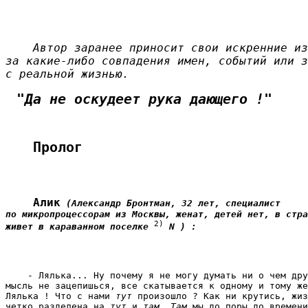
    Автор заранее приносит свои искренние из
за какие-либо совпадения имен, событий или з
с реальной жизнью.
"Да не оскудеет рука дающего !"
Пролог
    Алик
(Александр Бронтман, 32 лет, специалист

по микропроцессорам из Москвы, женат, детей нет, в стра
2)
живет в караванном поселке 
 N ) :
    - Лялька... Ну почему я не могу думать ни о чем дру
мысль не зацепишься, все скатывается к одному и тому же
Лялька ! Что с нами 
тут
 произошло ? Как ни крутись, жиз
четко разделена на 
тут
 и 
там
. 
Там
 мы до поры до времени
