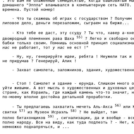
. Это вам не блаженные семидесятые, когда башковитый ма
домашнего "Эппла" вламывался в компьютерную сеть НАТО. 
времена. Пустой номер! 
    - Что ты скажешь об играх с государством ? Получим 
липовое дело, деньги перезаложим, сыграем на бирже... 
    - Кто тебе ее даст, эту ссуду ? Ты что, хавер а-кне
55) 
двоюродный племянник рава Шаха 
? Легко и свободно он
бабки только своим. Помнишь основной принцип социализма
нас
 не работает, тот 
у нас
 не ест !" 
    - Ну, ну, генерируйте идеи, ребята ! Неужели так и 
не придумав ? Генерируй, Алик ! 
    - Стоп ! Самолет и здание - ерунда. Слишком много о
уйти живыми. А вот мысль о художественных и духовных це
стране, как Израиль, где каждый камень что-то значит, н
по-моему вполне достойна детальной проработки. 
56) 
    - Ты предлагаешь захватить мечеть Аль-Акса 
или 
57) 
58) 
свитки 
из Музеон Исраэль 
? Не выйдет, там

59) 
полно битахонщиков 
, сигнализации, да и вообще - все
полно народу. Все на виду, как туда подлезть ? - Нет, к
немножко поднапрячься, и ... 