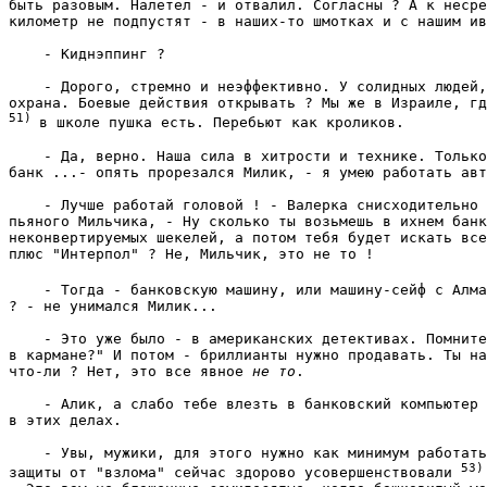
быть разовым. Налетел - и отвалил. Согласны ? А к несре
километр не подпустят - в наших-то шмотках и с нашим ив
    - Киднэппинг ? 
    - Дорого, стремно и неэффективно. У солидных людей,
51) 
в школе пушка есть. Перебьют как кроликов. 
    - Да, верно. Наша сила в хитрости и технике. Только
банк ...- опять прорезался Милик, - я умею работать авт
    - Лучше работай головой ! - Валерка снисходительно 
пьяного Мильчика, - Ну сколько ты возьмешь в ихнем банк
неконвертируемых шекелей, а потом тебя будет искать все
плюс "Интерпол" ? Не, Мильчик, это не то ! 
    - Тогда - банковскую машину, или машину-сейф с Алма
? - не унимался Милик... 
    - Это уже было - в американских детективах. Помните
в кармане?" И потом - бриллианты нужно продавать. Ты на
что-ли ? Нет, это все явное 
не то
. 
    - Алик, а слабо тебе влезть в банковский компьютер 
в этих делах. 
    - Увы, мужики, для этого нужно как минимум работать
защиты от "взлома" сейчас здорово усовершенствовали 