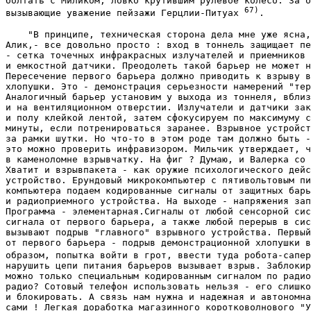
болтать с Миликом, ловко крутившим рулевое колесо. За о
67)
вызывающие уважение пейзажи Герцлии-Питуах 
. 
    "В принципе, техническая сторона дела мне уже ясна,
Алик,- все довольно просто : вход в тоннель защищает пе
- сетка точечных инфракрасных излучателей и приемников 
и емкостной датчики. Преодолеть такой барьер не может н
Пересечение первого барьера должно приводить к взрыву в
хлопушки. Это - демонстрация серьезности намерений "тер
Аналогичный барьер установим у выхода из тоннеля, вблиз
и на вентиляционном отверстии. Излучатели и датчики зак
и полу клейкой лентой, затем сфокусируем по максимуму с
минуты, если потренироваться заранее. Взрывное устройст
за рамки шутки. Но что-то в этом роде там должно быть -
это можно проверить инфравизором. Мильчик утверждает, ч
в каменоломне взрывчатку. На фиг ? Думаю, и Валерка со 
Хватит и взрывпакета - как оружие психологического дейс
устройство. Ерундовый микрокомпьютер с пятивольтовым пи
компьютера подаем кодированные сигналы от защитных барь
и радиоприемного устройства. На выходе - напряжения зап
Программа - элементарная.Сигналы от любой сенсорной сис
сигнала от первого барьера, а также любой перерыв в сис
вызывают подрыв "главного" взрывного устройства. Первый
от первого барьера - подрыв демонстрационной хлопушки в
образом, попытка войти в грот, ввести туда робота-сапер
нарушить цепи питания барьеров вызывает взрыв. Заблокир
можно только специальным кодированным сигналом по радио
радио? Сотовый телефон использовать нельзя - его слишко
и блокировать. А связь нам нужна и надежная и автономна
сами ! Легкая доработка магазинного коротковолнового "У