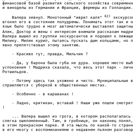
финансовой базой развития сельского хозяйства современн
и виноделы из Германии и Франции, фермеры из Голландии.
62)
    Валера зевнул. Монотонный "иврит каля" 
 экскурсов
вгонял его в состояние полудремы. Понимать этот так и н
язык было трудно и мозг автоматически выставлял защитны
Алик, Доктор и жены с интересом внимали рассказам мадри
Валера вышел из группки экскурсантов и подошел к лежаще
Милику. Милик курил, пытаясь пускать дым кольцами, но л
явно препятствовал этому занятию. 
    - Красиво тут, правда, Мильчик ? 
    - Да, у барона была губа не дура. хорошее место выб
успокоения ! Мадриха сказала, что весь этот парк - личн
Ротшильдов. 
    - Потому здесь так ухожено и чисто. Муниципальные в
справляются с уборкой в общественных местах. 
    - Особенно - в караванах ! 
    - Ладно, критикан, вставай ! Наши уже пошли смотрет
! 
    ... Валера вышел из грота, в котором располагалась 
слегка ошеломленный. Там, в гробнице, он наконец понял,
в этом прекрасном парке. И эта мысль по какой-то странн