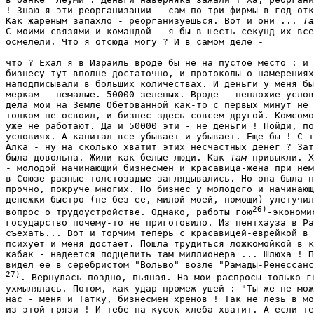
! Знаю я эти реорганизации - сам по три фирмы в год отк
Как жареным запахло - реорганизуешься. Вот и они ... 
Та
С моими связями и командой - я бы в шесть секунд их все
осмелели. Что я отсюда могу ? И в самом деле - 
что ? Ехал я в Израиль вроде бы не на пустое место : и 
бизнесу тут вполне достаточно, и протоколы о намерениях
наподписывали в больших количествах. И деньги у меня бы
меркам - немалые. 50000 зеленых. Вроде - неплохие услов
дела мои на Земле Обетованной как-то с первых минут не 
толком не освоил, и бизнес здесь совсем другой. Комсомо
уже не работают. Да и 50000 эти - не деньги ! Пойди, по
условиях. А капитал все убывает и убывает. Еще бы ! С т
Алка - ну на сколько хватит этих несчастных денег ? Зат
была довольна. Жили как белые люди. Как 
там
 привыкли. Х
- молодой начинающий бизнесмен и красавица-жена при нем
в Союзе разные толстозадые заглядывались. Но она была п
прочно, покруче многих. Но бизнес у молодого и начинающ
денежки быстро (не без ее, милой моей, помощи) улетучил
26)
вопрос о трудоустройстве. Однако, работы гою
-экономи
государство почему-то не приготовило. Из пентхауза в Ра
съехать... Вот и торчим теперь с красавицей-еврейкой в 
психует и меня достает. Пошла трудиться ложкомойкой в к
кабак - надеется подцепить там миллионера ... Шлюха ! П
27)
. Вернулась поздно, пьяная. На мои распросы только гн
ухмылялась. Потом, как удар промеж ушей : "Ты же не мож
нас - меня и Татку, бизнесмен хренов ! Так не лезь в мо
из этой грязи ! И тебе на кусок хлеба хватит. А если те