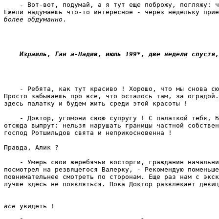
    - Вот-вот, подумай, а я тут еще поброжу, погляжу: ч
Ежели надумаешь что-то интересное - через недельку прие
более обдуманно
. 
    Израиль, Ган а-Надив, июль 199*, две недели спустя,
    - Ребята, как тут красиво ! Хорошо, что мы снова сю
Просто забываешь про все, что осталось там, за оградой.
здесь палатку и будем жить среди этой красоты ! 
    - Доктор, угомони свою супругу ! С палаткой тебя, Б
отсюда выпрут: нельзя нарушать границы частной собствен
господ Ротшильдов свята и неприкосновенна ! 
Правда, Алик ? 
    - Умерь свои жеребячьи восторги, гражданин начальни
посмотрел на резвящегося Валерку, - Рекомендую поменьше
повнимательнее смотреть по сторонам. Еще раз нам с экск
все 
увидеть ! 