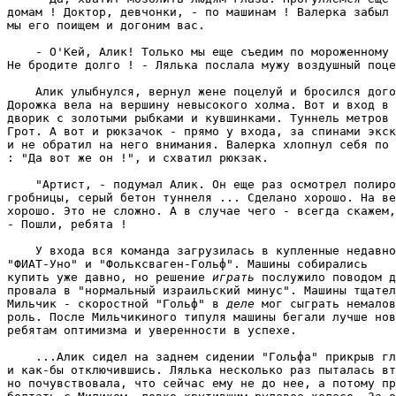
домам ! Доктор, девчонки, - по машинам ! Валерка забыл 
мы его поищем и догоним вас. 
    - О'Кей, Алик! Только мы еще съедим по мороженному 
Не бродите долго ! - Лялька послала мужу воздушный поце
    Алик улыбнулся, вернул жене поцелуй и бросился дого
Дорожка вела на вершину невысокого холма. Вот и вход в 
дворик с золотыми рыбками и кувшинками. Туннель метров 
Грот. А вот и рюкзачок - прямо у входа, за спинами экск
и не обратил на него внимания. Валерка хлопнул себя по 
: "Да вот же он !", и схватил рюкзак. 
    "Артист, - подумал Алик. Он еще раз осмотрел полиро
гробницы, серый бетон туннеля ... Сделано хорошо. На ве
хорошо. Это не сложно. А в случае чего - всегда скажем,
- Пошли, ребята ! 
    У входа вся команда загрузилась в купленные недавно
"ФИАТ-Уно" и "Фольксваген-Гольф". Машины собирались

купить уже давно, но решение 
играть 
послужило поводом д
провала в "нормальный израильский минус". Машины тщател
Мильчик - скоростной "Гольф" в 
деле
 мог сыграть немалов
роль. После Мильчикиного типуля машины бегали лучше нов
ребятам оптимизма и уверенности в успехе. 
    ...Алик сидел на заднем сидении "Гольфа" прикрыв гл
и как-бы отключившись. Лялька несколько раз пыталась вт
но почувствовала, что сейчас ему не до нее, а потому пр