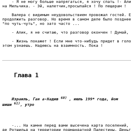
    - Я не могу больше напрягаться, я хочу спать !- Али
на Мильчика. - Эй, налетчик,просыпайся ! По пещерам ! 
    Валера с видимым неудовольствием провожал гостей. Е
продолжить разговор. Но время в самом деле было позднее
"по чуть-чуть", но зато часто ... 
    - Алик, я не считаю, что разговор окончен ! Думай, 
    - Жизнь покажет ! Если мне что-нибудь придет в голо
этом узнаешь. Надеюсь на взаимность. Пока ! 
Глава 1
60) 
    Израиль, Ган а-Надив 
, июль 199* года, йом

61)
шиши 
, утро
    -... На камне перед вами высечена карта поселений, 
де Ротшильд на территории подмандатной Палестины. Деньг