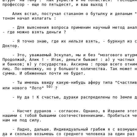
профессор - еще по пятьдесят, и ваш выход ! 
    Алик встал, постучал стаканом о бутылку и деланым "
тоном начал излагать : 
    - Для выяснения вопроса применим научный метод анал
- где можно взять деньги ? 
    - Я точно знаю, где их 
нельзя
 взять, - буркнул из с
Доктор. 
    - Это, уважаемый Эскулап, мы и без "мозгового штурм
Продолжай, Алик ! - Итак, деньги бывают : а) у частных 
и банков; в) у государства. Аксиома : проще всего отним
лиц. По-немножку, но у большого количества. Так может н
сумма. И обиженных почти не будет. 
    - Ты имеешь ввиду какую-нибудь аферу типа "Счастлив
50) 
или нового "Лото" 
? 
    - Насчет дураков - согласен. Однако, в Израиле этот
нашими с тобой бывшими соотечественниками. Пробиться че
нам не под силу. 
    - Ладно, дальше. Индивидуальный грабеж я с возмущен
да и сколько возьмешь со среднего человека за один раз 