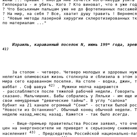
Гиппократа - и убить. Кого ? Кто виноват, что я уже год
? Что Баськиным пальцам уже не до фортепианных пассажей
? На мир, на себя ? Все, хватит душу травить ! Вернемся
: "Новые методы лазерной хирургии склеротизированных тк
по материалам ..." 
41)
    За столом - четверо. Четверо молодых и здоровых муж
нелегкая олимовская жизнь столкнула и сблизила в этом з
мира сего караванном поселке. На столе - водка, джин, т
42) 
шаббат
. Соф шавуа 
. Мужики молча надираются

- расслабляются после тяжелой рабочей недели. Говорить 
сказано. Мальчишник. Бабы собрались у Ляльки - им еще и
свои немудреные "девические тайны". В углу "салона"

бубнит на 21 канале огромный "Сони" - остатки былой рос
"Новости из Останкино". Обычный конец обычной недели. Т
неделю назад,месяц назад. Кажется - так было 
всегда
. 
    - Вице-премьер правительства России заявил, что оче
цен на энергоносители не приведет к серьезному снижению
43) 
населеният 
. Председатель Российской национально-пат