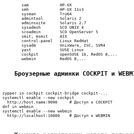
        sam             HP-UX

        smh             HP-UX 11v3

        sysman          Tru64

        admintool       Solaris 2

        adminsuite      Solaris 2.7

        sysadmsh        SCO UNIX 4

        scoadmin        SCO OpenServer 5

        smit, msmit     AIX

        control-panel   Linux RedHat

        sysadm          UnixWare, ISC, SVR4

        yast            SUSE Linux

        cockpit         openSUSE 16, RedOS 8,...

        webmin          RedOS 8,...

Броузерные админки COCKPIT и WEBM
zypper in cockpit cockpit-bridge cockpit-...

systemctl enable --new cockpit

  http://host.name:9090     # Доступ к COCKPIT

dnf in webmin

systemctl enable --new webmin

  http://localhost:10000    # Доступ к WEBMIN
