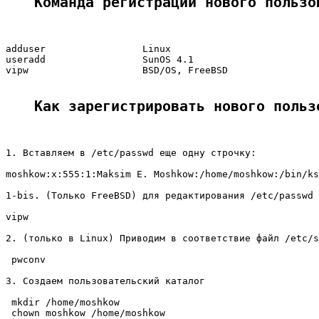
Команда регистрации нового пользо
adduser                 Linux

useradd                 SunOS 4.1

vipw                    BSD/OS, FreeBSD

Как зарегистрировать нового польз
1. Вставляем в /etc/passwd еще одну строчку:

moshkow:x:555:1:Maksim E. Moshkow:/home/moshkow:/bin/ks
1-bis. (Только FreeBSD) для редактирования /etc/passwd 
vipw

2. (только в Linux) Приводим в соответствие файл /etc/s
 pwconv

3. Создаем пользовательский каталог

 mkdir /home/moshkow

 chown moshkow /home/moshkow
