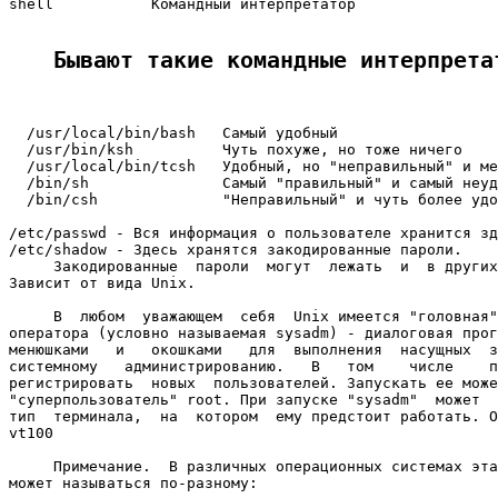
shell           Командный интерпретатор

Бывают такие командные интерпрета
  /usr/local/bin/bash   Самый удобный

  /usr/bin/ksh          Чуть похуже, но тоже ничего

  /usr/local/bin/tcsh   Удобный, но "неправильный" и ме
  /bin/sh               Самый "правильный" и самый неуд
  /bin/csh              "Неправильный" и чуть более удо
/etc/passwd - Вся информация о пользователе хранится зд
/etc/shadow - Здесь хранятся закодированные пароли.

     Закодированные  пароли  могут  лежать  и  в других
Зависит от вида Unix.

     В  любом  уважающем  себя  Unix имеется "головная"
оператора (условно называемая sysadm) - диалоговая прог
менюшками   и   окошками   для  выполнения  насущных  з
системному   администрированию.   В   том    числе    п
регистрировать  новых  пользователей. Запускать ее може
"суперпользователь" root. При запуске "sysadm"  может  
тип  терминала,  на  котором  ему предстоит работать. О
vt100

     Примечание.  В различных операционных системах эта
может называться по-разному:
