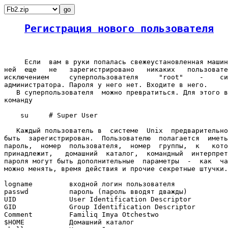
Регистрация нового пользователя
     Если  вам в руки попалась свежеустановленная машин
ней  еще   не   зарегистрировано   никаких   пользовате
исключением     суперпользователя     "root"    -    си
администратора. Пароля у него нет. Входите в него.

   В суперпользователя  можно превратиться. Для этого в
команду

    su     # Super User

   Каждый пользователь в  системе  Unix  предварительно
быть  зарегистрирован.  Пользователю  полагается  иметь
пароль,  номер  пользователя,  номер  группы,  к   кото
принадлежит,   домашний  каталог,  командный  интерпрет
пароля могут быть дополнительные  параметры  -  как  ча
можно менять, время действия и прочие секретные штучки.

logname         входной логин пользователя

passwd          пароль (пароль вводят дважды)

UID             User Identification Descriptor

GID             Group Identification Descriptor

Comment         Familiq Imya Otchestwo

$HOME           Домашний каталог
