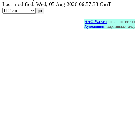
Last-modified: Wed, 05 Aug 2026 06:57:33 GmT
ArtOfWar.ru
- военные исто
Художники
- картинные гале