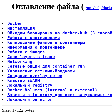
Оглавление файла (
/unixhelp/docke
Docker
Инсталляция
Обходим блокировку на docker-hub (3 спосо
Работа с контейнерами
Копирование файлов в контейнеры
Информация о контейнере
Работа с images
Слои layers в image
Networking
Сетевые опции для container run
Управление сетками-бриджами
Создание overlay сетей
Кластер SWARM
Локальный registry
Docker Volumes (internal и external)
Взвести http_proxy для всех запускаемых к
Локальный регистры
Size: 17122 bytes