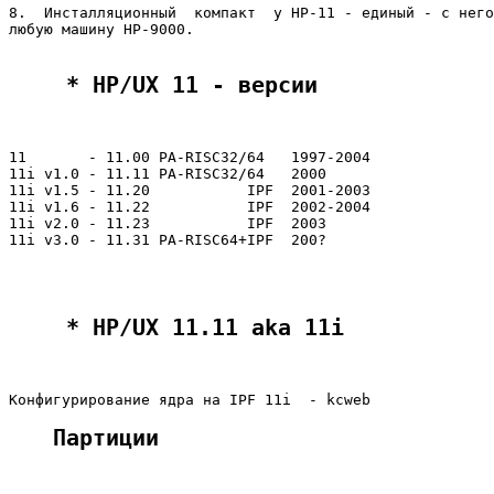
8.  Инсталляционный  компакт  у HP-11 - единый - с него
любую машину HP-9000.

 * HP/UX 11 - версии
11       - 11.00 PA-RISC32/64   1997-2004

11i v1.0 - 11.11 PA-RISC32/64   2000

11i v1.5 - 11.20           IPF  2001-2003

11i v1.6 - 11.22           IPF  2002-2004

11i v2.0 - 11.23           IPF  2003

11i v3.0 - 11.31 PA-RISC64+IPF  200?

 * HP/UX 11.11 aka 11i
Партиции