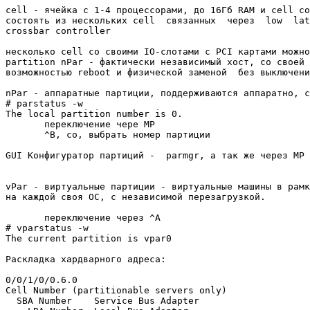
cell - ячейка с 1-4 процессорами, до 16Гб RAM и cell co
состоять из нескольких cell  связанных  через  low  lat
crossbar controller

несколько cell со своими IO-слотами с PCI картами можно
partition nPar - фактически независимый хост, со своей 
возможностью reboot и физической заменой  без выключени
nPar - аппаратные партиции, поддерживаются аппаратно, с
# parstatus -w

The local partition number is 0.

       переключение чере MP

       ^B, co, выбрать номер партиции

GUI Конфигуратор партиций -  parmgr, а так же через MP

vPar - виртуальные партиции - виртуальные машины в рамк
на каждой своя ОС, с независимой перезагрузкой.

       переключение через ^A

# vparstatus -w

The current partition is vpar0

Раскладка хардварного адреса:

0/0/1/0/0.6.0

Cell Number (partitionable servers only)

  SBA Number    Service Bus Adapter
