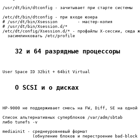
/usr/dt/bin/dtconfig - зачитывает при старте системы

/etc/dt/bin/dtconfig - при входе юзера

# /usr/dt/bin/Xsession        - мастер-копия

# /usr/dt/bin/Xsession.d/*

/etc/dt/config/Xsession.d/* - профайлы X-сессии, сюда ж
  засимлинковать /etc/profile

32 и 64 разрядные процессоры
User Space ID 32bit + 64bit Virtual

О SCSI и о дисках
HP-9000 не поддерживает смесь на FW, Diff, SE на одной 
Список альтернативных суперблоков /var/adm/sbtab

либо tunefs -v

mediainit - среднеуровневый формат

            (обнуление блоков и перестроение bad-block 