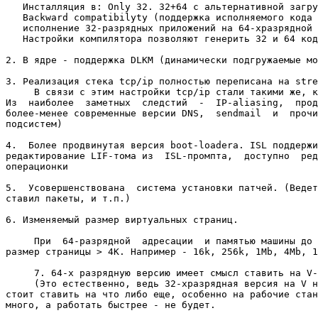
   Инсталляция в: Only 32. 32+64 с альтернативной загру
   Backward compatibilyty (поддержка исполняемого кода 
   исполнение 32-разрядных приложений на 64-хразрядной 
   Настройки компилятора позволяют генерить 32 и 64 код
2. В ядре - поддержка DLKM (динамически подгружаемые мо
3. Реализация стека tcp/ip полностью переписана на stre
     В связи с этим настройки tcp/ip стали такими же, к
Из  наиболее  заметных  следстий  -  IP-aliasing,  прод
более-менее современные версии DNS,  sendmail  и  прочи
подсистем)

4.  Более продвинутая версия boot-loadera. ISL поддержи
редактирование LIF-тома из  ISL-промпта,  доступно  ред
операционки

5.  Усовершенствована  система установки патчей. (Ведет
ставил пакеты, и т.п.)

6. Изменяемый размер виртуальных страниц.

     При  64-разрядной  адресации  и памятью машины до 
размер страницы > 4К. Например - 16k, 256k, 1Mb, 4Mb, 1
     7. 64-х разрядную версию имеет смысл ставить на V-
     (Это естественно, ведь 32-хразрядная версия на V н
стоит ставить на что либо еще, особенно на рабочие стан
много, а работать быстрее - не будет.
