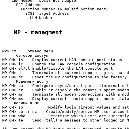
    LBA Number  Local Bus Adapter

      PCI Address

        Function Number (у multifunction карт)

          SCSI Target Address

            LUN Number

MP - managment
MP> cm    Command Menu

      Сетевой доступ

MP:CM> ls    Display current LAN console port status

MP:CM> lc    Change the LAN console configuration

MP:CM> el/dl Enable/Disable the LAN console port

MP:CM> di    Terminate all current remote logins, but d
MP:CM> dc    Reset the MP configuration to the factory 
      Модемный доступ

MP:CM> ca    Configure async/serial ports (terminal set
MP:CM> er    Enable or disable the remote support modem

MP:CM> mr    Terminate all modem connections with a mod
MP:CM> ms    Display current remote support modem statu
     Логины в MP

MP:CM> so           Modify login timeout values and set
MP:CM> so or uc    Create/modify/remove MP user account
MP:CM> who          Determine which users are currently
MP:CM> te    Send (tell) a message to other logged in M
If  you forget the MP Admin user's password, execute th