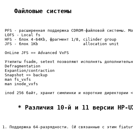
Файловые системы
 PFS - расширенная поддержка CDROM-файловой системы. Мо
 LOFS - Local fs

 HFS - блок 4-64Kb, фрагмент 1/8, cilinder group

 JFS - блок 1Kb                   allocation unit

 OnLine JFS == Advanced VxFS

 Утилиты fsadm, setext позволяют исполнять дополнительн
 Defragmentation

 Expantion/contraction

 Snapshot => backup

 man fs_vxfs

 man inode_vxfs

 inod 256 байт, хранит симлинки и короткие директории <
 * Различия 10-й и 11 версии HP-U
1. Поддержка 64-разрядности. (И связанные с этим fiatur