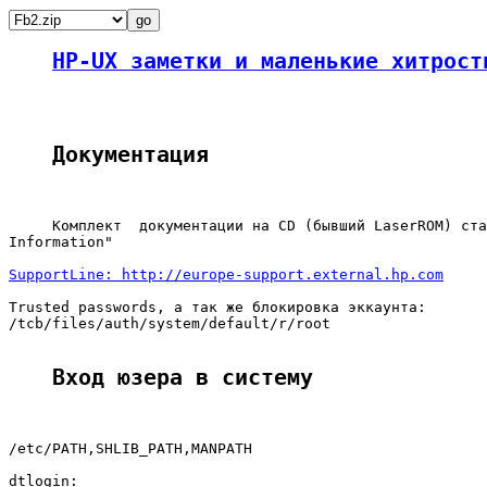
HP-UX заметки и маленькие хитрост
Документация
     Комплект  документации на CD (бывший LaserROM) ста
Information"

SupportLine: http://europe-support.external.hp.com
Trusted passwords, а так же блокировка эккаунта:

/tcb/files/auth/system/default/r/root

Вход юзера в систему
/etc/PATH,SHLIB_PATH,MANPATH

dtlogin:
