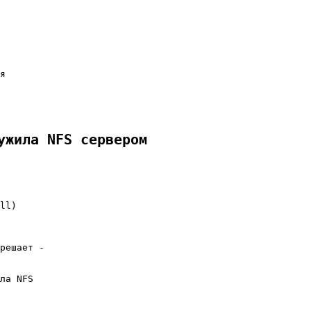
я

ужила NFS сервером
ll)

решает -

ла NFS
