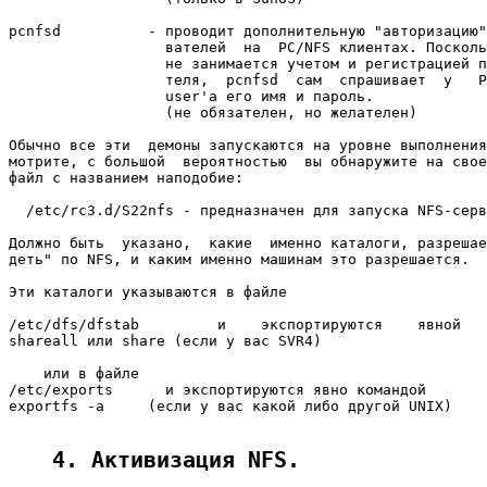
pcnfsd          - проводит дополнительную "авторизацию"
                  вателей  на  PC/NFS клиентах. Посколь
                  не занимается учетом и регистрацией п
                  теля,  pcnfsd  сам  спрашивает  у   P
                  user'а его имя и пароль.

                  (не обязателен, но желателен)

Обычно все эти  демоны запускаются на уровне выполнения
мотрите, с большой  вероятностью  вы обнаружите на свое
файл с названием наподобие:

  /etc/rc3.d/S22nfs - предназначен для запуска NFS-серв
Должно быть  указано,  какие  именно каталоги, разрешае
деть" по NFS, и каким именно машинам это разрешается.

Эти каталоги указываются в файле

/etc/dfs/dfstab         и    экспортируются    явной   
shareall или share (если у вас SVR4)

    или в файле

/etc/exports      и экспортируются явно командой

exportfs -a     (если у вас какой либо другой UNIX)

4. Активизация NFS.