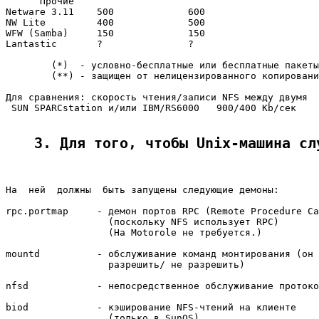
      Прочие

Netware 3.11    500             600

NW Lite         400             500

WFW (Samba)     150             150

Lantastic       ?               ?

        (*)  - условно-бесплатные или бесплатные пакеты

        (**) - защищен от нелицензированного копировани
Для сравнения: скорость чтения/записи NFS между двумя

 SUN SPARCstation и/или IBM/RS6000   900/400 Kb/сек

3. Для того, чтобы Unix-машина сл
На  ней  должны  быть запущены следующие демоны:

rpc.portmap     - демон портов RPC (Remote Procedure Ca
                  (поскольку NFS использует RPC)

                  (На Motorole не требуется.)

mountd          - обслуживание команд монтирования (он 
                  разрешить/ не разрешить)

nfsd            - непосредственное обслуживание протоко
biod            - кэширование NFS-чтений на клиенте

                  (только в SunOS)
