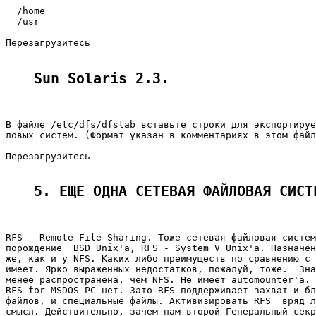
  /home

  /usr

Перезагрузитесь

Sun Solaris 2.3.
В файле /etc/dfs/dfstab вставьте строки для экспортируе
ловых систем. (Формат указан в комментариях в этом файл
Перезагрузитесь

5. ЕЩЕ ОДНА СЕТЕВАЯ ФАЙЛОВАЯ СИСТ
RFS - Remote File Sharing. Тоже сетевая файловая систем
порождение  BSD Unix'а, RFS - System V Unix'а. Назначен
же, как и у NFS. Каких либо преимуществ по сравнению с 
имеет. Ярко выраженных недостатков, пожалуй, тоже.  Зна
менее распространена, чем NFS. Не имеет automounter'а. 
RFS for MSDOS PC нет. Зато RFS поддерживает захват и бл
файлов, и специальные файлы. Активизировать RFS  вряд л
смысл. Действительно, зачем нам второй Генеральный секр