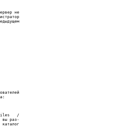
ервер не

истратор

едыдущем

ователей

а:

iles   /

 вы раз-

 каталог
