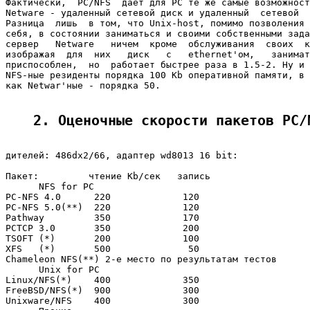
Фактически,  PC/NFS  дает для PC те же самые возможност
Netware - удаленный сетевой диск и удаленный  сетевой  
Разница  лишь  в том, что Unix-host, помимо позволения 
себя, в состоянии заниматься и своими собственными зада
сервер   Netware   ничем  кроме  обслуживания  своих  к
изображая  для  них   диск   с   ethernet'ом,   занимат
приспособлен,  но  работает быстрее раза в 1.5-2. Ну и 
NFS-ные резиденты порядка 100 Kb оперативной памяти, в 
как Netwar'ные - порядка 50.

2. Оценочные скорости пакетов PC/
дителей: 486dx2/66, адаптер wd8013 16 bit:

Пакет:         чтение Kb/сек   запись

      NFS for PC

PC-NFS 4.0      220             120

PC-NFS 5.0(**)  220             120

Pathway         350             170

PCTCP 3.0       350             200

TSOFT (*)       200             100

XFS   (*)       500              50

Chameleon NFS(**) 2-е место по результатам тестов

      Unix for PC

Linux/NFS(*)    400             350

FreeBSD/NFS(*)  900             300

Unixware/NFS    400             300
