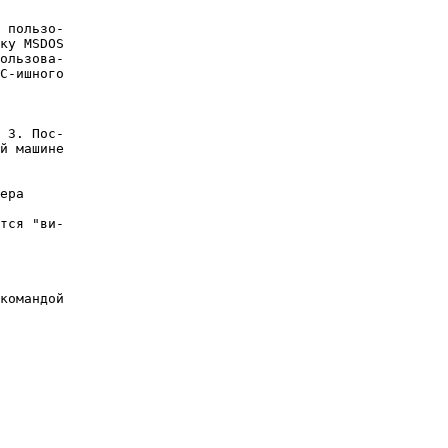
 пользо-

ку MSDOS

ользова-

C-ишного

 3. Пос-

й машине

ера

тся "ви-

командой
