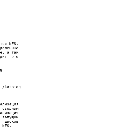
тся NFS.

даленные

е, а так

дит  это

g

 /katalog

ализация

 сводным

ализация

 запущен

  дисков

 NFS.  -
