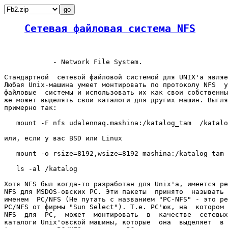
Сетевая файловая система NFS
            - Network File System.

Стандартной  сетевой файловой системой для UNIX'а являе
Любая Unix-машина умеет монтировать по протоколу NFS  у
файловые  системы и использовать их как свои собственны
же может выделять свои каталоги для других машин. Выгля
примерно так:

   mount -F nfs udalennaq.mashina:/katalog_tam  /katalo
или, если у вас BSD или Linux

   mount -o rsize=8192,wsize=8192 mashina:/katalog_tam 
   ls -al /katalog

Хотя NFS был когда-то разработан для Unix'а, имеется ре
NFS для MSDOS-овских PC. Эти пакеты  принято  называть 
именем  PC/NFS (Не путать с названием "PC-NFS" - это ре
PC/NFS от фирмы "Sun Select"). Т.е. PC'юк, на  котором 
NFS  для  PC,  может  монтировать  в  качестве  сетевых
каталоги Unix'овской машины, которые  она  выделяет  в 