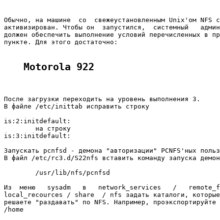
Обычно, на машине  со  свежеустановленным Unix'ом NFS с
активизирован. Чтобы он  запустился,  системный   админ
должен обеспечить выполнение условий перечисленных в пр
пункте. Для этого достаточно:

Motorola 922
После загрузки переходить на уровень выполнения 3.

В файле /etc/inittab исправить строку

is:2:initdefault:

        на строку

is:3:initdefault:

Запускать pcnfsd - демона "авторизации" PCNFS'ных польз
В файл /etc/rc3.d/S22nfs вставить команду запуска демон
        /usr/lib/nfs/pcnfsd

Из  меню   sysadm   в   network_services   /   remote_f
local_recources / share  / nfs задать каталоги, которые
решаете "раздавать" по NFS. Например, проэкспортируйте 
/home
