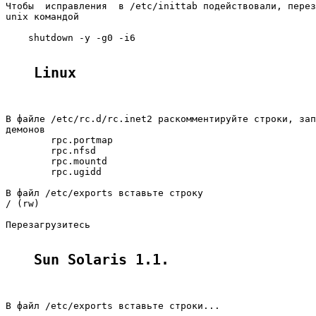
Чтобы  исправления  в /etc/inittab подействовали, перез
unix командой

    shutdown -y -g0 -i6

Linux
В файле /etc/rc.d/rc.inet2 раскомментируйте строки, зап
демонов

        rpc.portmap

        rpc.nfsd

        rpc.mountd

        rpc.ugidd

В файл /etc/exports вставьте строку

/ (rw)

Перезагрузитесь

Sun Solaris 1.1.
В файл /etc/exports вставьте строки...
