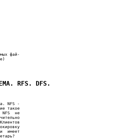
мых фай-

е)

ЕМА. RFS. DFS.
а. NFS -

ие такое

 NFS  не

чительно

Клиентов

окировку

и  имеет

етарь?
