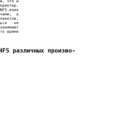
и, что и

принтер.

NFS-ения

чами,  а

лиентов,

ься   не

занимают

то время

NFS различных произво-